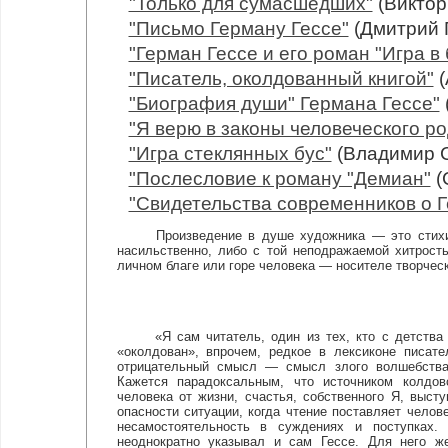
"Только для сумасшедших"
(Виктор
"Письмо Герману Гессе"
(Дмитрий 
"Герман Гессе и его роман "Игра в
"Писатель, околдованный книгой"
(
"Биография души" Германа Гессе"
"Я верю в законы человеческого род
"Игра стеклянных бус"
(Владимир 
"Послесловие к роману "Демиан"
(
"Свидетельства современников о Г
Произведение в душе художника — это стихийна
насильственно, либо с той неподражаемой хитрость
личном благе или горе человека — носителе творческ
«Я сам читатель, один из тех, кто с детства ок
«околдован», впрочем, редкое в лексиконе писате
отрицательный смысл — смысл злого волшебства,
Кажется парадоксальным, что источником колдо
человека от жизни, счастья, собственного Я, выст
опасности ситуации, когда чтение поставляет челов
несамостоятельность в суждениях и поступках.
неоднократно указывал и сам Гессе. Для него ж