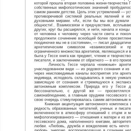
которой прошла вторая половина жизни-творчества Г
собственных мифопоэтических значений пробудилос
самом раннем детстве. Цель этих устремлений — ус
противоречивой системой реальных явлений и и
духовными мирами. «Ах, если бы мы все думали 
общности!.. Взаимосвязи и предчувствия, всплыва
других, круг бы расширялся, и нити, начала и концы
от человека к человеку через части света и поко
продолжили сочинение всеобщей более просветленн
поодиночке мы не в состоянии», — писал двадцатич
архетипическим символом «взаимосвязей и пр
ограниченного множества архетипов, являющихся и 
была у Гессе книга как предмет, чтение и творчест
писателя, и заключением от обратного — в его произв
Личность Гессе черпала «книжные» архетипы 
унаследованном виде — из родового сознания и из 
через неисповедимые каналы восприятия эти архет
индивида, исподволь складывались в некую уникал
зависящую от сознания и стремящуюся к экспанс
автономным комплексом. Природа его у Гессе д
бессознательно, с другой же — просветлялся
самонаблюдению, а главным орудием гессевского с
свою очередь стимулировалась самим автономным к
Книжная акцентуация автономного комплекса во
редкость образованных читателей, ученых и писате
включенности в атмосферу отношений с отцом и ма
мифологизированного — отношения к матери и из в
гессевского дома, наполненного книгами, авторите
любви. «Любовь, дружба и вожделение есть нечто 
любовь, энергию, воспроизводящую в сознании чел