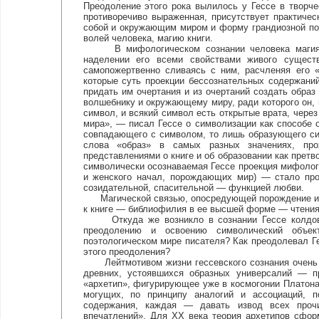
Преодоление этого рока вылилось у Гессе в творче
противоречиво выраженная, присутствует практиче
собой и окружающим миром и форму грандиозной поп
волей человека, магию книги.
В мифологическом сознании человека магия ис
наделении его всеми свойствами живого существ
самопожертвенно сливаясь с ним, расчленяя его «
которые суть проекции бессознательных содержани
придать им очертания и из очертаний создать обра
волшебнику и окружающему миру, ради которого он, 
символ, и всякий символ есть открытые врата, через
мира», — писал Гессе о символизации как способе 
совпадающего с символом, то лишь образующего си
слова «образ» в самых разных значениях, про
представлениями о книге и об образовании как прет
символически осознаваемая Гессе проекция мифолог
и женского начал, порождающих мир) — стало про
созидательной, спасительной — функцией любви.
Магической связью, опосредующей порождение и не
к книге — библиофилия в ее высшей форме — чтения и 
Откуда же возникло в сознании Гессе колдовст
преодолению и освоению символический объек
поэтологическом мире писателя? Как преодолевал Ге
этого преодоления?
Лейтмотивом жизни гессевского сознания очень р
древних, устоявшихся образных универсалий — пр
«архетип», фигурирующее уже в космогонии Платона
могущих, по принципу аналогий и ассоциаций, п
содержания, каждая — давать извод всех прочи
впечатлений». Для XX века теория архетипов сфор