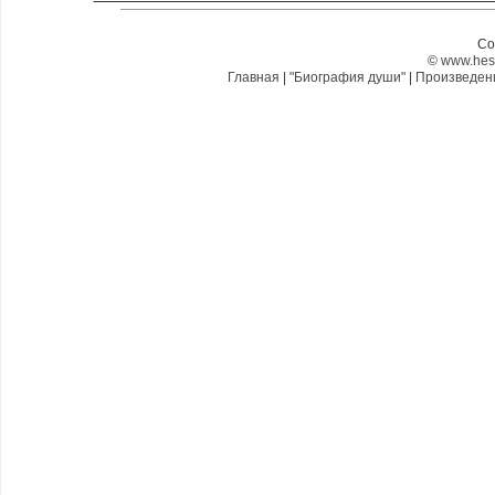
Co
©
www.hes
Главная
|
"Биография души"
|
Произведе