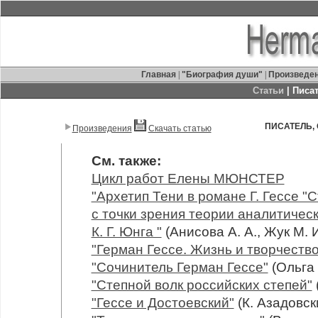
Главная
|
"Биография души"
|
Произведе
Статьи
| Писа
ПИСАТЕЛЬ,
Произведения
Скачать статью
См. также:
Цикл работ Елены МЮНСТЕР
"Архетип Тени в романе Г. Гессе "
с точки зрения теории аналитичес
К. Г. Юнга "
(Анисова А. А., Жук М. И
"Герман Гессе. Жизнь и творчество
"Сочинитель Герман Гессе"
(Ольга
"Степной волк российских степей"
"Гессе и Достоевский"
(К. Азадовск