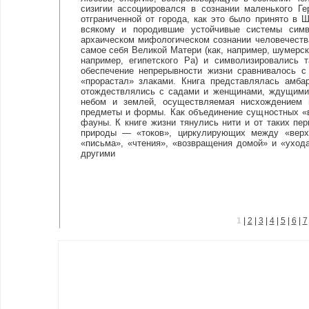
сизигии ассоциировался в сознании маленького 
отграниченной от города, как это было принято в 
всякому и породившие устойчивые системы симво
архаическом мифологическом сознании человечеств
самое себя Великой Матери (как, например, шумерск
например, египетского Ра) и символизировались 
обеспечение непрерывности жизни сравнивалось 
«прорастал» злаками. Книга представлялась амб
отождествлялись с садами и женщинами, ждущими 
небом и землей, осуществляемая нисхождением н
предметы и формы. Как объединение сущностных «в
фауны. К книге жизни тянулись нити и от таких пер
природы — «токов», циркулирующих между «верхо
«письма», «чтения», «возвращения домой» и «уход
другими
1
|
2
|
3
|
4
|
5
|
6
|
7