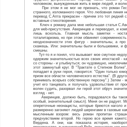
человеком, вынужденным жить в мире людей, и волко
При этом я не мог не признать, что роман Гессе
странного, изломанного героя. Что любовная линия н
перевод С.Апта прекрасен - причем это тот редкий с
вставные стихотворения.
Ключ к роману дала мне небольшая статья С.Авери
для web-присутствия. Аверинцев и переводил, и ком
лишь вскользь. Главная мысль заметки - носта
тоталитаризма, но при этом обвиняет современность
неоднозначности этих фигур - значительны, а пр
скажешь. Или: значительны были и большевики, и 
смешны.
Тут-то я и понял, что вызывает мое смутное недоум
одержим значительностью всех своих ипостасей - ка
со стороны - и улыбнуться; он чудовищно, неизлечим
этот замкнутый круг. В "Трактате о Степном Волке
попадает в руки героя, говорится: "Один только юм
призм все области человеческого естества". (В друг
принимать всерьез собственную персону".) Затем - м
учит его танцевать и получать удовольствие от пр
волен судить, разорвал ли герой этот обруч значи
взгляд - нет.
Аверинцев, должно быть, порадовался бы такому 
особый, значительный смысл). Меня он не радует. М
опереточные неонацисты, которые бреются наголо 
размеренно загоняют людей шеренгами в газовые ка
мысленным взором: весь роман пропитан страш
предчувствием второй. Но герою все время кажетс
Вердена. А они, как показала история, наоборо
пространство, тысячелетний Рейх, окончательное реш