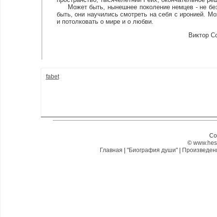
Может быть, нынешнее поколение немцев - не без 
быть, они научились смотреть на себя с иронией. Мо
и потолковать о мире и о любви.
Виктор Со
fabet
Co
©
www.hes
Главная
|
"Биография души"
|
Произведе