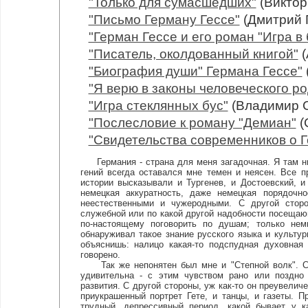
"Только для сумасшедших"
(Виктор
"Письмо Герману Гессе"
(Дмитрий 
"Герман Гессе и его роман "Игра в
"Писатель, околдованный книгой"
(
"Биография души" Германа Гессе"
"Я верю в законы человеческого род
"Игра стеклянных бус"
(Владимир 
"Послесловие к роману "Демиан"
(
"Свидетельства современников о Г
Германия - страна для меня загадочная. Я там ни
гений всегда оставался мне темен и неясен. Все п
истории высказывали и Тургенев, и Достоевский, и
немецкая аккуратность, даже немецкая порядочно
неестественными и чужеродными. С другой сторо
служебной или по какой другой надобности посещаю
по-настоящему поговорить по душам; только не
обнаруживал такое знание русского языка и культу
объяснишь: налицо какая-то подспудная духовная
говорено.
Так же непонятен был мне и "Степной волк". С од
удивительна - с этим чувством рано или поздно 
развития. С другой стороны, уж как-то он преувеличе
приукрашенный портрет Гете, и танцы, и газеты. П
трудный, депрессивный период, какой бывает у 