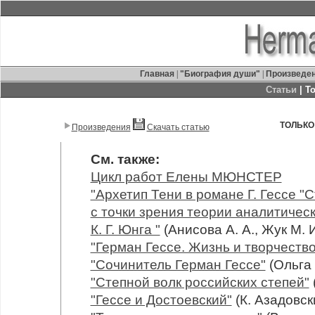
Главная
|
"Биография души"
|
Произведе
Статьи
| Т
ТОЛЬКО
Произведения
Скачать статью
См. также:
Цикл работ Елены МЮНСТЕР
"Архетип Тени в романе Г. Гессе "
с точки зрения теории аналитичес
К. Г. Юнга "
(Анисова А. А., Жук М. И
"Герман Гессе. Жизнь и творчество
"Сочинитель Герман Гессе"
(Ольга
"Степной волк российских степей"
"Гессе и Достоевский"
(К. Азадовск