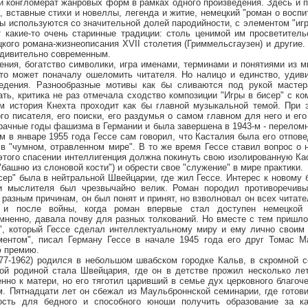
ый конгломерат жанровых форм в рамках одного произведения. Здесь и 
, вставные стихи и новеллы, легенда и житие, немецкий "роман о восп
 используются со значительной долей пародийности, с элементом "игр
 какие-то очень старинные традиции: столь ценимой им просветительс
цкого романа-жизнеописания XVII столетия (Гриммельсгаузен) и другие.
удивительно современным.
 богатство символики, игра именами, терминами и понятиями из мн
это может поначалу ошеломить читателя. Но налицо и единство, удив
ведения. Разнообразные мотивы как бы сливаются под рукой мастер
ть, критика не раз отмечала сходство композиции "Игры в бисер" с к
ом история Кнехта проходит как бы главной музыкальной темой. При 
го писателя, его поиски, его раздумья о самом главном для него и его
рачные годы фашизма в Германии и была завершена в 1943-м - перелом
м в январе 1955 года Гессе сам говорил, что Касталия была его отпо
в "чумном, отравленном мире". В то же время Гессе ставил вопрос о
и этого спасении интеллигенция должна покинуть свою изолированную К
башню из слоновой кости") и обрести свое "служение" в мире практики.
 была в нейтральной Швейцарии, где жил Гессе. Интерес к новому
 и мыслителя был чрезвычайно велик. Роман породил противоречивы
 разным причинам, он был понят и принят, но взволновал он всех читат
 и после войны, когда роман впервые стал доступен немецкой п
мненно, давала почву для разных толкований. Но вместе с тем пришл
", который Гессе сделал интеллектуальному миру и ему лично своим
ентом", писал Герману Гессе в начале 1945 года его друг Томас М
 премию.
962) родился в небольшом швабском городке Кальв, в скромной сем
рой родиной стала Швейцария, где он в детстве прожил несколько лет
нно к матери, но его тяготил царивший в семье дух церковного благоче
м. Пятнадцати лет он сбежал из Маульброннской семинарии, где готови
ость для бедного и способного юноши получить образование за ка