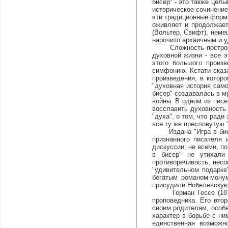
бисер" - это также цел
историческое сочинение
эти традиционные формы
оживляет и продолжает
(Вольтер, Свифт), неме
нарочито архаичным и 
Сложность построения,
духовной жизни - все 
этого большого произ
симфонию. Кстати сказа
произведения, в котор
"духовная история само
бисер" создавалась в м
войны. В одном из писе
восславить духовность 
"духа", о том, что рад
все ту же пресловутую "
Издана "Игра в бисер"
признанного писателя
дискуссии; не всеми, по
в бисер" не утихали
противоречивость, несо
"удивительном подарке
богатым романом-монум
присудили Нобелевскую
Герман Гессе (1877-1
проповедника. Его вто
своим родителям, особе
характер в борьбе с ни
единственная возможн