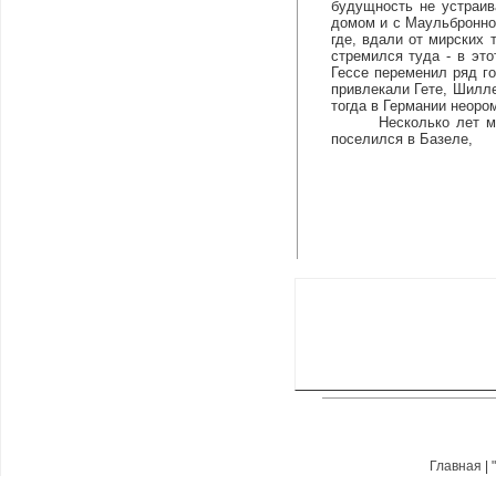
будущность не устраив
домом и с Маульбронно
где, вдали от мирских 
стремился туда - в эт
Гессе переменил ряд г
привлекали Гете, Шилле
тогда в Германии неоро
Несколько лет молодо
поселился в Базеле,
Главная
|