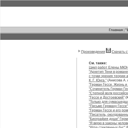
Главная
|
"
Произведения
Скачать с
См. также:
Цикл работ Елены МЮ
"Архетип Тени в романе 
с точки зрения теории 
К. Г. Юнга "
(Анисова А. А
"Герман Гессе. Жизнь и 
"Сочинитель Герман Ге
"Степной волк российск
"Гессе и Достоевский"
(К
"Только для сумасшедш
"Письмо Герману Гессе"
"Герман Гессе и его ром
"Писатель, околдованны
"Биография души" Герм
"Я верю в законы челове
"Игра стеклянных бус"
(