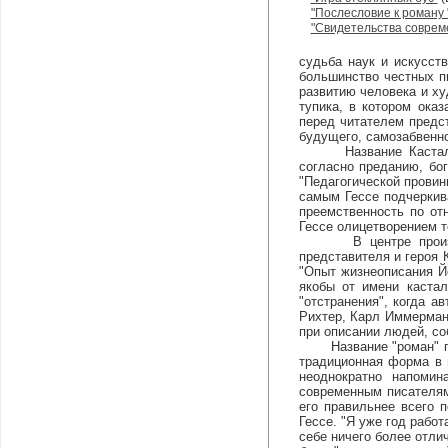
"Послесловие к роману
"Свидетельства совреме
судьба наук и искусст
большинство честных п
развитию человека и ху
тупика, в котором ока
перед читателем предст
будущего, самозабвенн
Название Касталия пр
согласно преданию, бо
"Педагогической провин
самым Гессе подчеркива
преемственность по от
Гессе олицетворением т
В центре произведен
представителя и героя 
"Опыт жизнеописания Йо
якобы от имени кастал
"отстранения", когда а
Рихтер, Карл Иммерман,
при описании людей, со
Название "роман" прим
традиционная форма в 
неоднократно напомин
современным писателям-
его правильнее всего 
Гессе. "Я уже год работ
себе ничего более отлич