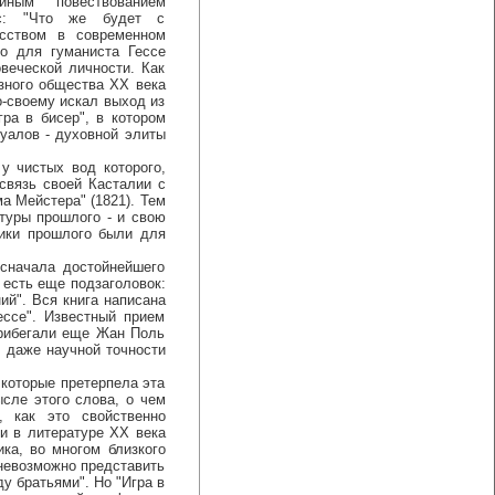
йным повествованием
ос: "Что же будет с
сством в современном
бо для гуманиста Гессе
веческой личности. Как
зного общества XX века
о-своему искал выход из
ра в бисер", в котором
туалов - духовной элиты
 чистых вод которого,
связь своей Касталии с
а Мейстера" (1821). Тем
ьтуры прошлого - и свою
ники прошлого были для
начала достойнейшего
 есть еще подзаголовок:
ий". Вся книга написана
ессе". Известный прием
 прибегали еще Жан Поль
, даже научной точности
которые претерпела эта
сле этого слова, о чем
, как это свойственно
 и в литературе XX века
ка, во многом близкого
..невозможно представить
ду братьями". Но "Игра в