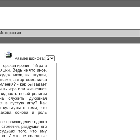
Интерактив
Размер шрифта:
орькая ирония. "Игра в
ляшки. Ведь не что иное,
художников, их штудии,
ствами, автор осмелился
емления? - как бы задает
лишь игра или жизненная
видность новой религии
на служить духовная
ся в пустую игру? Как
 культуры с теми, кто
Какова основа и роль
 произведение одного
 столетия, раздумья его
судьбах того, что ему
тва. И это не холодные