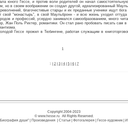
ала юного Гессе, и против воли родителей он начал самостоятельную
м, но в своем воображении он создал другой, идеализированный Мауль
треволнений, благочестивые старцы и их преданные ученики ищут бога
от свой "монастырь", в свой Маульбронн - и всю жизнь уходил оттуда
ородов и профессий, усердно занимался самообразованием, много чит
р, Жан Поль Рихтер, романтики. Он стал рано пробовать писать сам в
мантизма.
й Гессе прожил в Тюбингене, работая служащим в книготорговой
1
1
|
2
|
3
|
4
|
5
|
6
|
7
Copyright 2004-2023
©
www.hesse.ru
All Rights Reserved.
"Биография души"
|
Произведения
|
Статьи
|
Фотогалерея
|
Гессе-художник
|
И