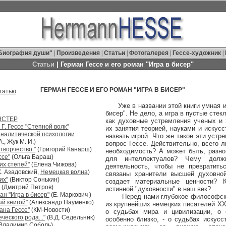
Биография души"
|
Произведения
|
Статьи
|
Фотогалерея
|
Гессе-художник
|
Статьи
| Герман Гессе и его роман "Игра в бисер"
ГЕРМАН ГЕССЕ И ЕГО РОМАН "ИГРА В БИСЕР"
татью
Уже в названии этой книги умная и г
бисер". Не дело, а игра в пустые стек
НСТЕР
как духовные устремления ученых и 
Г. Гессе "Степной волк"
их занятия теорией, науками и искус
аналитической психологии
назвать игрой. Что же такое эти устр
., Жук М. И.)
вопрос Гессе. Действительно, всего 
творчество."
(Григорий Канарш)
необходимость? А может быть, разно
ссе"
(Ольга Бараш)
для интеллектуалов? Чему долж
их степей"
(Елена Чижова)
деятельность, чтобы не превратить
. Азадовский,
Немецкая волна
)
связаны хранители высшей духовной
их"
(Виктор Сонькин)
создает материальные ценности? 
(Дмитрий Петров)
истинной "духовности" в наш век?
ан "Игра в бисер"
(Е. Маркович )
Перед нами глубокое философское
й книгой"
(Александр Науменко)
из крупнейших немецких писателей XX
ана Гессе"
(КМ-Новости)
о судьбах мира и цивилизации, о 
ческого рода..."
(В.Д. Седельник)
особенно близко, - о судьбах искусс
Владимир Соболь)