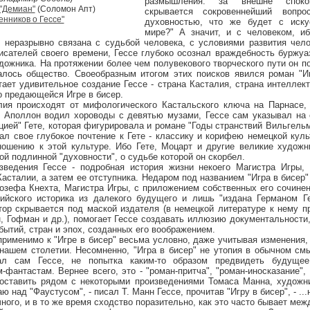
размышления: за внешне споко
 "Демиан"
(Соломон Апт)
скрывается сокровеннейший вопр
нников о Гессе"
духовностью, что же будет с иску
мире?" А значит, и с человеком, и
в неразрывно связана с судьбой человека, с условиями развития чело
исателей своего времени, Гессе глубоко осознал враждебность буржуа
дожника. На протяжении более чем полувекового творческого пути он п
залось общество. Своеобразным итогом этих поисков явился роман "Иг
ает удивительное создание Гессе - страна Касталия, страна интеллек
о предающейся Игре в бисер.
оисходят от мифологического Кастальского ключа на Парнасе, у
г Аполлон водил хороводы с девятью музами, Гессе сам указывал на 
цией" Гете, которая фигурировала и романе "Годы странствий Вильгельм
л свое глубокое почтение к Гете - классику и корифею немецкой кул
ношению к этой культуре. Ибо Гете, Моцарт и другие великие худож
ой подлинной "духовности", о судьбе которой он скорбел.
ия Гессе - подробная история жизни некоего Магистра Игры, с
Касталии, а затем ее отступника. Недаром под названием "Игра в бисер"
зефа Кнехта, Магистра Игры, с приложением собственных его сочинен
ийского историка из далекого будущего и лишь "издана Германом Г
втор скрывается под маской издателя (в немецкой литературе к нему
 Гофман и др.), помогает Гессе создавать иллюзию документальности
бытий, стран и эпох, созданных его воображением.
енимо к "Игре в бисер" весьма условно, даже учитывая изменения, 
нашем столетии. Несомненно, "Игра в бисер" не утопия в обычном смы
ал сам Гессе, не попытка каким-то образом предвидеть будущее
фантастам. Вернее всего, это - "роман-притча", "роман-иносказание",
поставить рядом с некоторыми произведениями Томаса Манна, художни
аю над "Фаустусом", - писал Т. Манн Гессе, прочитав "Игру в бисер", - .
ного, и в то же время сходство поразительно, как это часто бывает меж