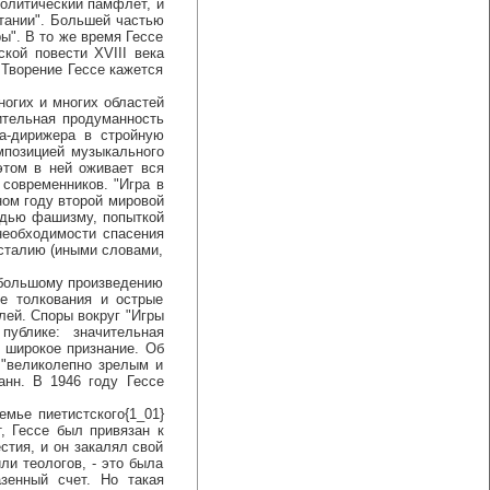
политический памфлет, и
итании". Большей частью
ы". В то же время Гессе
кой повести XVIII века
 Творение Гессе кажется
огих и многих областей
ительная продуманность
а-дирижера в стройную
омпозицией музыкального
этом в ней оживает вся
 современников. "Игра в
ном году второй мировой
ведью фашизму, попыткой
 необходимости спасения
асталию (иными словами,
 большому произведению
е толкования и острые
елей. Споры вокруг "Игры
ублике: значительная
о широкое признание. Об
 "великолепно зрелым и
анн. В 1946 году Гессе
ье пиетистского{1_01}
, Гессе был привязан к
стия, и он закалял свой
ли теологов, - это была
зенный счет. Но такая