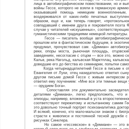
лица в автобиографическом повествовании, но и вы
войны Гессе, которого не взяли в германскую армию 
оказывавшей помощь немецким военнопленным, 
воздерживался от каких-либо печатных выступле
образом, еще и, как теперь говорят, «протокольн
совпадавший с именем друга и покровителя поэта Ф
случае у читателей «искушенных», соответствующих
гуманистическими традициями немецкой литературы.
Гессе — писатель вообще автобиографический. 
прошлом или в фантастическом будущем, в экзотиче
продумал, прочувствовал сам. «Демиан» автобиогр
реки, опоры моста, рыночная площадь, отцовски
заведениях, несогласие с отцом — все это, можно ск
Кальв, река Нагольд, кальвская Марктплац, кальвска
доведшие его до бегства из семинарии, попытки само
Когда четырнадцатилетний Гессе в письме к отцу
Евангелия от Луки, отец назидательно ответил сыну
другом письме домой Гессе с живым интересом рас
ответил ему поучением: «Мне все эти темные вещи
— орудием Бога».
Сопоставляя эти документально засвидетельст
деталями «Демиана», легко предположить, что и
эпизоды, например, вложенный в уста второстепенног
соответствуют пережитому и испытанному самим Ге
это довольно точный портрет психоаналитика доктор
И всякий, конечно, кто мало-мальски знаком с биогр
страсти к живописи и постоянной тесной дружбе с
рисунках Синклера.
Но самое «гессевское» в «Демиане» — это все-т
который связывает ее с глубинным стержнем, с цен