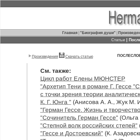
Главная
|
"Биография души"
|
Произведе
Статьи
| Посл
ПОСЛЕСЛОВ
Произведения
Скачать статью
См. также:
Цикл работ Елены МЮНСТЕР
"Архетип Тени в романе Г. Гессе "
с точки зрения теории аналитичес
К. Г. Юнга "
(Анисова А. А., Жук М. И
"Герман Гессе. Жизнь и творчество
"Сочинитель Герман Гессе"
(Ольга
"Степной волк российских степей"
"Гессе и Достоевский"
(К. Азадовск