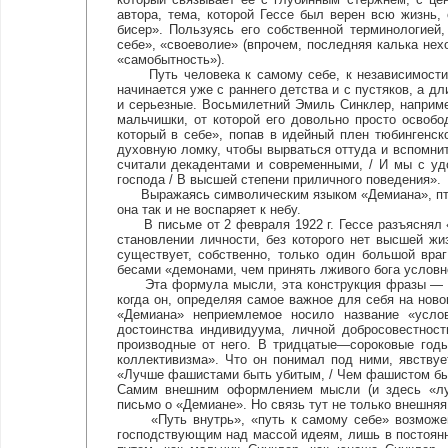
автора, тема, которой Гессе был верен всю жизнь,
бисер». Пользуясь его собственной терминологией
себе», «своеволие» (впрочем, последняя калька нех
«самобытность»).
Путь человека к самому себе, к независимости о
начинается уже с раннего детства и с пустяков, а дл
и серьезные. Восьмилетний Эмиль Синклер, наприме
мальчишки, от которой его довольно просто освобо
который в себе», попав в идейный плен тюбингенск
духовную ломку, чтобы вырваться оттуда и вспомнит
считали декадентами и современными, / И мы с уд
господа / В высшей степени приличного поведения».
Выражаясь символическим языком «Демиана», птица
она так и не воспаряет к небу.
В письме от 2 февраля 1922 г. Гессе разъяснял «Д
становлении личности, без которого нет высшей жи
существует, собственно, только один большой вра
бесами «демонами, чем принять лживого бога условн
Эта формула мысли, эта конструкция фразы — «лу
когда он, определяя самое важное для себя на ново
«Демиана» неприемлемое носило название «услов
достоинства индивидуума, личной добросовестност
производные от него. В тридцатые—сороковые годы
коллективизма». Что он понимал под ними, явству
«Лучше фашистами быть убитым, / Чем фашистом быт
Самим внешним оформлением мысли (и здесь «лучш
письмо о «Демиане». Но связь тут не только внешняя
«Путь внутрь», «путь к самому себе» возможен 
господствующим над массой идеям, лишь в постоянн