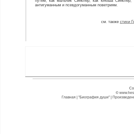
путем, как мальчик Синклер, как юноша Синклер, 
антигуманным и псевдогуманным поветриям.
см. также
стихи Г
Co
©
www.hes
Главная
|
"Биография души"
|
Произведе