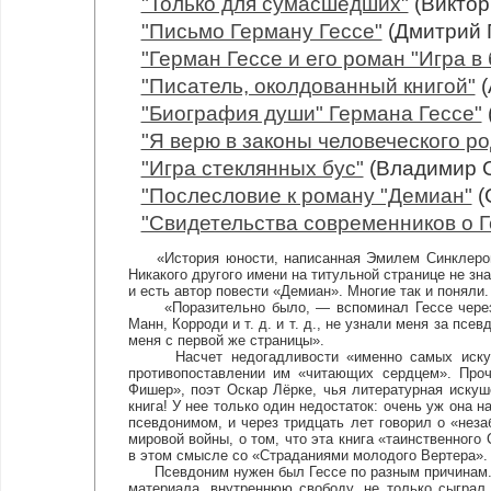
"Только для сумасшедших"
(Виктор
"Письмо Герману Гессе"
(Дмитрий 
"Герман Гессе и его роман "Игра в
"Писатель, околдованный книгой"
(
"Биография души" Германа Гессе"
"Я верю в законы человеческого род
"Игра стеклянных бус"
(Владимир 
"Послесловие к роману "Демиан"
(
"Свидетельства современников о Г
«История юности, написанная Эмилем Синклером» 
Никакого другого имени на титульной странице не зна
и есть автор повести «Демиан». Многие так и поняли.
«Поразительно было, — вспоминал Гессе через м
Манн, Корроди и т. д. и т. д., не узнали меня за пс
меня с первой же страницы».
Насчет недогадливости «именно самых искушен
противопоставлении им «читающих сердцем». Проч
Фишер», поэт Оскар Лёрке, чья литературная искуш
книга! У нее только один недостаток: очень уж она н
псевдонимом, и через тридцать лет говорил о «не
мировой войны, о том, что эта книга «таинственного
в этом смысле со «Страданиями молодого Вертера».
Псевдоним нужен был Гессе по разным причинам. В
материала, внутреннюю свободу, не только сыграл