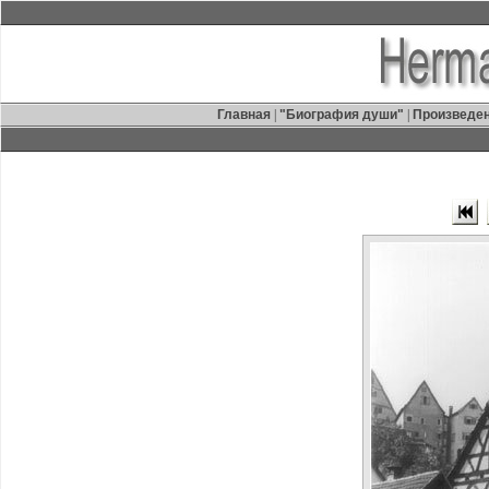
Главная
|
"Биография души"
|
Произведе