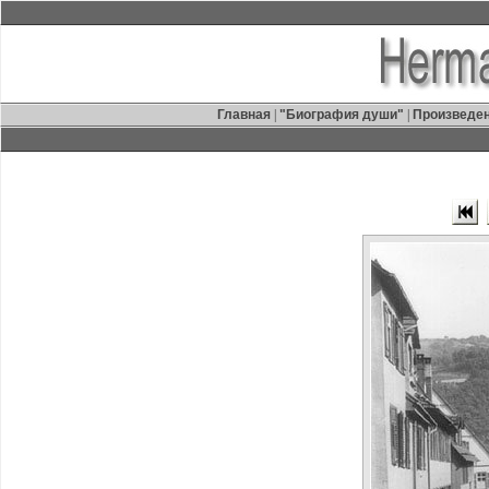
Главная
|
"Биография души"
|
Произведе