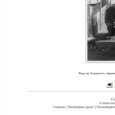
Фура на Зальцгассе, справа
Co
©
www.hes
Главная
|
"Биография души"
|
Произведе