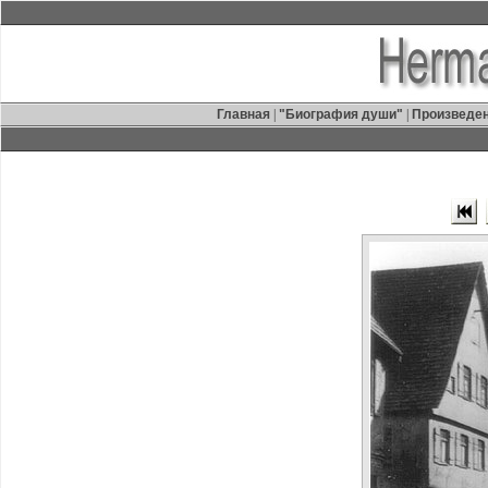
Главная
|
"Биография души"
|
Произведе