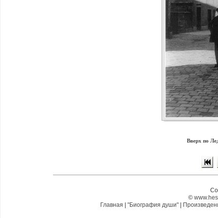
Вверх по Ле
Co
©
www.hes
Главная
|
"Биография души"
|
Произведе