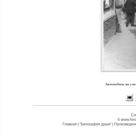
Автомобиль на улоч
Co
©
www.hes
Главная
|
"Биография души"
|
Произведе