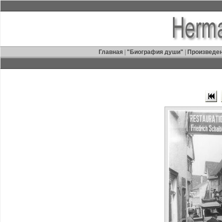
Главная
|
"Биография души"
|
Произведе