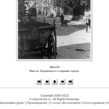
300x470
Вниз по Ледерштрассе к окраине города.
Copyright 2004-2023
©
www.hesse.ru
All Rights Reserved.
"Биография души"
|
Произведения
|
Статьи
|
Фотогалерея
|
Гессе-художник
|
И