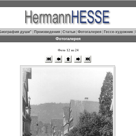
Биография души"
|
Произведения
|
Статьи
|
Фотогалерея
|
Гессе-художник
|
Фотогалерея
Фото 12 из 24