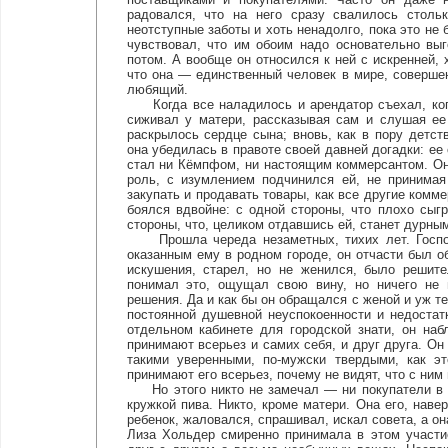
радовался, что на него сразу свалилось столь
неотступные заботы и хоть ненадолго, пока это не 
чувствовал, что им обоим надо основательно выг
потом. А вообще он относился к ней с искренней, 
что она — единственный человек в мире, соверше
любящий.
Когда все наладилось и арендатор съехал, когд
сиживал у матери, рассказывая сам и слушая ее
раскрылось сердце сына; вновь, как в пору детст
она убедилась в правоте своей давней догадки: ее 
стал ни Кёмпфом, ни настоящим коммерсантом. Он
роль, с изумлением подчинился ей, не принимая
закупать и продавать товары, как все другие комм
боялся вдвойне: с одной стороны, что плохо сыг
стороны, что, целиком отдавшись ей, станет дурны
Прошла череда незаметных, тихих лет. Господ
оказанным ему в родном городе, он отчасти был о
искушения, старел, но не женился, было решит
понимал это, ощущал свою вину, но ничего не 
решения. Да и как бы он обращался с женой и уж те
постоянной душевной неуспокоенности и недостат
отдельном кабинете для городской знати, он на
принимают всерьез и самих себя, и друг друга. Он
такими уверенными, по-мужски твердыми, как э
принимают его всерьез, почему не видят, что с ним
Но этого никто не замечал — ни покупатели в ма
кружкой пива. Никто, кроме матери. Она его, наве
ребенок, жаловался, спрашивал, искал совета, а он
Лиза Хольдер смиренно принимала в этом участи