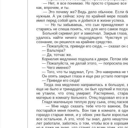
— Нет, я все понимаю. Но просто страшно все р
как, впрочем, и ты.
— Это почему же? Ведь дело обычное. Если бы я
нужным. А уж сейчас хочу по крайней мере позабо
имел перед собой цель и добился в жизни успеха.
— Но ты забываешь, что сын принадлежит нам 
стараясь не спеша понять, что для него самое под
Больной скривил рот и замолчал. Закрыв глаза, о
удалось найти ничего подходящего. Чувствуя ус
сознание, он решился на крайнее средство.
— Пожалуйста, приведи его сюда, — сказал он с
— Вальтера?
— Да, тотчас же.
Корнелия медленно подошла к двери. Потом обе
— Пожалуйста, не делай этого, — попросила она
— Чего именно?
— Того, что ты задумал, Гуго. Это наверняка не т
Он опять закрыл глаза и еще раз устало повтори
— Приведи его сюда!
Тогда она медленно направилась в большую, вы
еще не было и тринадцати, он был хрупкий и послуш
не утаили, что отец умирает. Растерянно, стар
матерью в комнату больного. Отец подозвал его и в
Гладя маленькую теплую руку сына, отец ласково
— Мне надо сказать тебе что-то важное, Валь
постарайся меня понять. Вон там в комнате, в од
гораздо старше меня, и у обоих уже были взрослые
все остальное. А это, чтоб ты знал, дело нешуточ
лет работали, заботясь о том, чтобы все в хорош
но я даже не знаю, что станет со всем этим, кто 