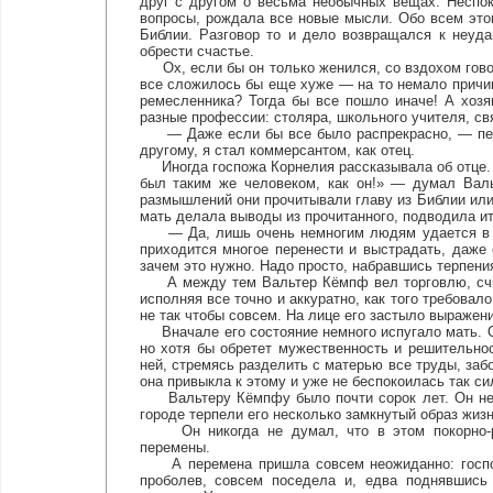
друг с другом о весьма необычных вещах. Неспо
вопросы, рождала все новые мысли. Обо всем это
Библии. Разговор то и дело возвращался к неуда
обрести счастье.
Ох, если бы он только женился, со вздохом говор
все сложилось бы еще хуже — на то немало причин
ремесленника? Тогда бы все пошло иначе! А хозя
разные профессии: столяра, школьного учителя, свя
— Даже если бы все было распрекрасно, — печал
другому, я стал коммерсантом, как отец.
Иногда госпожа Корнелия рассказывала об отце. Э
был таким же человеком, как он!» — думал Валь
размышлений они прочитывали главу из Библии или
мать делала выводы из прочитанного, подводила ит
— Да, лишь очень немногим людям удается в ж
приходится многое перенести и выстрадать, даже 
зачем это нужно. Надо просто, набравшись терпения
А между тем Вальтер Кёмпф вел торговлю, считал
исполняя все точно и аккуратно, как того требовал
не так чтобы совсем. На лице его застыло выражен
Вначале его состояние немного испугало мать. О
но хотя бы обретет мужественность и решительнос
ней, стремясь разделить с матерью все труды, забо
она привыкла к этому и уже не беспокоилась так си
Вальтеру Кёмпфу было почти сорок лет. Он не ж
городе терпели его несколько замкнутый образ жизн
Он никогда не думал, что в этом покорно-ра
перемены.
А перемена пришла совсем неожиданно: госпож
проболев, совсем поседела и, едва поднявшись 