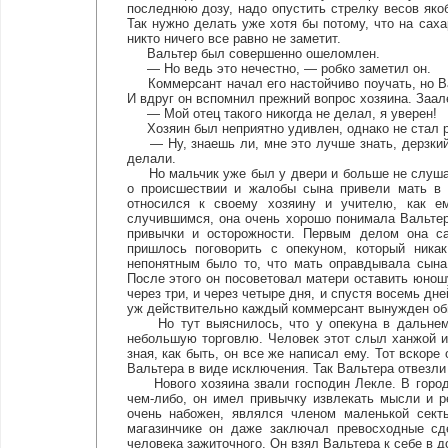
последнюю дозу, надо опустить стрелку весов яко
Так нужно делать уже хотя бы потому, что на саха
никто ничего все равно не заметит.
Вальтер был совершенно ошеломлен.
— Но ведь это нечестно, — робко заметил он.
Коммерсант начал его настойчиво поучать, но Ва
И вдруг он вспомнил прежний вопрос хозяина. Заале
— Мой отец такого никогда не делал, я уверен!
Хозяин был неприятно удивлен, однако не стал р
— Ну, знаешь ли, мне это лучше знать, дерзкий м
делали.
Но мальчик уже был у двери и больше не слушал
о происшествии и жалобы сына привели мать в 
относился к своему хозяину и учителю, как е
случившимся, она очень хорошо понимала Вальтер
привычки и осторожности. Первым делом она с
пришлось поговорить с опекуном, который ника
непонятным было то, что мать оправдывала сына
После этого он посоветовал матери оставить юношу
через три, и через четыре дня, и спустя восемь дн
уж действительно каждый коммерсант вынужден обма
Но тут выяснилось, что у опекуна в дальнем г
небольшую торговлю. Человек этот слыл ханжой и
зная, как быть, он все же написал ему. Тот вскоре 
Вальтера в виде исключения. Так Вальтера отвезли 
Нового хозяина звали господин Лекле. В городк
чем-либо, он имел привычку извлекать мысли и 
очень набожен, являлся членом маленькой сект
магазинчике он даже заключал превосходные сд
человека зажиточного. Он взял Вальтера к себе в 