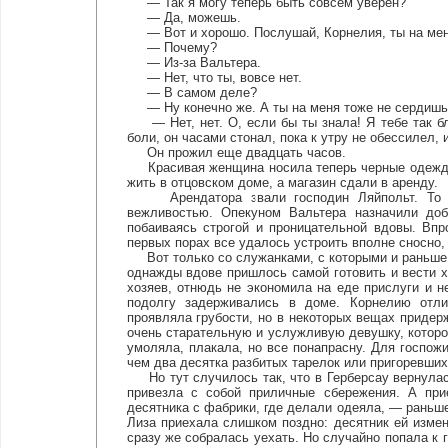
— Так я могу теперь быть совсем уверен?
— Да, можешь.
— Вот и хорошо. Послушай, Корнелия, ты на ме
— Почему?
— Из-за Вальтера.
— Нет, что ты, вовсе нет.
— В самом деле?
— Ну конечно же. А ты на меня тоже не сердишьс
— Нет, нет. О, если бы ты знала! Я тебе так бл
боли, он часами стонал, пока к утру не обессилел,
Он прожил еще двадцать часов.
Красивая женщина носила теперь черные одежды, 
жить в отцовском доме, а магазин сдали в аренду.
Арендатора звали господин Ляйпольт. То был
вежливостью. Опекуном Вальтера назначили доб
побаиваясь строгой и проницательной вдовы. Вп
первых порах все удалось устроить вполне сносно
Вот только со служанками, с которыми и раньше в
однажды вдове пришлось самой готовить и вести х
хозяев, отнюдь не экономила на еде прислуги и н
подолгу задерживались в доме. Корнелию отли
проявляла грубости, но в некоторых вещах придер
очень старательную и услужливую девушку, котор
умоляла, плакала, но все понапрасну. Для госпож
чем два десятка разбитых тарелок или пригоревших
Но тут случилось так, что в Герберсау вернулас
привезла с собой приличные сбережения. А при
десятника с фабрики, где делали одеяла, — раньше
Лиза приехала слишком поздно: десятник ей измен
сразу же собралась уехать. Но случайно попала к 