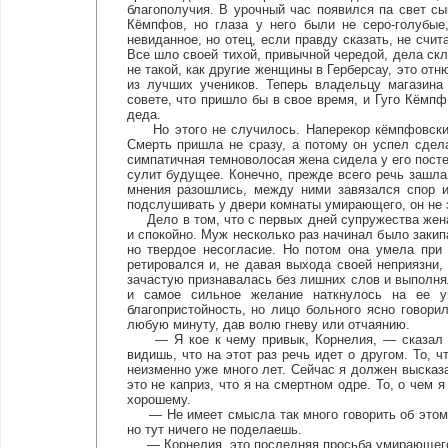
благополучия. В урочный час появился па свет сы
Кёмпфов, но глаза у него были не серо-голубые
невиданное, но отец, если правду сказать, не счи
Все шло своей тихой, привычной чередой, дела ск
не такой, как другие женщины в Герберсау, это отн
из лучших учеников. Теперь владельцу магазина
совете, что пришло бы в свое время, и Гуго Кёмпф
деда.
Но этого не случилось. Наперекор кёмпфовским 
Смерть пришла не сразу, а потому он успел сдел
симпатичная темноволосая жена сидела у его постел
сулит будущее. Конечно, прежде всего речь зашла 
мнения разошлись, между ними завязался спор и
подслушивать у двери комнаты умирающего, он не 
Дело в том, что с первых дней супружества жена
и спокойно. Муж несколько раз начинал было закипа
но твердое несогласие. Но потом она умела при 
ретировался и, не давая выхода своей неприязни,
зачастую признавалась без лишних слов и выполняла
и самое сильное желание наткнулось на ее уп
благопристойность, но лицо больного ясно говори
любую минуту, дав волю гневу или отчаянию.
— Я кое к чему привык, Корнелия, — сказал он
видишь, что на этот раз речь идет о другом. То, ч
неизменно уже много лет. Сейчас я должен высказа
это не каприз, что я на смертном одре. То, о чем 
хорошему.
— Не имеет смысла так много говорить об этом,
но тут ничего не поделаешь.
— Корнелия, это последняя просьба умирающего