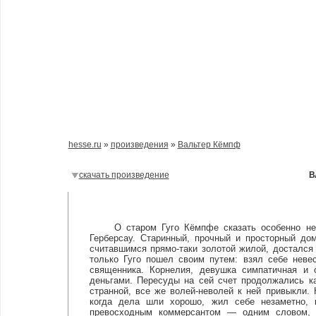
hesse.ru
»
произведения
»
Вальтер Кёмпф
скачать произведение
В
О старом Гуго Кёмпфе сказать особенно нече
Герберсау. Старинный, прочный и просторный д
считавшимся прямо-таки золотой жилой, достался 
только Гуго пошел своим путем: взял себе неве
священника. Корнелия, девушка симпатичная и 
деньгами. Пересуды на сей счет продолжались ка
странной, все же волей-неволей к ней привыкли
когда дела шли хорошо, жил себе незаметно,
превосходным коммерсантом — одним словом, 