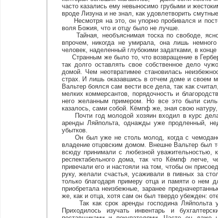
часто казались ему невыносимо грубыми и жестоки
вроде Лизуна и не знал, как удовлетворить смутны
Несмотря на это, он упорно пробивался и постеп
воля Божия, что и отцу было не лучше.
Тайная, необъяснимая тоска по свободе, ясной
впрочем, никогда не умирала, она лишь немного
человек, наделенный глубокими задатками, в конц
Странным же было то, что возвращение в Герберс
так долго оставлять свое собственное дело чуж
домой. Чем неотвратимее становилась неизбежно
страх. И лишь оказавшись в отчем доме и своем м
Вальтер боялся сам вести все дела, так как считал
мелких коммерсантов, порядочность и благородст
него желанным примером. Но все это были силь
казалось, сами собой. Кёмпф же, зная свою натуру,
Почти год молодой хозяин входил в курс дела. 
аренды Ляйпольта, однажды уже продленный, нед
убытков.
Он был уже не столь молод, когда с чемоданом 
владение отцовским домом. Внешне Вальтер был те
всюду принимали с любезной уважительностью, к
респектабельного дома, так что Кёмпф легче, ч
привечали его и настояли на том, чтобы он присо
руку, желали счастья, усаживали в пивных за сто
только благодаря примеру отца и памяти о нем 
приобретала неизбежные, заранее предначертанны
же, как и отца, хотя сам он был твердо убежден: о
Так как срок аренды господина Ляйпольта уж
Приходилось изучать инвентарь и бухгалтерск
поставщиками и покупателями. Часто он даже 