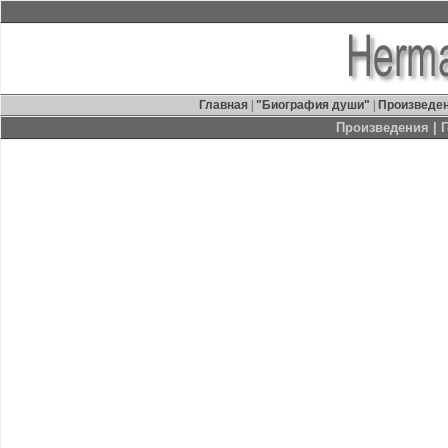
Главная
|
"Биография души"
|
Произведе
Произведения
| 