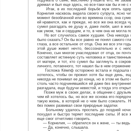
подумать о сыне, мысленно утешить его, не забы
дремал и был еще здесь, но все-таки как бы и не с
Итак, в их последней борьбе муж опять одержа
Корнелия насквозь видела своего супруга, ясно ч
момент безоблачной или во времена ссор, она суме
ей нравился, как и прежде, но все же она всегда 
сумел разгадать ее душу и, даже любя, шел в жиз
как умом, так и сердцем, и то, в чем она не могла 
Но вот случилось самое худшее. Она никогда не
было сказать? Он бы все равно не понял самого гла
глаза, а все остальное от отца. Она же все эти го
этой душе живет нечто, бессознательно и с неп
Конечно, сын многое унаследовал от отца, он почт
составляет истинную суть человека и таинственным
от матери, и тот, кто сумел бы заглянуть в сокр
личного, потаенного, тот нашел бы в нем отражение
Госпожа Кёмпф осторожно встала и подошла к п
хотелось, чтобы он прожил хотя бы еще день, ещ
никогда не понимал ее до конца, но в этом не было
столь часто подчинявшейся ей даже без внутреннег
разгадала, еще будучи невестой, и тогда это откры
Позже муж в своих делах, в общении с друзьями
чем ей хотелось бы, но все же основа его порядо
такую жизнь, в которой не о чем было сожалеть. Н
без помех развивал свои природные задатки.
Больному удалось проспать до поздней ночи. По
похудел и быстро теряет последние силы. И все 
еще смог отчетливо говорить.
— Корнелия, — обратился он к жене, — ты ведь 
— Да, конечно, слышала.