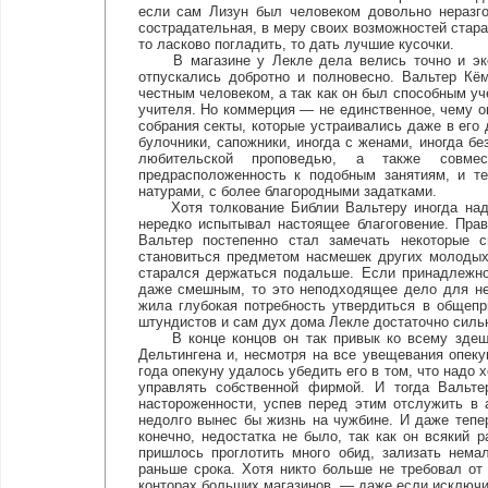
если сам Лизун был человеком довольно неразго
сострадательная, в меру своих возможностей стара
то ласково погладить, то дать лучшие кусочки.
В магазине у Лекле дела велись точно и эконо
отпускались добротно и полновесно. Вальтер Кё
честным человеком, а так как он был способным уче
учителя. Но коммерция — не единственное, чему он
собрания секты, которые устраивались даже в его 
булочники, сапожники, иногда с женами, иногда б
любительской проповедью, а также совме
предрасположенность к подобным занятиям, и т
натурами, с более благородными задатками.
Хотя толкование Библии Вальтеру иногда надо
нередко испытывал настоящее благоговение. Пра
Вальтер постепенно стал замечать некоторые 
становиться предметом насмешек других молодых
старался держаться подальше. Если принадлежно
даже смешным, то это неподходящее дело для не
жила глубокая потребность утвердиться в общепр
штундистов и сам дух дома Лекле достаточно сильн
В конце концов он так привык ко всему здешне
Дельтингена и, несмотря на все увещевания опеку
года опекуну удалось убедить его в том, что надо 
управлять собственной фирмой. И тогда Вальте
настороженности, успев перед этим отслужить в 
недолго вынес бы жизнь на чужбине. И даже тепе
конечно, недостатка не было, так как он всякий
пришлось проглотить много обид, зализать нема
раньше срока. Хотя никто больше не требовал от
конторах больших магазинов, — даже если исключит