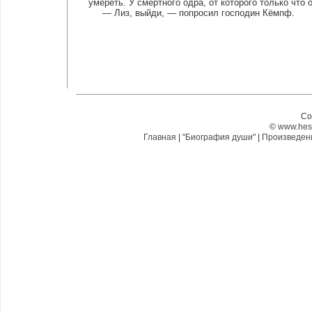
умереть. У смертного одра, от которого только что
— Лиз, выйди, — попросил господин Кёмпф.
Co
©
www.hes
Главная
|
"Биография души"
|
Произведе