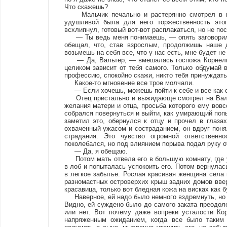
Что скажешь?
Мальчик печально и растерянно смотрел в пуст
удушливой была для него торжественность это
всхлипнул, готовый вот-вот расплакаться, но не по
— Ты ведь меня понимаешь, — опять заговорил о
обещал, что, став взрослым, продолжишь наше 
возьмешь на себя все, что у нас есть, мне будет не
— Да, Вальтер, — вмешалась госпожа Корнелия,
целиком зависит от тебя самого. Только обдумай 
профессию, спокойно скажи, никто тебя принуждать 
Какое-то мгновение все трое молчали.
— Если хочешь, можешь пойти к себе и все как сл
Отец пристально и выжидающе смотрел на Вальтер
желания матери и отца, просьба которого ему вовс
собрался повернуться и выйти, как умирающий попыт
заметил это, обернулся к отцу и прочел в глаза
охваченный ужасом и состраданием, он вдруг понял
страдания. Это чувство огромной ответственн
поколебался, но под влиянием порыва подал руку от
— Да, я обещаю.
Потом мать отвела его в большую комнату, где у
в лоб и попыталась успокоить его. Потом вернулас
в легкое забытье. Рослая красивая женщина села 
разномастных островерхих крыш задних домов ввер
красавица, только вот бледная кожа на висках как 
Наверное, ей надо было немного вздремнуть, но о
Видно, ей суждено было до самого заката преодоле
или нет. Вот почему даже вопреки усталости Ко
напряженным ожиданием, когда все было таким