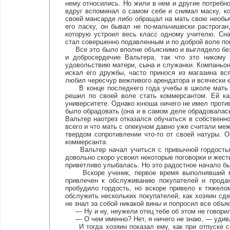
нему относились. Но жили в нем и другие потребно
вдруг вспоминал о самом себе и снимал маску, ко
своей мансарде либо обращал на мать свою необы
его ласку, он бывал не по-мальчишески растрога
которую устроил весь класс одному учителю. Сна
стал совершенно подавленным и по доброй воле по
Все это было вполне объяснимо и выглядело безо
и добросердечие Вальтера, так что это никому
удовольствию матери, сына и служанки. Компаньон
искал его дружбы, часто принося из магазина вс
любил чересчур вежливого арендатора и всячески е
В конце последнего года учебы в школе мать за
решил по своей воле стать коммерсантом. Ей ка
университете. Однако юноша ничего не имел против 
было обрадовать (она и в самом деле обрадовалась
Вальтер наотрез отказался обучаться в собственн
всего и что мать с опекуном давно уже считали ме
твердом сопротивлении что-то от своей натуры. 
коммерсанта.
Вальтер начал учиться с привычной гордостью 
довольно скоро усвоил некоторые поговорки и жест
приветливо улыбалась. Но это радостное начало б
Вскоре ученик, первое время выполнявший ме
привлечен к обслуживанию покупателей и продаж
пробудило гордость, но вскоре привело к тяжел
обслужить нескольких покупателей, как хозяин сд
не знал за собой никакой вины и попросил все объя
— Ну и ну, неужели отец тебе об этом не говори
— О чем именно? Нет, я ничего не знаю, — удивл
И тогда хозяин показал ему, как при отпуске со