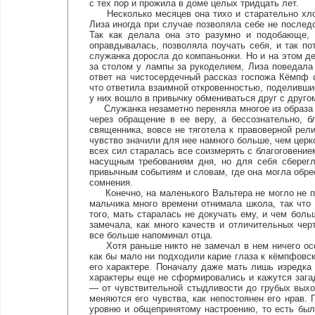
с тех пор и прожила в доме целых тридцать лет.
Несколько месяцев она тихо и старательно хлоп
Лиза иногда при случае позволяла себе не последо
Так как делала она это разумно и подобающе, 
оправдывалась, позволяла поучать себя, и так по
служанка доросла до компаньонки. Но и на этом де
за столом у лампы за рукоделием, Лиза поведала
ответ на чистосердечный рассказ госпожа Кёмпф 
что ответила взаимной откровенностью, поделивш
у них вошло в привычку обмениваться друг с друг
Служанка незаметно переняла многое из образа м
через обращение в ее веру, а бессознательно, 
священника, вовсе не тяготела к правоверной рел
чувство значили для нее намного больше, чем церк
всех сил старалась все соизмерять с благоговени
насущным требованиям дня, но для себя сберегл
привычным событиям и словам, где она могла обре
сомнения.
Конечно, на маленького Вальтера не могло не по
мальчика много времени отнимала школа, так что 
того, мать старалась не докучать ему, и чем боль
замечала, как много качеств и отличительных чер
все больше напоминал отца.
Хотя раньше никто не замечал в нем ничего особ
как бы мало ни подходили карие глаза к кёмпфовс
его характере. Поначалу даже мать лишь изредка 
характеры еще не сформировались и кажутся зага
— от чувствительной стыдливости до грубых выход
меняются его чувства, как непостоянен его нрав.
уровню и общепринятому настроению, то есть бы