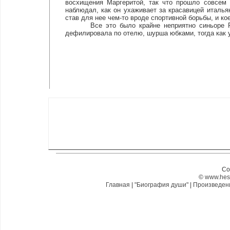
восхищения Маргеритой, так что прошло совсем
наблюдал, как он ухаживает за красавицей италья
став для нее чем-то вроде спортивной борьбы, и ко
Все это было крайне неприятно синьоре Ричч
дефилировала по отелю, шурша юбками, тогда как 
Co
©
www.hes
Главная
|
"Биография души"
|
Произведе