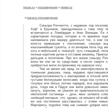
hesse.ru
»
произведения
»
Невеста
скачать произведение
Синьора Риччиотти, с недавних пор поселившая
Хоф" в Бруннене, принадлежала к тому типу бе
встречается в Ломбардии и близ Венеции. Ее 
характерная походка, которая в те времена еще
напоминала уже манеру двигаться тех, о ком гов
юности привыкшая к поклонению, синьора выд
изысканнейшие туалеты, а по вечерам пела под ак
хоть и небольшой и, пожалуй, чуть слащавый, пела
полные короткие ручки и отставив мизинец. Приехал
дельцом и политиком. При его жизни синьору Ри
жили же они не по средствам, и после смерти с
храбростью жила по-прежнему на широкую ногу.
Тем не менее нас вряд ли заинтересовала бы си
тоненькая девушка, лишь недавно простившаяс
предрасположенность к малокровию и плохой аппе
густыми белокурыми волосами; когда она гуляла 
голубых или белых летних нарядов, все радовалис
дочь, тогда как в Падуе они жили довольно замкн
ничуть, впрочем, не умаляя ее привлекательности
обитателей гостиницы -- дочь явно затмила соб
любящей матерью, что, однако, не мешало ей втайн
же она постепенно расставалась с этими невы
Маргериты, подобно тому как снимает добрая мат