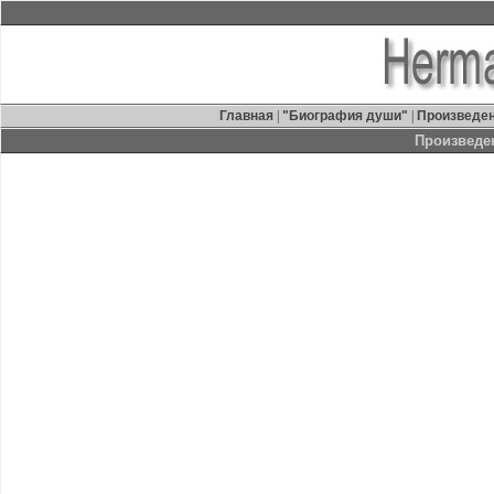
Главная
|
"Биография души"
|
Произведе
Произведе