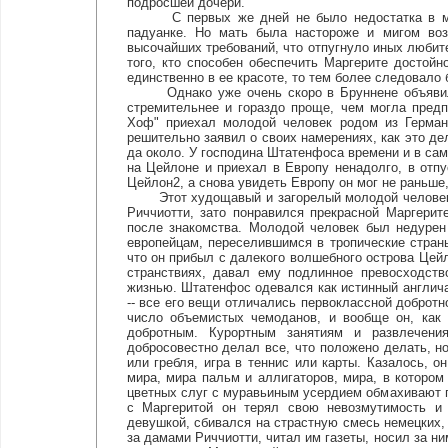
подросшей дочери.
С первых же дней не было недостатка в моло
падуанке. Но мать была настороже и мигом во
высочайших требований, что отпугнуло иных люби
того, кто способен обеспечить Маргерите достой
единственно в ее красоте, то тем более следовало 
Однако уже очень скоро в Бруннене объявился 
стремительнее и гораздо проще, чем могла пред
Хоф" приехал молодой человек родом из Германи
решительно заявил о своих намерениях, как это де
да около. У господина Штатенфоса времени и в с
на Цейлоне и приехал в Европу ненадолго, в отпу
Цейлон2, а снова увидеть Европу он мог не раньше,
Этот худощавый и загорелый молодой человек с 
Риччиотти, зато понравился прекрасной Маргерит
после знакомства. Молодой человек был недурен
европейцам, переселившимся в тропические страны
что он прибыл с далекого волшебного острова Цейл
странствиях, давал ему подлинное превосходств
жизнью. Штатенфос одевался как истинный англича
-- все его вещи отличались первоклассной доброт
число объемистых чемоданов, и вообще он, как 
добротным. Курортным занятиям и развлечени
добросовестно делал все, что положено делать, но
или гребля, игра в теннис или карты. Казалось, о
мира, мира пальм и аллигаторов, мира, в котором
цветных слуг с муравьиным усердием обмахивают 
с Маргеритой он терял свою невозмутимость и н
девушкой, сбивался на страстную смесь немецких, 
за дамами Риччиотти, читал им газеты, носил за н