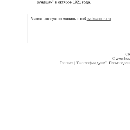
рундшау" в октябре 1921 года.
Вызвать эвакуатор машины в спб
evakuator-ru.ru
.
Co
©
www.hes
Главная
|
"Биография души"
|
Произведе