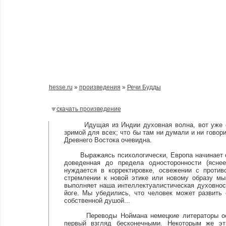
hesse.ru
»
произведения
»
Речи Будды
скачать произведение
Идущая из Индии духовная волна, вот уже сто
зримой для всех; что бы там ни думали и ни говори
Древнего Востока очевидна.
Выражаясь психологически, Европа начинает стр
доведенная до предела односторонности (яснее
нуждается в корректировке, освежении с проти
стремлении к новой этике или новому образу мы
выполняет наша интеллектуалистическая духовнос
йоге. Мы убедились, что человек может развить
собственной душой...
Переводы Ноймана немецкие литераторы осмея
первый взгляд бесконечными. Некоторым же эт