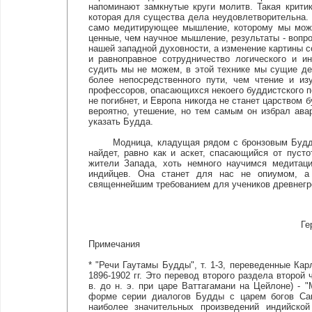
напоминают замкнутые круги молитв. Такая критик
которая для существа дела неудовлетворительна. 
само медитирующее мышление, которому мы можем
ценные, чем научное мышление, результаты - вопро
нашей западной духовности, а изменение картины со
и равноправное сотрудничество логического и и
судить мы не можем, в этой технике мы сущие де
более непосредственного пути, чем чтение и и
профессоров, опасающихся некоего буддистского по
не погибнет, и Европа никогда не станет царством 
вероятно, утешение, но тем самым он избрал ава
указать Будда.
Модница, кладущая рядом с бронзовым Буддой и
найдет, равно как и аскет, спасающийся от пуст
жители Запада, хоть немного научимся медитаци
индийцев. Она станет для нас не опиумом, а
священнейшим требованием для учеников древнегр
Ге
Примечания
* "Речи Гаутамы Будды", т. 1-3, переведенные К
1896-1902 гг. Это перевод второго раздела второй 
в. до н. э. при царе Ваттагамани на Цейлоне) - 
форме серии диалогов Будды с царем богов Сак
наиболее значительных произведений индийской