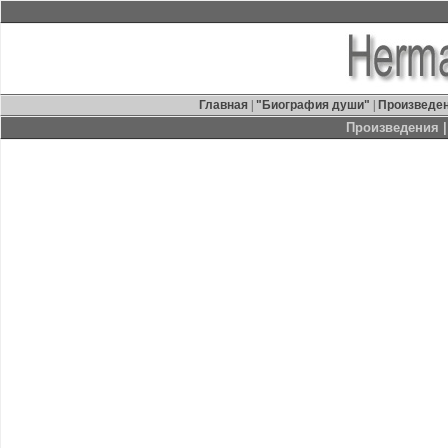
Главная
|
"Биография души"
|
Произведе
Произведения