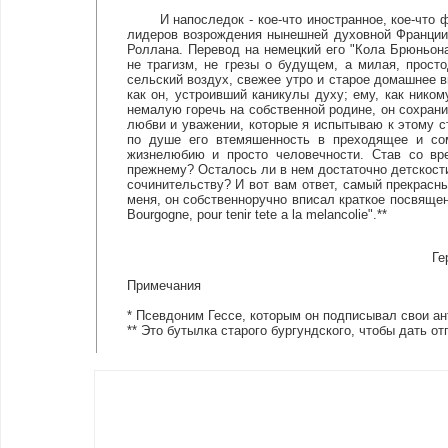
И напоследок - кое-что иностранное, кое-что фр
лидеров возрождения нынешней духовной Франции,
Роллана. Перевод на немецкий его "Кола Брюньона
не трагизм, не грезы о будущем, а милая, прост
сельский воздух, свежее утро и старое домашнее ви
как он, устроивший каникулы духу; ему, как нико
немалую горечь на собственной родине, он сохран
любви и уважении, которые я испытываю к этому ст
по душе его втемяшенность в преходящее и сом
жизнелюбию и просто человечности. Став со вр
прежнему? Осталось ли в нем достаточно детскост
сочинительству? И вот вам ответ, самый прекрасны
меня, он собственноручно вписал краткое посвящени
Bourgogne, pour tenir tete a la melancolie".**
Ге
Примечания
* Псевдоним Гессе, которым он подписывал свои ан
** Это бутылка старого бургундского, чтобы дать от