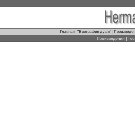
Главная
|
"Биография души"
|
Произведе
Произведения
| Гес