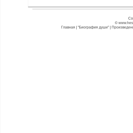
Co
©
www.hes
Главная
|
"Биография души"
|
Произведе