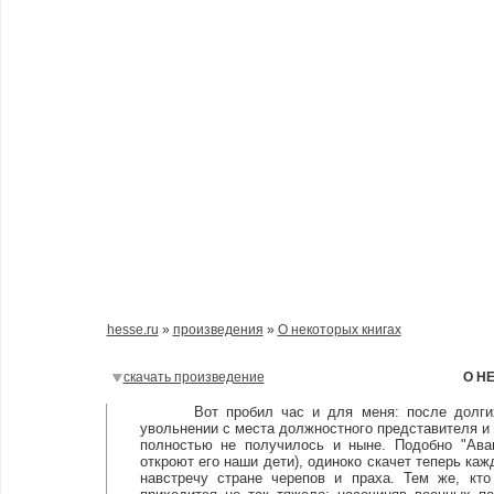
hesse.ru
»
произведения
»
О некоторых книгах
скачать произведение
О Н
Вот пробил час и для меня: после долгих во
увольнении с места должностного представителя и 
полностью не получилось и ныне. Подобно "Аван
откроют его наши дети), одиноко скачет теперь к
навстречу стране черепов и праха. Тем же, кто