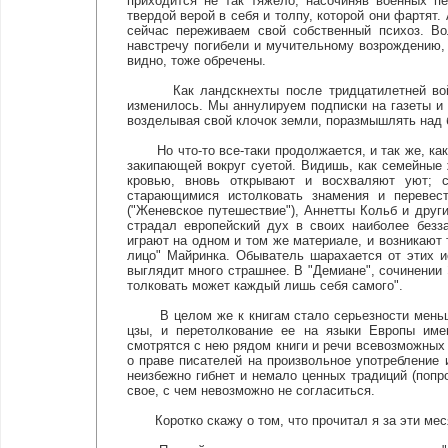
приходится не так тяжело; насочиняв военных п
твердой верой в себя и толпу, которой они фартят.
сейчас переживаем свой собственный психоз. В
навстречу погибели и мучительному возрождению,
видно, тоже обречены.
Как ландскнехты после тридцатилетней войны
изменилось. Мы аннулируем подписки на газеты и 
возделывая свой клочок земли, поразмышлять над 
Но что-то все-таки продолжается, и так же, как 
закипающей вокруг суетой. Видишь, как семейные
кровью, вновь открывают и восхваляют уют; 
старающимися истолковать знамения и перевес
("Женевское путешествие"), Аннетты Кольб и друг
страдал европейский дух в своих наиболее безз
играют на одном и том же материале, и возникают 
лицо" Майринка. Обыватель шарахается от этих и
выглядит много страшнее. В "Демиане", сочинении 
толковать может каждый лишь себя самого".
В целом же к книгам стало серьезности меньше,
цзы, и перетолкование ее на языки Европы име
смотрятся с нею рядом книги и речи всевозможных 
о праве писателей на произвольное употребление 
неизбежно гибнет и немало ценных традиций (попро
свое, с чем невозможно не согласиться.
Коротко скажу о том, что прочитал я за эти мес