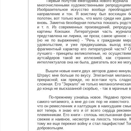
Первый полутом ежегодника нового журнала "Ген
многочисленными художественными репродукциями
Изобразительное искусство вообще преобладае
направление и тон. Я воистину был восхищен б
полотен, вот только жаль, что мало среди них да
вновь. Заметна безобидная попытка показать родст
и т. п. Из современных произведений, репродуц
картины Кокошки. Литературная часть журнал
представлена ни лирика, ни проза; самое ценное 
(но не по выражению) - "Речь к гражданам мир
удовольствие, и уже предвкушаешь выход вто
фрагментный характер его литературной части? 
лучшего - принципы великолепные, но осуществим
аутсайдеров такой же иллюзией, как странно
интеллектуалов она ни была, двигатель все же мог
Вышли новые книги двух авторов давно минувшей
Штраус мне больше по вкусу. Элегантная меланхол
прекрасной, как прежде, но все-таки чуть слад
сложная. Его "Зеркало" не только меланхолическая,
до конца не высказанной скорбью, - так в мрачные
По-прежнему узнаёшь новое. Недавно прочел я 
самого читаемого, а мне до сих пор не известног
что он ремесленник и халтурщик в наихудшем смыс
вот теперь я знаю его и от всего сердца реком
племянникам. Его книги - сплошь неслыханная фант
свежее и наивное, несмотря на лихость техники. 
тому же еще пережил войну и стал пацифистом! То
добровольцем.