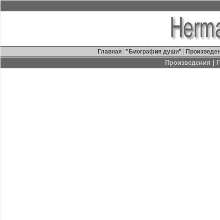
Главная
|
"Биография души"
|
Произведе
Произведения
| 