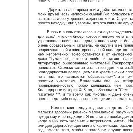
если бы я заимообразно ее навязал.
Дарить в наше время книги действительно стал
моих друзей есть неплохой обычай (им пользуюсь по
взятые на дорогу дешево изданные книги. Слуги, к
просто находку; они уверены, что эта книга не ерун
Вновь и вновь сталкиваешься с утверждением, ч
для всех", что они бисер, который негоже метать 
угрожающая наивным людям, и вполовину не больш
очень образованный читатель, не ощутив и не поняв
непринужденней и заинтересованней насладится пре
нем непременно что-то останется и от неуловимой
даже "Гулливер", которых любят и читают наши
литературно образованных читателей! Распростр
понимают. Сколько сотен раз, строя дом или раз
благодарностью возвращаемся к крестьянским спос
не в том, что называется "образованием", а в че
простым читателям. Владельцы больших отбор
проникновенностью порою меньшими, чем прос
Календарные истории Хебеля, собранные в "Семьяни
писателя ***, в то время как многим, и даже очен
всего когда-либо созданного немецкими новеллиста
Больше книг следует дарить и детям. Опасно
мальски здоровый ребенок мало-мальски разумных 
чуждо ему и не подходит. Я не считаю необходимым
когда в них есть желание и потребность читать. 
или две дорогостоящие книги с картинками, рассчи
год, вместо того, чтобы в подобном случае вос