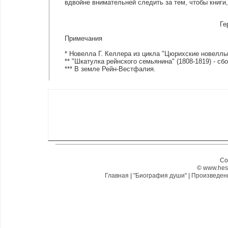
вдвойне внимательней следить за тем, чтобы книги,
Ге
Примечания
* Новелла Г. Келлера из цикла "Цюрихские новеллы
** "Шкатулка рейнского семьянина" (1808-1819) - сб
*** В земле Рейн-Вестфалия.
Co
©
www.hes
Главная
|
"Биография души"
|
Произведе