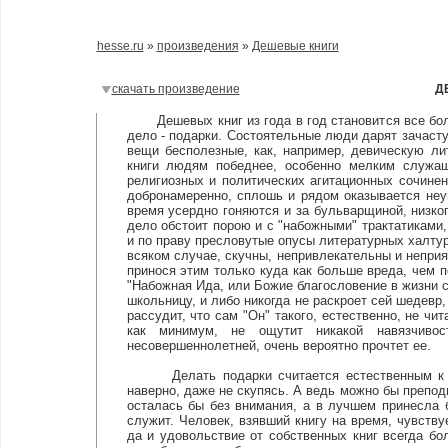
hesse.ru
»
произведения
»
Дешевые книги
скачать произведение
Д
Дешевых книг из года в год становится все больш
дело - подарки. Состоятельные люди дарят зачасту
вещи бесполезные, как, например, девическую л
книги людям победнее, особенно мелким служащ
религиозных и политических агитационных сочинен
добронамеренно, сплошь и рядом оказывается неу
время усердно гоняются и за бульварщиной, низк
дело обстоит порою и с "набожными" трактатиками,
и по праву пресловутые опусы литературных халтур
всяком случае, скучны, непривлекательны и неприя
принося этим только куда как больше вреда, чем
"Набожная Ида, или Божие благословение в жизни сл
школьницу, и либо никогда не раскроет сей шедевр,
рассудит, что сам "Он" такого, естественно, не чи
как минимум, не ощутит никакой навязчивос
несовершеннолетней, очень вероятно прочтет ее.
Делать подарки считается естественным к Рож
наверно, даже не скупясь. А ведь можно бы препод
осталась бы без внимания, а в лучшем принесла 
служит. Человек, взявший книгу на время, чувству
да и удовольствие от собственных книг всегда бо