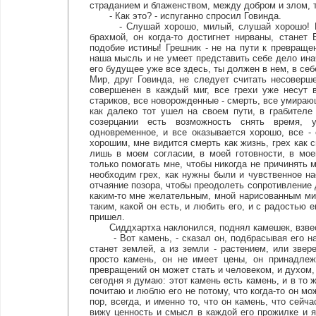
страданием и блаженством, между добром и злом, 
- Как это? - испуганно спросил Говинда.
- Слушай хорошо, милый, слушай хорошо! Грешни
брахмой, он когда-то достигнет нирваны, станет 
подобие истины! Грешник - не на пути к превращен
наша мысль и не умеет представить себе дело инач
его будущее уже все здесь, ты должен в нем, в себ
Мир, друг Говинда, не следует считать несоверш
совершенен в каждый миг, все грехи уже несут 
стариков, все новорожденные - смерть, все умираю
как далеко тот ушел на своем пути, в грабителе
созерцании есть возможность снять время, 
одновременное, и все оказывается хорошо, все - 
хорошим, мне видится смерть как жизнь, грех как с
лишь в моем согласии, в моей готовности, в мо
только помогать мне, чтобы никогда не причинять 
необходим грех, как нужны были и чувственное на
отчаяние позора, чтобы преодолеть сопротивление 
каким-то мне желательным, мной нарисованным ми
таким, какой он есть, и любить его, и с радостью 
пришел.
Сиддхартха наклонился, поднял камешек, взвеси
- Вот камень, - сказал он, подбрасывая его на л
станет землей, а из земли - растением, или звер
просто камень, он не имеет цены, он принадлеж
превращений он может стать и человеком, и духом, 
сегодня я думаю: этот камень есть камень, и в то же
почитаю и люблю его не потому, что когда-то он мож
пор, всегда, и именно то, что он камень, что сейч
вижу ценность и смысл в каждой его прожилке и ям