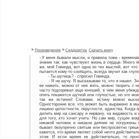
Произведения
Сиддхартха
Скачать книгу
- У меня бывали мысли, и правила тоже - временам
знание так, как чувствуют жизнь в сердце. Много 
же, мой Говинда, вот одна из тех мыслей, вот чт
пытается кому-то сообщить, всегда звучит как глупо
- Ты шутишь? - спросил Говинда.
- Я не шучу. Я высказываю то, что я нашел. Зна
ее нажить, можно от нее жить, можно творить с не
часто подозревал еще юношей, в чем меня убежда
опять покажется шуткой или глупостью, но это мо
так же истинно! Словами, истину можно выска
Односторонне все, что может быть выражено в мыс
лишено целостности, округлости, единства. Когда
делить мир на сансару и нирвану, на видимость и и
для того, кто хочет учить. Но сам мир, сущее вок
никакой человек и никакое деяние не погружены 
бывает безупречно святым или беспросветно грешны
кажется, что время являет собой нечто действител
этом. И если время не действительно, то про