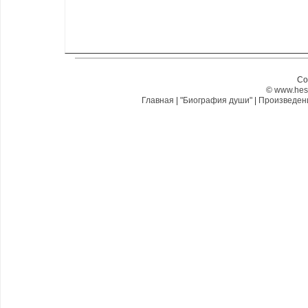
Co
©
www.hes
Главная
|
"Биография души"
|
Произведе