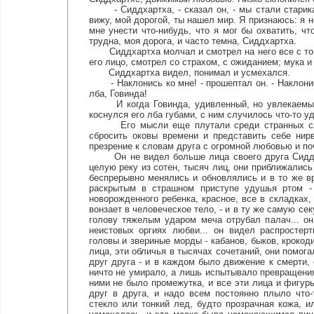
- Сиддхартха, - сказал он, - мы стали старикам
вижу, мой дорогой, ты нашел мир. Я признаюсь: я 
мне унести что-нибудь, что я мог бы охватить, чт
трудна, моя дорога, и часто темна, Сиддхартха.
Сиддхартха молчал и смотрел на него все с той 
его лицо, смотрел со страхом, с ожиданием; мука и
Сиддхартха видел, понимал и усмехался.
- Наклонись ко мне! - прошептал он. - Наклонись
лба, Говинда!
И когда Говинда, удивленный, но увлекаемый 
коснулся его лба губами, с ним случилось что-то у
Его мысли еще плутали среди странных слов 
сбросить оковы времени и представить себе нир
презрение к словам друга с огромной любовью и поч
Он не видел больше лица своего друга Сиддхарт
целую реку из сотен, тысяч лиц, они приближались 
беспрерывно менялись и обновлялись и в то же 
раскрытым в страшном приступе удушья ртом -
новорожденного ребенка, красное, все в складках,
вонзает в человеческое тело, - и в ту же самую се
голову тяжелым ударом меча отрубал палач... о
неистовых оргиях любви... он видел распростер
головы и звериные морды - кабанов, быков, крокоди
лица, эти обличья в тысячах сочетаний, они помог
друг друга - и в каждом было движение к смерти,
ничто не умирало, а лишь испытывало превращения
ними не было промежутка, и все эти лица и фигур
друг в друга, и надо всем постоянно плыло что-
стекло или тонкий лед, будто прозрачная кожа, и