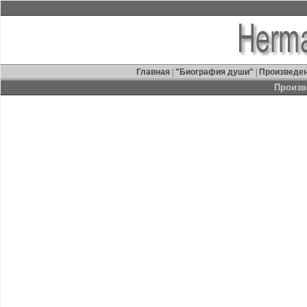
Главная
|
"Биография души"
|
Произведе
Произв