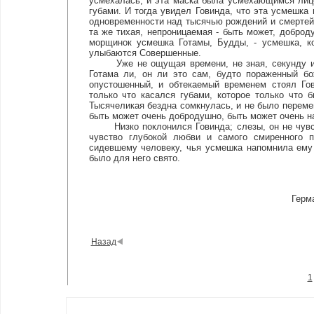
усмехалась, и эта маска была усмехающимся лицо
губами. И тогда увидел Говинда, что эта усмешка
одновременности над тысячью рождений и смертей,
та же тихая, непроницаемая - быть может, добро
морщинок усмешка Готамы, Будды, - усмешка, ко
улыбаются Совершенные.
Уже не ощущая времени, не зная, секунду или 
Готама ли, он ли это сам, будто пораженный б
опустошенный, и обтекаемый временем стоял Го
только что касался губами, которое только что 
Тысячеликая бездна сомкнулась, и не было перемен
быть может очень добродушно, быть может очень на
Низко поклонился Говинда; слезы, он не чувств
чувство глубокой любви и самого смиренного п
сидевшему человеку, чья усмешка напомнила ему в
было для него свято.
Герма
Назад
1