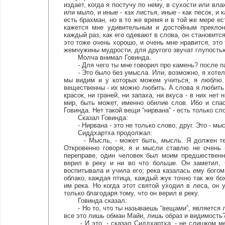
издает, когда я постучу по нему, в сухости или вл
или мыло, и иные - как листья, иные - как песок, 
есть брахман, но в то же время и в той же мере е
кажется мне удивительным и достойным преклон
каждый раз, как его одевают в слова, он становитс
это тоже очень хорошо, и очень мне нравится, это
жемчужины мудрости, для другого звучат глупость
Молча внимал Говинда.
- Для чего ты мне говорил про камень? после па
- Это было без умысла. Или, возможно, я хотел ска
мы видим и у которых можем учиться, я люблю. 
вещественны - их можно любить. А слова я любить н
красок, ни граней, ни запаха, ни вкуса - в них не
мир, быть может, именно обилие слов. Ибо и спас
Говинда. Нет такой вещи “нирвана” - есть только сло
Сказал Говинда:
- Нирвана - это не только слово, друг. Это - мыс
Сиддхартха продолжал:
- Мысль, - может быть, мысль. Я должен тебе
Откровенно говоря, я и мысли ставлю не очень 
переправе, один человек был моим предшественн
верил в реку и ни во что больше. Он заметил, 
воспитывала и учила его; река казалась ему богом
облако, каждая птица, каждый жук точно так же бож
им река. Но когда этот святой уходил в леса, он у
только благодаря тому, что он верил в реку.
Говинда сказал:
- Но то, что ты называешь “вещами”, является л
все это лишь обман Майи, лишь образ и видимость? 
- И это, - сказал Сиддхартха, - не слишком мен