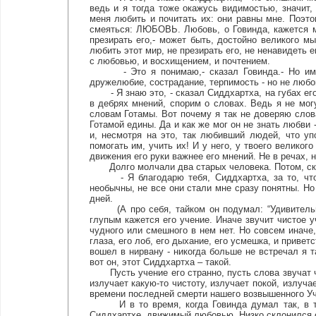
ведь и я тогда тоже окажусь видимостью, значит,
меня любить и почитать их: они равны мне. Поэто
смеяться: ЛЮБОВЬ. Любовь, о Говинда, кажется мн
презирать его,- может быть, достойно великого 
любить этот мир, не презирать его, не ненавидеть е
с любовью, и восхищением, и почтением.
- Это я понимаю,- сказал Говинда.- Но имен
дружелюбие, сострадание, терпимость - но не люб
- Я знаю это, - сказал Сиддхартха, на губах его 
в дебрях мнений, спорим о словах. Ведь я не мог
словам Готамы. Вот почему я так не доверяю слов
Готамой едины. Да и как же мог он не знать любви 
и, несмотря на это, так любивший людей, что у
помогать им, учить их! И у него, у твоего великог
движения его руки важнее его мнений. Не в речах, н
Долго молчали два старых человека. Потом, скло
- Я благодарю тебя, Сиддхартха, за то, что т
необычны, не все они стали мне сразу понятны. Но
дней.
(А про себя, тайком он подумал: “Удивительны
глупым кажется его учение. Иначе звучит чистое у
чудного или смешного в нем нет. Но совсем иначе,
глаза, его лоб, его дыхание, его усмешка, и привет
вошел в нирвану - никогда больше не встречал я т
вот он, этот Сиддхартха – такой.
Пусть учение его странно, пусть слова звучат чудн
излучает какую-то чистоту, излучает покой, излучае
времени последней смерти нашего возвышенного Учи
И в то время, когда Говинда думал так, в то 
Сиддхартхе, движимый любовью. Низко склонился 