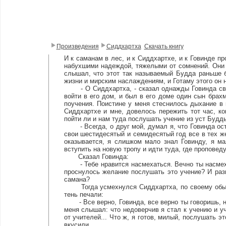
Произведения
Сиддхартха
Скачать книгу
И к саманам в лес, и к Сиддхартхе, и к Говинде п
набухшими надеждой, тяжелыми от сомнений. Они 
слышал, что этот так называемый Будда раньше 
жизни и мирским наслаждениям, и Готаму этого он н
- О Сиддхартха, - сказал однажды Говинда свое
войти в его дом, и был в его доме один сын брах
поучения. Поистине у меня стеснилось дыхание в 
Сиддхартхе и мне, довелось пережить тот час, ко
пойти ли и нам туда послушать учение из уст Будд
- Всегда, о друг мой, думал я, что Говинда остан
свои шестидесятый и семидесятый год все в тех ж
оказывается, я слишком мало знал Говинду, я ма
вступить на новую тропу и идти туда, где проповед
Сказал Говинда:
- Тебе нравится насмехаться. Вечно ты насмехае
проснулось желание послушать это учение? И раз
самана?
Тогда усмехнулся Сиддхартха, по своему обыкно
тень печали:
- Все верно, Говинда, все верно ты говоришь, не
меня слышал: что недоверчив я стал к учению и уч
от учителей... Что ж, я готов, милый, послушать э
вкусили.