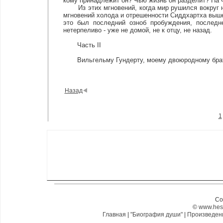
кому принадлежит он? Чью жизнь он разделит? На ч
Из этих мгновений, когда мир рушился вокруг него
мгновений холода и отрешенности Сиддхартха выш
это был последний озноб пробуждения, послед
нетерпеливо - уже не домой, не к отцу, не назад.
Часть II
Вильгельму Гундерту, моему двоюродному брату
Назад
1
Co
©
www.hes
Главная
|
"Биография души"
|
Произведе