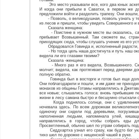
Это место указывали все, кого два юных аскета
И когда они прибыли в Саватхи, в первом же до
предложили войти и разделить трапезу. Они вошли,
- Позволь, о великодушная, позволь узнать у теб
из лесов и пришли, чтобы увидеть Совершенного и в
Сказала женщина:
- Поистине в нужном месте вы оказались, саман
пребывает Возвышенный. Там сможете вы, стран
приходящих сюда, чтобы слушать учение из его уст
Обрадовался Говинда и, исполненный радости, 
- Но тогда цель наша достигнута и путь наш окон
видела ли его глазами твоими?
Сказала -женщина:
- Много раз я его видела, Возвышенного. Сколь
молчит; видела, как протягивает перед дверями до
полную обратно.
Говинда был в восторге и готов был еще долго 
Они поблагодарили и пошли, и им даже не приходи
монахов из общины Готамы направлялись в Джетава
все новые; слышались голоса: вновь прибывшие пе
жизни в лесу самана быстро и бесшумно отыскали с
Когда поднялось солнце, они с удивлением у
ночевала здесь. По всем дорожкам великолепног
одиночку они сидели под деревьями, погрузивш
наполненная людьми, напоминала улей, кишащ
направлялись в город, чтобы собрать еды дл
Просветленный, обычно шел по утрам собирать под
Сиддхартха узнал его сразу, как будто бог ука
тихо шел по дорожке с нищенской чашей в руке.