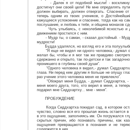
- Далек я от подобной мысли! - воскликнул С
достигнут они своей цели! Не мне определять пути
должен выбирать, должен отвергать. Спасение о
теперь одним из твоих учеников, о Достойнейши
кажущееся успокоение и спасение, тогда как на са
послушание, и любовь к тебе, и община монахов сд
Чуть улыбаясь, с неколебимой ясностью и дру
движением простился с ним.
- Мудр ты, о саман, - сказал достойный. - Мудро
мудрости!
Будда удалялся, но взгляд его и эта полуулыбка
“Я еще не видел ни одного человека,- думал он, 
желал бы, чтобы и я мог так же правдиво смотреть,
сдержанно и открыто, так по-детски и так загадочн
проникшего в глубины своей души”.
“Одного человека я видел,- думал Сиддхартха, 
глаза. Ни перед кем другим я больше не опущу глаз
раз учение этого человека меня не привлекло”.
“Обокрал меня Будда, - думал Сиддхартха, - мн
меня моего друга, того, кто верил в меня, а тепер
подарил мне Сиддхартху... мне - меня”.
ПРОБУЖДЕНИЕ
Когда Сиддхартха покидал сад, в котором остал
чувство, словно вся его прошлая жизнь остается в
в это ощущение, заполняясь им. Он погружался глу
скрытых причин, ибо познавать причины, как ка
ощущения превращаются в познания и не теряют
содержится в них.