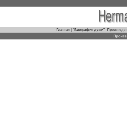
Главная
|
"Биография души"
|
Произведе
Произв