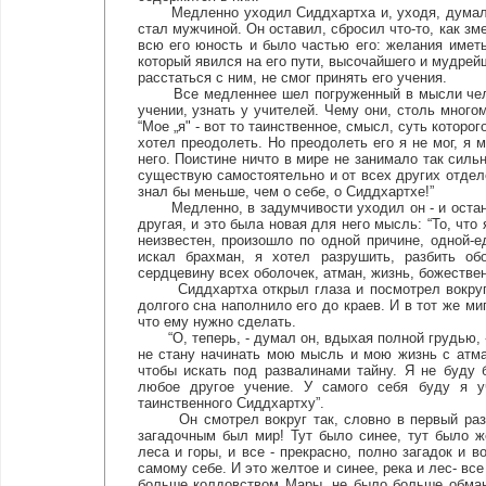
Медленно уходил Сиддхартха и, уходя, думал. О
стал мужчиной. Он оставил, сбросил что-то, как зм
всю его юность и было частью его: желания имет
который явился на его пути, высочайшего и мудрейш
расстаться с ним, не смог принять его учения.
Все медленнее шел погруженный в мысли человек
учении, узнать у учителей. Чему они, столь много
“Мое „я" - вот то таинственное, смысл, суть которого
хотел преодолеть. Но преодолеть его я не мог, я м
него. Поистине ничто в мире не занимало так сильно
существую самостоятельно и от всех других отделен
знал бы меньше, чем о себе, о Сиддхартхе!”
Медленно, в задумчивости уходил он - и остано
другая, и это была новая для него мысль: “То, что
неизвестен, произошло по одной причине, одной-е
искал брахман, я хотел разрушить, разбить обо
сердцевину всех оболочек, атман, жизнь, божествен
Сиддхартха открыл глаза и посмотрел вокруг. У
долгого сна наполнило его до краев. И в тот же ми
что ему нужно сделать.
“О, теперь, - думал он, вдыхая полной грудью, -
не стану начинать мою мысль и мою жизнь с атма
чтобы искать под развалинами тайну. Я не буду б
любое другое учение. У самого себя буду я уч
таинственного Сиддхартху”.
Он смотрел вокруг так, словно в первый раз у
загадочным был мир! Тут было синее, тут было ж
леса и горы, и все - прекрасно, полно загадок и в
самому себе. И это желтое и синее, река и лес- вс
больше колдовством Мары, не было больше обма