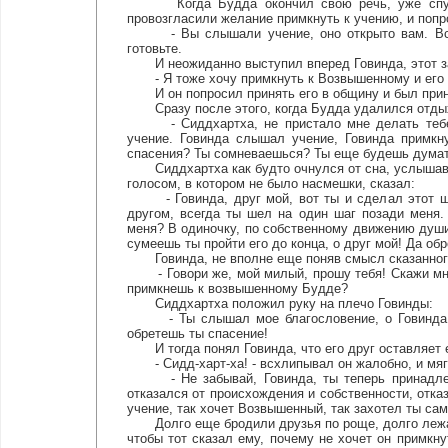
Когда Будда окончил свою речь, уже спустил
провозгласили желание примкнуть к учению, и попро
- Вы слышали учение, оно открыто вам. Вступ
готовьте.
И неожиданно выступил вперед Говинда, этот за
- Я тоже хочу примкнуть к Возвышенному и его 
И он попросил принять его в общину и был прин
Сразу после этого, когда Будда удалился отдыха
- Сиддхартха, не пристало мне делать тебе у
учение. Говинда слышал учение, Говинда примкн
спасения? Ты сомневаешься? Ты еще будешь дума
Сиддхартха как будто очнулся от сна, услышав го
голосом, в котором не было насмешки, сказал:
- Говинда, друг мой, вот ты и сделал этот шаг
другом, всегда ты шел на один шаг позади меня.
меня? В одиночку, по собственному движению души
сумеешь ты пройти его до конца, о друг мой! Да об
Говинда, не вполне еще поняв смысл сказанного,
- Говори же, мой милый, прошу тебя! Скажи мне, 
примкнешь к возвышенному Будде?
Сиддхартха положил руку на плечо Говинды:
- Ты слышал мое благословение, о Говинда. Я 
обретешь ты спасение!
И тогда понял Говинда, что его друг оставляет ег
- Сидд-харт-ха! - всхлипывал он жалобно, и мяг
- Не забывай, Говинда, ты теперь принадлежи
отказался от происхождения и собственности, отказ
учение, так хочет Возвышенный, так захотел ты сам.
Долго еще бродили друзья по роще, долго лежали 
чтобы тот сказал ему, почему не хочет он примкну