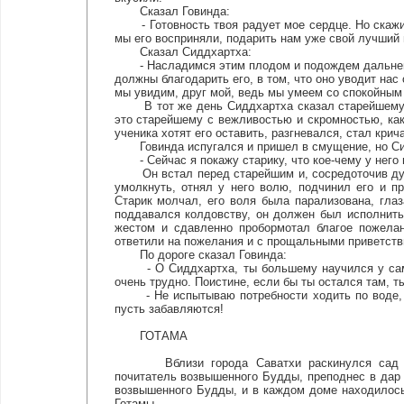
Сказал Говинда:
- Готовность твоя радует мое сердце. Но скажи, 
мы его восприняли, подарить нам уже свой лучший
Сказал Сиддхартха:
- Насладимся этим плодом и подождем дальнейше
должны благодарить его, в том, что оно уводит нас
мы увидим, друг мой, ведь мы умеем со спокойным
В тот же день Сиддхартха сказал старейшему са
это старейшему с вежливостью и скромностью, как
ученика хотят его оставить, разгневался, стал крич
Говинда испугался и пришел в смущение, но Сидд
- Сейчас я покажу старику, что кое-чему у него 
Он встал перед старейшим и, сосредоточив душу
умолкнуть, отнял у него волю, подчинил его и пр
Старик молчал, его воля была парализована, глаз
поддавался колдовству, он должен был исполнить
жестом и сдавленно пробормотал благое пожелан
ответили на пожелания и с прощальными приветств
По дороге сказал Говинда:
- О Сиддхартха, ты большему научился у самано
очень трудно. Поистине, если бы ты остался там, т
- Не испытываю потребности ходить по воде, - 
пусть забавляются!
ГОТАМА
Вблизи города Саватхи раскинулся сад Джет
почитатель возвышенного Будды, преподнес в дар 
возвышенного Будды, и в каждом доме находилос
Готамы.