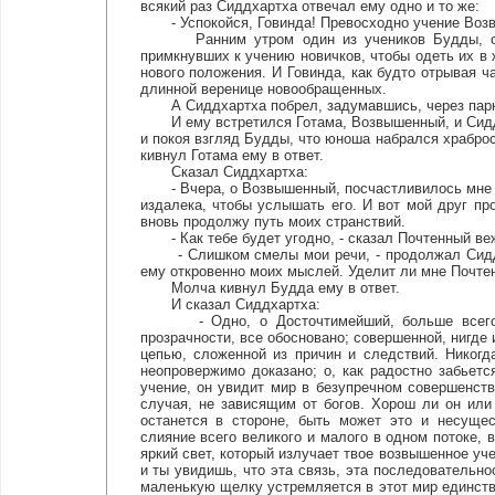
всякий раз Сиддхартха отвечал ему одно и то же:
- Успокойся, Говинда! Превосходно учение Возвы
Ранним утром один из учеников Будды, один 
примкнувших к учению новичков, чтобы одеть их в 
нового положения. И Говинда, как будто отрывая ч
длинной веренице новообращенных.
А Сиддхартха побрел, задумавшись, через парк
И ему встретился Готама, Возвышенный, и Сиддха
и покоя взгляд Будды, что юноша набрался храброс
кивнул Готама ему в ответ.
Сказал Сиддхартха:
- Вчера, о Возвышенный, посчастливилось мне у
издалека, чтобы услышать его. И вот мой друг пр
вновь продолжу путь моих странствий.
- Как тебе будет угодно, - сказал Почтенный ве
- Слишком смелы мои речи, - продолжал Сиддхар
ему откровенно моих мыслей. Уделит ли мне Почте
Молча кивнул Будда ему в ответ.
И сказал Сиддхартха:
- Одно, о Досточтимейший, больше всего по
прозрачности, все обосновано; совершенной, нигде
цепью, сложенной из причин и следствий. Никогд
неопровержимо доказано; о, как радостно забьется
учение, он увидит мир в безупречном совершенств
случая, не зависящим от богов. Хорош ли он или
останется в стороне, быть может это и несущес
слияние всего великого и малого в одном потоке, в
яркий свет, который излучает твое возвышенное уч
и ты увидишь, что эта связь, эта последовательно
маленькую щелку устремляется в этот мир единства