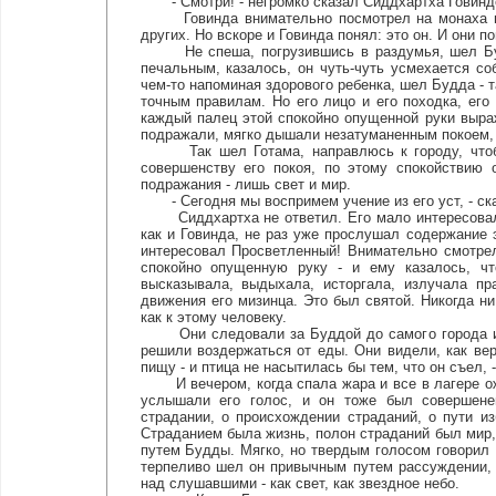
- Смотри! - негромко сказал Сиддхартха Говинде.
Говинда внимательно посмотрел на монаха в же
других. Но вскоре и Говинда понял: это он. И они п
Не спеша, погрузившись в раздумья, шел Будд
печальным, казалось, он чуть-чуть усмехается с
чем-то напоминая здорового ребенка, шел Будда - т
точным правилам. Но его лицо и его походка, его
каждый палец этой спокойно опущенной руки выра
подражали, мягко дышали незатуманенным покоем,
Так шел Готама, направлюсь к городу, чтобы 
совершенству его покоя, по этому спокойствию 
подражания - лишь свет и мир.
- Сегодня мы воспримем учение из его уст, - ска
Сиддхартха не ответил. Его мало интересовало у
как и Говинда, не раз уже прослушал содержание э
интересовал Просветленный! Внимательно смотрел о
спокойно опущенную руку - и ему казалось, ч
высказывала, выдыхала, исторгала, излучала пр
движения его мизинца. Это был святой. Никогда ни
как к этому человеку.
Они следовали за Буддой до самого города и по
решили воздержаться от еды. Они видели, как вер
пищу - и птица не насытилась бы тем, что он съел, 
И вечером, когда спала жара и все в лагере ож
услышали его голос, и он тоже был совершенен
страдании, о происхождении страданий, о пути из
Страданием была жизнь, полон страданий был мир, н
путем Будды. Мягко, но твердым голосом говорил
терпеливо шел он привычным путем рассуждении, п
над слушавшими - как свет, как звездное небо.