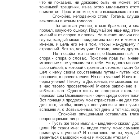
что ни показано, ни доказано быть не может: эт
тоненькой трещинки, из-за этого маленького от
снимается. Прости же мне, что я высказываю это в
Спокойно, неподвижно стоял Готама, слушая е
вежливым и ясным голосом:
- Ты слышал учение, о сын брахмана, и хвала 
пробел, какую-то ошибку. Подумай же еще над эти
мнений и от споров о словах. На мнения нельзя оп
глупы, каждый может придерживаться их и может и
мнение, и цель его не в том, чтобы жаждущему п
страданий. Вот то, чему учит Готама, ничему другом
- Не гневайся же на меня, о Возвышенный, - ска
спора - спора о словах. Поистине прав ты: мнен
мгновение я не усомнился в тебе. Ни одного мгнове
высочайшей, к которой стремятся столько тысяч б
шел к нему своим собственным путем - путем иска
познании, в просветлении. Но не в учении! И никто
через учение! Никому, о Достойный, не сможешь ты 
в час твоего просветления! Многое заключено в
избегать зла. Одного лишь не содержит столь яс
пережил сам Возвышенный - один среди сотен тысяч.
Вот почему я продолжу мои странствия - не для того
для того, чтобы, покинув все учения и всех учи
вспомню я, о Возвышенный, тот день и тот час, когд
Спокойно опущенными оставались глаза Бу
непроницаемое лицо.
- Пусть же твои мысли, - медленно сказал досто
цели! Но скажи мне: ты видел толпу моих самано
примкнуть к учению? И полагаешь ли ты, чуждый
вернуться к мирской жизни и мирским утехам?