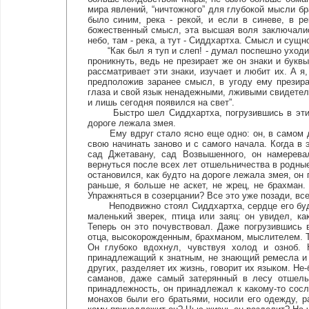
мира явлений, “ничтожного” для глубокой мысли бр
было синим, река - рекой, и если в синеве, в р
божественный смысл, эта высшая воля заключались
небо, там - река, а тут - Сиддхартха. Смысл и сущн
“Как был я туп и слеп! - думал поспешно уходивши
проникнуть, ведь не презирает же он знаки и букв
рассматривает эти знаки, изучает и любит их. А я
предположив заранее смысл, в угоду ему презир
глаза и свой язык ненадежными, лживыми свидетеля
и лишь сегодня появился на свет”.
Быстро шел Сиддхартха, погрузившись в эти мыс
дороге лежала змея.
Ему вдруг стало ясно еще одно: он, в самом де
свою начинать заново и с самого начала. Когда в 
сад Джетавану, сад Возвышенного, он намерев
вернуться после всех лет отшельничества в родные 
остановился, как будто на дороге лежала змея, он 
раньше, я больше не аскет, не жрец, не брахман
Упражняться в созерцании? Все это уже позади, все
Неподвижно стоял Сиддхартха, сердце его будто 
маленький зверек, птица или заяц: он увидел, к
Теперь он это почувствовал. Даже погрузившись 
отца, высокорожденным, брахманом, мыслителем. Т
Он глубоко вдохнул, чувствуя холод и озноб. 
принадлежащий к знатным, не знающий ремесла и
других, разделяет их жизнь, говорит их языком. Не
саманов, даже самый затерянный в лесу отшельн
принадлежность, он принадлежал к какому-то сосл
монахов были его братьями, носили его одежду, ра