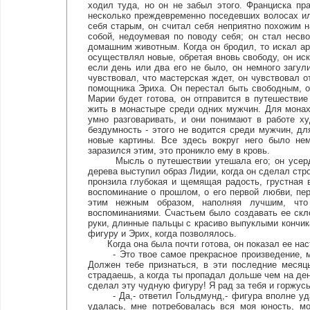
ходил туда, но он не забыл этого. Франциска пр
несколько преждевременно поседевших волосах или
себя старым, он считал себя неприятно похожим 
собой, недоумевая по поводу себя; он стал нес
домашним животным. Когда он бродил, то искал ар
осуществлял новые, обретая вновь свободу, он иск
если день или два его не было, он немного загул
чувствовал, что мастерская ждет, он чувствовал о
помощника Эриха. Он перестал быть свободным, о
Марии будет готова, он отправится в путешествие
жить в монастыре среди одних мужчин. Для монах
умно разговаривать, и они понимают в работе ху
бездумность - этого не водится среди мужчин, дл
новые картины. Все здесь вокруг него было не
заразился этим, это проникло ему в кровь.
Мысль о путешествии утешала его; он усердно 
дерева выступил образ Лидии, когда он сделал стр
пронзила глубокая и щемящая радость, грустная 
воспоминание о прошлом, о его первой любви, пер
этим нежным образом, наполняя лучшим, чт
воспоминаниями. Счастьем было создавать ее скл
руки, длинные пальцы с красиво выпуклыми кончи
фигуру и Эрих, когда позволялось.
Когда она была почти готова, он показал ее нас
- Это твое самое прекрасное произведение, мил
Должен тебе признаться, в эти последние месяц
страдаешь, а когда ты пропадал дольше чем на день
сделал эту чудную фигуру! Я рад за тебя и горжусь
- Да,- ответил Гольдмунд,- фигура вполне удал
удалась, мне потребовалась вся моя юность, мо