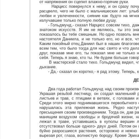
от напряжения он сцепил влажно-горячие руки.
Нарцисс повернулся к нему, и он сразу почувст
расцвело, чего не было с мальчишеских лет: улыб
любви и увлеченности, сияние как будто на мгно
излучавшее только полную любви душу.
- Гольдмунд,- сказал Нарцисс совсем тихо, даже 
знатоком искусств. Я им не являюсь, ты это зна
показалось бы тебе смешным. Но одно позволь мне 
настоятеля Даниила, и не только его, но и все, ч
Каким покойный отец Даниил был в наших благогове
всем тем, что было тогда для нас свято и что дел
друг, показав мне его, ты показал мне не только
себя. Теперь я знаю, кто ты. Не будем больше говор
В мастерской стало тихо. Гольдмунд видел, что
дыхание.
- Да,- сказал он коротко,- я рад этому. Теперь, к
ДЕ
Два года работал Гольдмунд над своим произведе
Украшая резьбой лестницу, он создал маленький 
листьев и трав, с птицами в ветвях, с головами
Среди этого мирно поднимавшегося первобытного 
нарушалась эта прилежная жизнь. Редко наступ
пресыщения своим произведением. Тогда он, дав ра
манящим воздухом свободы и бродячей жизни, на
лежал в траве, уставившись в куполы вершин л
отсутствовал больше одного- двух дней. Потом он
буйно разросшиеся растения, осторожно и нежно
вырезая рот, глаза, волнистую бороду. Кроме Эрих