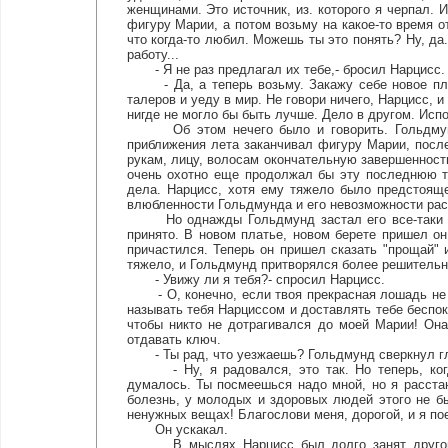
женщинами. Это источник, из. которого я черпал. 
фигуру Марии, а потом возьму на какое-то время от
что когда-то любил. Можешь ты это понять? Ну, да.
работу...
- Я не раз предлагал их тебе,- бросил Нарцисс.
- Да, а теперь возьму. Закажу себе новое плать
талеров и уеду в мир. Не говори ничего, Нарцисс, и
нигде не могло бы быть лучше. Дело в другом. Ис
Об этом нечего было и говорить. Гольдмунд з
приближения лета заканчивал фигуру Марии, посл
рукам, лицу, волосам окончательную завершенность.
очень охотно еще продолжал бы эту последнюю т
дела. Нарцисс, хотя ему тяжело было предстоящ
влюбленности Гольдмунда и его невозможности рас
Но однажды Гольдмунд застал его все-таки вр
принято. В новом платье, новом берете пришел он
причастился. Теперь он пришел сказать "прощай"
тяжело, и Гольдмунд притворялся более решительны
- Увижу ли я тебя?- спросил Нарцисс.
- О, конечно, если твоя прекрасная лошадь не 
называть тебя Нарциссом и доставлять тебе беспок
чтобы никто не дотрагивался до моей Марии! Она
отдавать ключ.
- Ты рад, что уезжаешь? Гольдмунд сверкнул г
- Ну, я радовался, это так. Но теперь, когда
думалось. Ты посмеешься надо мной, но я расстаю
болезнь, у молодых и здоровых людей этого не бы
ненужных вещах! Благослови меня, дорогой, и я по
Он ускакал.
В мыслях Нарцисс был долго занят другом, о