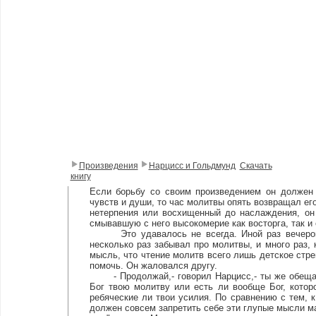
Произведения
Нарцисс и Гольдмунд
Скачать
книгу
Если борьбу со своим произведением он должен 
чувств и души, то час молитвы опять возвращал его
нетерпения или восхищенный до наслаждения, он
смывавшую с него высокомерие как восторга, так и 
Это удавалось не всегда. Иной раз вечером п
несколько раз забывал про молитвы, и много раз,
мысль, что чтение молитв всего лишь детское стре
помочь. Он жаловался другу.
- Продолжай,- говорил Нарцисс,- ты же обещал 
Бог твою молитву или есть ли вообще Бог, котор
ребяческие ли твои усилия. По сравнению с тем, 
должен совсем запретить себе эти глупые мысли ма