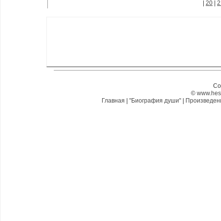
|
20
|
2
Co
©
www.hes
Главная
|
"Биография души"
|
Произведе