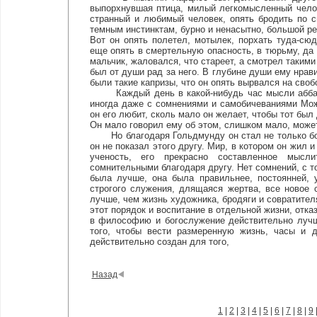
выпорхнувшая птица, милый легкомысленный чело
странный и любимый человек, опять бродить по 
темным инстинктам, бурно и ненасытно, большой ре
Вот он опять полетел, мотылек, порхать туда-сюд
еще опять в смертельную опасность, в тюрьму, да 
мальчик, жаловался, что стареет, а смотрел такими
был от души рад за него. В глубине души ему нрави
были такие капризы, что он опять вырвался на своб
Каждый день в какой-нибудь час мысли аббата 
иногда даже с сомнениями и самобичеваниями Мож
он его любит, сколь мало он желает, чтобы тот был
Он мало говорил ему об этом, слишком мало, может 
Но благодаря Гольдмунду он стал не только богач
он не показал этого другу. Мир, в котором он жил и
ученость, его прекрасно составленное мысли
сомнительными благодаря другу. Нет сомнений, с т
была лучше, она была правильнее, постоянней, 
строгого служения, длящаяся жертва, все новое 
лучше, чем жизнь художника, бродяги и совратителя
этот порядок и воспитание в отдельной жизни, отказ
в философию и богослужение действительно лучш
того, чтобы вести размеренную жизнь, часы и 
действительно создан для того,
Назад
1
|
2
|
3
|
4
|
5
|
6
|
7
|
8
|
9