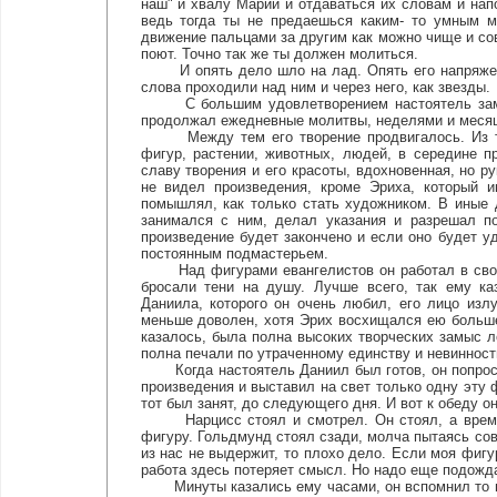
наш" и хвалу Марии и отдаваться их словам и нап
ведь тогда ты не предаешься каким- то умным 
движение пальцами за другим как можно чище и сов
поют. Точно так же ты должен молиться.
И опять дело шло на лад. Опять его напряженно
слова проходили над ним и через него, как звезды.
С большим удовлетворением настоятель замети
продолжал ежедневные молитвы, неделями и меся
Между тем его творение продвигалось. Из тол
фигур, растении, животных, людей, в середине п
славу творения и его красоты, вдохновенная, но р
не видел произведения, кроме Эриха, который 
помышлял, как только стать художником. В иные 
занимался с ним, делал указания и разрешал по
произведение будет закончено и если оно будет у
постоянным подмастерьем.
Над фигурами евангелистов он работал в свои л
бросали тени на душу. Лучше всего, так ему ка
Даниила, которого он очень любил, его лицо изл
меньше доволен, хотя Эрих восхищался ею больше 
казалось, была полна высоких творческих замыс л
полна печали по утраченному единству и невинност
Когда настоятель Даниил был готов, он попроси
произведения и выставил на свет только одну эту 
тот был занят, до следующего дня. И вот к обеду о
Нарцисс стоял и смотрел. Он стоял, а время 
фигуру. Гольдмунд стоял сзади, молча пытаясь совл
из нас не выдержит, то плохо дело. Если моя фигу
работа здесь потеряет смысл. Но надо еще подожда
Минуты казались ему часами, он вспомнил то вре