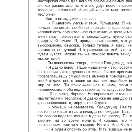
мастерская стала для него со временем самым л
он, как расцветало то, что его друг носил в сво
творение, небольшой, бьющий ключом мир: возмож
теологией.
Как-то он задумчиво сказал:
- Я многому учусь у тебя, Гольдмунд. Я начина
нельзя принимать особенно всерьез по сравнени
человек есть сомнительное смешение из духа и мат
тянет вниз, приковывая к преходящему, нужно стр
придать ей смысл. Я, правда, притворялся, что у
высокомерно, свысока. Только теперь я вижу, к
возможно, не лучший. Это, разумеется, мой путь; я
путем чувств, можно так же глубоко понять тайну
мыслителей.
- Ты понимаешь теперь,- сказал Гольдмунд,- что 
- Я давно понял. Наше мышление - это постоянно
построения чисто духовного мира. Ты же приним
провозглашаешь смысл мира именно в преходящем. 
твоей отдаче оно становится высшим, подобием в
мир от него. Ты приближаешься к нему, любя е
человеческих и оба недостаточны, но искусство бол
- Я не знаю, Нарцисс. Но справиться с жизнью, 
мыслителям и теологам. Я давно уже не завидую тв
уравновешенности, миру в твоей душе.
- Можешь не завидовать, Гольдмунд. Нет такого
постоянно живет в нас и никогда не покидает. Есть
эта борьба ведется изо дня в день по-новому. Ты 
занятий, ни во время молитв. И хорошо, что 
настроениям, считая это миром. Но это - борьба, эт
- Не будем спорить об этом. И ты видишь не все,