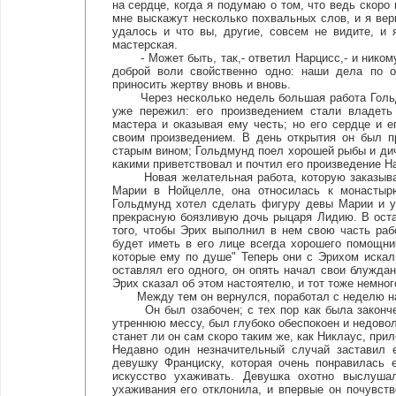
на сердце, когда я подумаю о том, что ведь скоро
мне выскажут несколько похвальных слов, и я вер
удалось и что вы, другие, совсем не видите, и
мастерская.
- Может быть, так,- ответил Нарцисс,- и никому 
доброй воли свойственно одно: наши дела по 
приносить жертву вновь и вновь.
Через несколько недель большая работа Гольдму
уже пережил: его произведением стали владеть 
мастера и оказывая ему честь; но его сердце и е
своим произведением. В день открытия он был п
старым вином; Гольдмунд поел хорошей рыбы и дичи
какими приветствовал и почтил его произведение Н
Новая желательная работа, которую заказывал 
Марии в Нойцелле, она относилась к монастыр
Гольдмунд хотел сделать фигуру девы Марии и у
прекрасную боязливую дочь рыцаря Лидию. В оста
того, чтобы Эрих выполнил в нем свою часть раб
будет иметь в его лице всегда хорошего помощни
которые ему по душе" Теперь они с Эрихом искал
оставлял его одного, он опять начал свои блуждани
Эрих сказал об этом настоятелю, и тот тоже немного
Между тем он вернулся, поработал с неделю над
Он был озабочен; с тех пор как была закончена
утреннюю мессу, был глубоко обеспокоен и недовол
станет ли он сам скоро таким же, как Никлаус, пр
Недавно один незначительный случай заставил 
девушку Франциску, которая очень понравилась 
искусство ухаживать. Девушка охотно выслушал
ухаживания его отклонила, и впервые он почувст