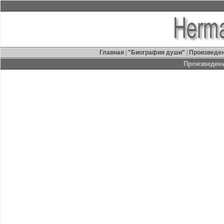
Главная
|
"Биография души"
|
Произведе
Произведен