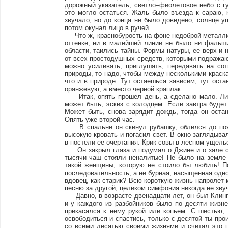
дорожный указатель, светло–фиолетовое небо с г
это могло остаться. Жаль было въезда к сараю, 
звучало; но до конца не было доведено, солнце у
потом окунал лицо в ручей.
Что ж, краснобурость на фоне недоброй металлич
оттенке, ни в малейшей линии не было ни фальши
области, таились тайны. Формы натуры, ее верх и 
от всех простодушных средств, которыми подражаю
можно усиливать, приглушать, передавать на со
природы, то надо, чтобы между несколькими краска
что и в природе. Тут остаешься зависим, тут ост
оранжевую, а вместо черной краплак.
Итак, опять прошел день, а сделано мало. Лист
может быть, эскиз с колодцем. Если завтра будет
Может быть, снова зарядит дождь, тогда он оста
Опять уже второй час.
В спальне он скинул рубашку, облился до пояса
высокую кровать и погасил свет. В окно заглядыв
в постели ее очертания. Крик совы в лесном ущелье,
Он закрыл глаза и подумал о Джине и о зале с 
тысячи чаш стояли неналитые! Не было на земле 
такой женщины, которую не стоило бы любить! П
последовательность, а не бурная, насыщенная одно
вдовец, как старик? Всю короткую жизнь напролет 
песню за другой, целиком симфония никогда не зву
Давно, в возрасте двенадцати лет, он был Клингз
и у каждого из разбойников было по десяти жизне
прикасался к нему рукой или копьем. С шестью,
освободиться и спастись, только с десятой ты прои
со всеми десятью своими жизнями и считал это 