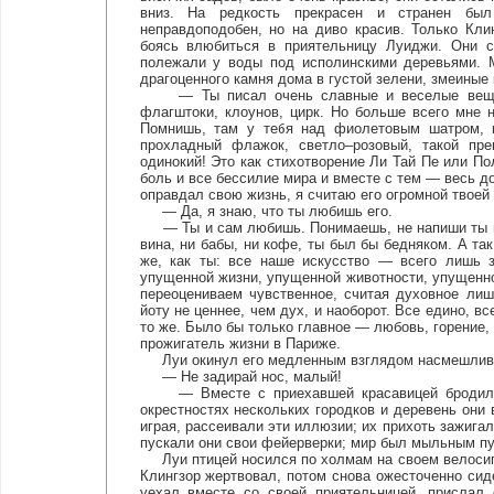
вниз. На редкость прекрасен и странен был 
неправдоподобен, но на диво красив. Только Кли
боясь влюбиться в приятельницу Луиджи. Они с
полежали у воды под исполинскими деревьями. М
драгоценного камня дома в густой зелени, змеиные
— Ты писал очень славные и веселые вещи, 
флагштоки, клоунов, цирк. Но больше всего мне н
Помнишь, там у тебя над фиолетовым шатром, в
прохладный флажок, светло–розовый, такой пре
одинокий! Это как стихотворение Ли Тай Пе или 
боль и все бессилие мира и вместе с тем — весь д
оправдал свою жизнь, я считаю его огромной твоей 
— Да, я знаю, что ты любишь его.
— Ты и сам любишь. Понимаешь, не напиши ты нес
вина, ни бабы, ни кофе, ты был бы бедняком. А так
же, как ты: все наше искусство — всего лишь з
упущенной жизни, упущенной животности, упущенно
переоцениваем чувственное, считая духовное лиш
йоту не ценнее, чем дух, и наоборот. Все едино, 
то же. Было бы только главное — любовь, горение,
прожигатель жизни в Париже.
Луи окинул его медленным взглядом насмешлив
— Не задирай нос, малый!
— Вместе с приехавшей красавицей бродили о
окрестностях нескольких городков и деревень они
играя, рассеивали эти иллюзии; их прихоть зажигал
пускали они свои фейерверки; мир был мыльным пу
Луи птицей носился по холмам на своем велосипе
Клингзор жертвовал, потом снова ожесточенно сиде
уехал вместе со своей приятельницей, прислал 