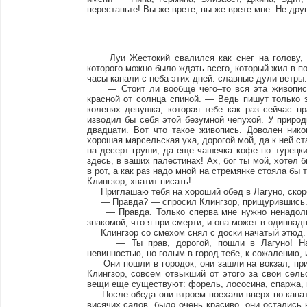
перестаньте! Вы же врете, вы же врете мне. Не дру
Луи Жестокий свалился как снег на голову, вдр
которого можно было ждать всего, который жил в 
часы капали с неба этих дней. славные дули ветры
— Стоит ли вообще чего–то вся эта живопись?
красной от солнца спиной. — Ведь пишут только 
коленях девушка, которая тебе как раз сейчас нр
изводил бы себя этой безумной чепухой. У приро
двадцати. Вот что такое живопись. Доволен ник
хорошая марсельская уха, дорогой мой, да к ней ст
на десерт груши, да еще чашечка кофе по–турецки
здесь, в ваших палестинах! Ах, бог ты мой, хотел 
в рот, а как раз надо мной на стремянке стояла бы
Клингзор, хватит писать!
Приглашаю тебя на хороший обед в Лагуно, скоро
— Правда? — спросил Клингзор, прищурившись
— Правда. Только сперва мне нужно ненадолго з
знакомой, что я при смерти, и она может в одиннад
Клингзор со смехом снял с доски начатый этюд.
— Ты прав, дорогой, пошли в Лагуно! Наде
невинностью, но голым в город тебе, к сожалению, 
Они пошли в городок, они зашли на вокзал, прие
Клингзор, совсем отвыкший от этого за свои сел
вещи еще существуют: форель, лососина, спаржа, 
После обеда они втроем поехали вверх по канатн
висячих садов, было очень красиво, они остались 