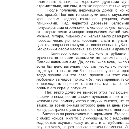
пламенные флаги, за короткими душными лун
стремительно, как сны, и также переполненные кар
После полуночи, вернувшись домой с ночной п
мастерской. Под ним головокружительно спускалис
крон, пальм, кедров, каштанов, церцисов, бук
глициниями. Над чернотой деревьев белесым
полузакрытыми огромными, с человеческую голову,
от которых легко и мощно поднимался густой ли
музыка, гитара, пианино ли, нельзя было разобрат
прорвав лесистую ночь коротким, злым и тупым 
царства надрывно грянула из сокровенных глубин.
бескрайним лесом часовня, зачарованная и древняя
Клингзор стоял на балконе в рубашке, оп
мрачноватогорячими глазами читал письмена звезд
Павлин напомнил ему. Да, опять была ночь, было 
если бы действительно поспать несколько ноче
отдохнуть, глаза стали бы снова послушны и терп
тогда прошло бы это лето, прошел бы этот су
любовных взглядов, погасли бы, неувиденные, тыс
к прохладным перилам, от этого на миг стало легч
огонь в его сердце потухнет.
Нет, никто долго не вынесет этой пылающей жи
своими огнями, всеми своими вулканами, никто н
каждую ночь помногу часов в жгучих мыслях, не–с
замок, за всеми окнами которого день за днем гре
концу, растрачено уже много сил, сожжено много св
Внезапно он рассмеялся и выпрямился. Его осенило
с обоих концов, жил то с ликующим, то с надрывн
жадностью осушить чашу до дна и с глубоким, за
осушал чашу, не раз полыхал ярким пламенем. Ино