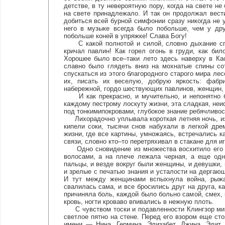
детстве, в ту невероятную пору, когда на свете не
на свете принадлежало. И так он продолжал вест
добиться всей бурной симфонии сразу никогда не у
него в музыке всегда было побольше, чем у дру
побольше коней в упряжке! Слава Богу!
С какой полнотой и силой, словно дыхание спя
кричал павлин! Как горел огонь в груди, как бил
Хорошее было все–таки лето здесь наверху в Кас
славно было глядеть вниз на мохнатые спины со
спускаться из этого благородного старого мира лес
их, писать их веселую, добрую яркость: фабр
набережной, гордо шествующих павлинов, женщин,
И как прекрасно, и мучительно, и непонятно бы
каждому пестрому лоскуту жизни, эта сладкая, неи
под тонкимипокровами, глубокое знание ребячливост
Лихорадочно уплывала короткая летняя ночь, из
кипели соки, тысячи снов набухали в легкой дре
жизни, где все картины, умножаясь, встречались 
связи, словно кто–то перетряхивал в стакане для и
Одно сновидение из множества восхитило его и 
волосами, а на плече лежала черная, а еще одн
пальцы, и везде вокруг были женщины, и девушки, 
и зрелые с печатью знания и усталости на дергающ
И тут между женщинами вспыхнула война, рыжа
свалилась сама, и все бросились друг на друга, к
причиняла боль, каждой было больно самой, смех, 
кровь, ногти кроваво впивались в нежную плоть.
С чувством тоски и подавленности Клингзор мину
светлое пятно на стене. Перед его взором еще ст
имени — Нина, Гермина, Элизабет, Джина, Эдит,