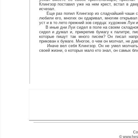
Клингзор поставил уже на нем крест, встал в дв
исчезал.
Еще раз попил Клингзор из сладчайшей чаши сво
любили его, многих он одаривал, многим открывал
уст и в то лето прежний зов сердца: художник Луи и
В иные дни Луи сидел в поле на своем складном с
сидел и думал и, прикрепив бумагу к палитре, п
которые пишут так много писем? Он писал напр
прикован к бумаге. Многое, о чем он молчал, не дав
Иначе вел себя Клингзор. Он не умел молчать. О
своей жизни, о которых мало кто знал, он самых бл
Co
©
www.hes