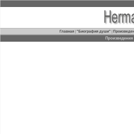
Главная
|
"Биография души"
|
Произведе
Произведения