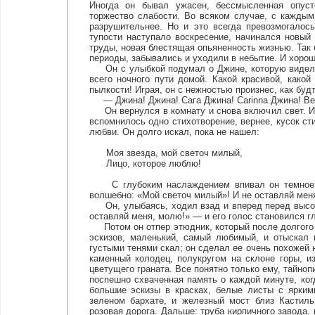
Иногда он бывал ужасен, бессмысленная опусто
торжество слабости. Во всяком случае, с каждым
разрушительнее. Но и это всегда превозмогалос
тупости наступало воскресение, начинался новый
труды, новая блестящая опьяненность жизнью. Так
периоды, забывались и уходили в небытие. И хорош
Он с улыбкой подумал о Джине, которую видел с
всего ночного пути домой. Какой красивой, како
пылкости! Играя, он с нежностью произнес, как будт
— Джина! Джина! Сага Джина! Carinna Джина! Bel
Он вернулся в комнату и снова включил свет. Из
вспомнилось одно стихотворение, вернее, кусок с
любви. Он долго искал, пока не нашел:
Моя звезда, мой светоч милый,
Лицо, которое люблю!
С глубоким наслаждением впивал он темное вин
волшебно: «Мой светоч милый»! И не оставляй мен
Он, улыбаясь, ходил взад и вперед перед высоки
оставляй меня, молю!» — и его голос становился г
Потом он отпер этюдник, который после долгого р
эскизов, маленький, самый любимый, и отыскал 
густыми тенями скал; он сделал ее очень похожей н
каменный колодец, полукругом на склоне горы, и
цветущего граната. Все понятно только ему, тайноп
поспешно схваченная память о каждой минуте, ког
большие эскизы в красках, белые листы с ярким
зеленом бархате, и железный мост близ Кастиль
розовая дорога. Дальше: труба кирпичного завода,