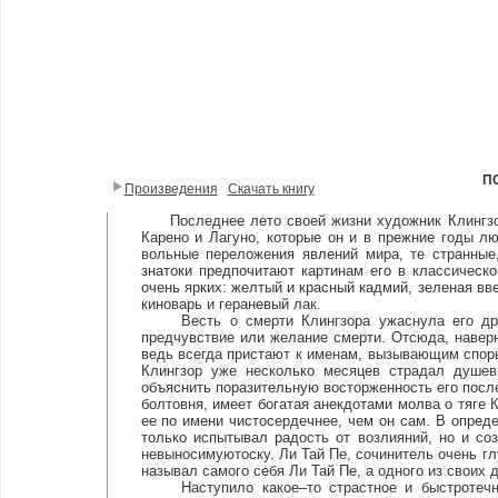
П
Произведения
Скачать книгу
Последнее лето своей жизни художник Клингзор,
Карено и Лагуно, которые он и в прежние годы л
вольные переложения явлений мира, те странные
знатоки предпочитают картинам его в классическо
очень ярких: желтый и красный кадмий, зеленая вв
киноварь и гераневый лак.
Весть о смерти Клингзора ужаснула его друз
предчувствие или желание смерти. Отсюда, наверн
ведь всегда пристают к именам, вызывающим споры
Клингзор уже несколько месяцев страдал душев
объяснить поразительную восторженность его посл
болтовня, имеет богатая анекдотами молва о тяге К
ее по имени чистосердечнее, чем он сам. В опред
только испытывал радость от возлияний, но и со
невыносимуютоску. Ли Тай Пе, сочинитель очень гл
называл самого себя Ли Тай Пе, а одного из своих 
Наступило какое–то страстное и быстротечное