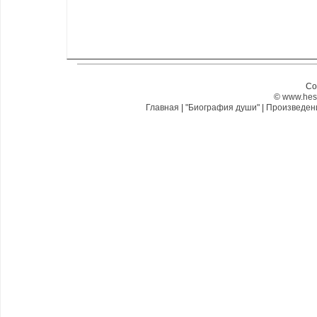
Co
©
www.hes
Главная
|
"Биография души"
|
Произведе