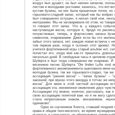
воздух был душист, он был напоен запахом, полн
листом и молодыми ростками, казалось, что вот-в
кустам бузины, на них были крошечные почки, но 
горьковато-сладкий запах, который как бы вобрал
был совершенно оглушен, я нюхал свой нож, нюхал
неотразимо. Мы не заговаривали об этом, но товар
то говорил этот запах. Что ж, у каждого событ
наступающая весна, которую я, бродя по раскис
почувствовал, теперь, в фортиссимо запаха буз
символом, очарованием. Даже если бы это маленьк
забыл этого запаха; нет, каждая новая встреча с н
том первом разе, когда я осознал этот аромат. Н
учителя фортепианной игры старый альбом нот, си
полистал его, когда мне как-то пришлось доволь
несколько дней. В свободные часы я целиком отдав
Шуберта и был тогда совершенно им очарован. И 
весеннюю песню Шуберта "Die linden Lьfte sind 
фортепианного аккомпанемента ошеломили меня как к
молодая бузина, так же горьковато-сладко, так же
ассоциация "ранняя весна" -- "запах бузины" --
законной, при звуках этого аккорда я тотчас же не
весна". Для меня в этой частной ассоциации ес
ассоциация эта, неизменное оживление двух чувств
Ассоциацию эту можно, конечно, рассказать, как я
свою ассоциацию понятной вам. но я не могу сдела
стала непреложным знаком, механизмом, неук
одинаково".
Один из соучеников Кнехта, ставший позднее пе
нрава в общем тихо-веселого, во время музициров
пылкость и страстность он обнаруживал чрезвычай