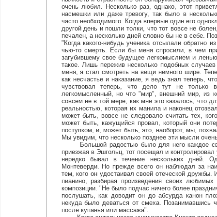
очень любил. Несколько раз, однако, этот прив
насмешки или даже тревогу, так было в несколь
часто необходимого. Когда впервые один его однокл
другой день и пошли толки, что тот вовсе не болен
печален, а несколько дней словно бы не в себе. По
"Когда какого-нибудь ученика отсылали обратно и
чью-то смерть. Если бы меня спросили, в чем при
загубившему свое будущее легкомыслием и ленью, 
такое. Лишь пережив несколько подобных случаев 
меня, я стал смотреть на вещи немного шире. Тепе
как несчастье и наказание, я ведь знал теперь, ч
чувствовал теперь, что дело тут не только 
легкомысленный, но что "мир", внешний мир, из ко
совсем не в той мере, как мне это казалось, что д
реальностью, которая их манила и наконец отозвал
может быть, вовсе не следовало считать тех, ког
может быть, кажущийся провал, который они поте
поступком, и, может быть, это, наоборот, мы, похв
Мы увидим, что несколько позднее эти мысли очень
Большой радостью было для него каждое свида
приезжая в Эшгольц, тот посещал и контролировал
нередко бывал в течение нескольких дней. О
Монтеверди. Но прежде всего он наблюдал за на
тем, кого он удостаивал своей отеческой дружбы. 
пианино, разбирая произведения своих любимых 
композиции. "Не было подчас ничего более празднич
послушать, как доводит он до абсурда канон пло
некуда было деваться от смеха. Позанимавшись ч
после купанья или массажа".