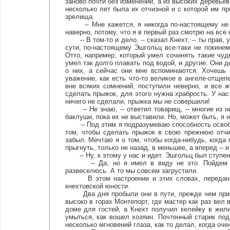
заново почти без изменений, а из высоких деревье
несколько лет была их отчизной и с которой им пр
зрелища.
-- Мне кажется, я никогда по-настоящему не вид
наверно, потому, что я в первый раз смотрю на все 
-- В том-то и дело, -- сказал Кнехт, -- ты прав, 
сути, по-настоящему Эшгольц все-таки не покинем
Отто, например, который умел сочинять такие чу
умел так долго плавать под водой, и другие. Они 
о них, а сейчас они мне вспоминаются. Хочешь 
уважение, как есть что-то великое в ангеле-отще
вне всяких сомнений, поступили неверно, и все ж
сделать прыжок, для этого нужна храбрость. У на
ничего не сделали, прыжка мы не совершили!
-- Не знаю, -- ответил товарищ, -- многие из ни
баклуши, пока их не выставили. Но, может быть, я
-- Под этим я подразумеваю способность освобод
том, чтобы сделать прыжок в свою прежнюю отчи
забыл. Мечтаю я о том, чтобы когда-нибудь, когда
прыгнуть, только не назад, в меньшее, а вперед -- 
-- Ну, к этому у нас и идет. Эшгольц был ступен
-- Да, но я имел в виду не это. Пойдем д
развеселюсь. А то мы совсем загрустили.
В этом настроении и этих словах, переданных
кнехтовской юности.
Два дня пробыли они в пути, прежде чем пришл
высоко в горах Монтепорт, где мастер как раз ве
доме для гостей, а Кнехт получил келейку в жил
умыться, как вошел хозяин. Почтенный старик под
несколько мгновений глаза, как то делал, когда оче