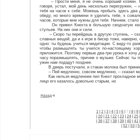
-- Прости меня, я не очень хороший хозяин. Ты 
говоря, устал, мой день несколько перегружен, -- 
тебя на часок к себе. Можешь пробыть здесь два 
обеду, но много времени я уделить тебе, к сожал
часов, которые мне нужны для тебя. Начнем, стало
Он привел Кнехта в большую сводчатую келью, 
стульев. На них они и сели.
-- Скоро ты перейдешь в другую ступень, -- сказ
славных вещей, да и к игре в бисер тоже, наверно,
одно: ты будешь учиться медитации. С виду-то разм
чтобы размышлять ты учился по-настоящему хоро
приложится. Поэтому первые два-три урока я хочу д
часу поразмышлять, причем о музыке. Сейчас ты п
ужин нам подадут позднее.
В дверь постучали, и стакан молока был прине
-- Пей медленно, совсем медленно, -- сказал маги
Как нельзя медленнее пил Кнехт прохладное моло
лицо его казалось довольно старым, но
Назад
1
|
2
|
3
|
4
|
5
|
6
|
7
|
8
|
9
|
20
|
21
|
22
|
23
|
24
|
25
|
36
|
37
|
38
|
39
|
40
|
41
|
52
|
53
|
5