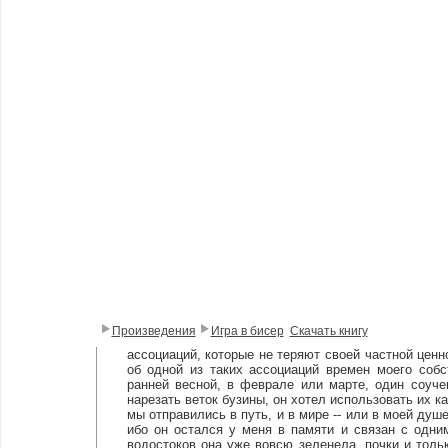
Произведения
Игра в бисер
Скачать книгу
ассоциаций, которые не теряют своей частной ценн
об одной из таких ассоциаций времен моего соб
ранней весной, в феврале или марте, один соуче
нарезать веток бузины, он хотел использовать их к
мы отправились в путь, и в мире -- или в моей душе
ибо он остался у меня в памяти и связан с одн
водостоков она уже вовсю зеленела, почки и толь