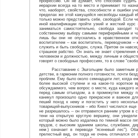
профессию. Он не думает, что способен судить 
иерархии всегда на то место и принимает то назн
что, наоборот, свойства, способности и ошибки у
пределах же этой кажущейся несвободы каждый el
только можно представить себе, свободой. Если ч
иной квалификации пройти узкий и жесткий курс с
заниматься самостоятельно, свобода заходит 
собственному выбору самыми периферийными и ча
лишь бы они не опускались в нравственном отн
воспитателем -- как воспитатель, переводчиком --
служить и быть свободен, служа. Притом он навсег
страшное рабство. Он знать не знает стремления 
человеком и должностью, между личным и обществе
говорят о свободных профессиях, то в слове "своб
Расставание с Эшгольцем было заметным рубе
детстве, в гармонии полного готовности, почти без
проблем. Ему было около семнадцати лет, когда е
более высокой ступени и на какое-то короткое 
обсуждаемого, чем вопрос о месте, куда каждого 
перед самым отъездом, а в промежутке между п
каникул произошло одно прекрасное и важное дл
пеший поход к нему и погостить у него несколь
товарищей-выпускников -- ибо Кнехт числился еще 
не разрешалось -- он отправился ранним утром в с
тени на открытую круглую вершину, они увидели
который можно было издалека по темной массе пят
прудов, с высоким зданием школы, службами, дер
нем
.) означает в переводе "ясеневый лес"). Об
прелестный вид, он тогда не очень отличался от