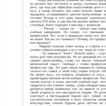
Когда эшгольцское ученичество Кнехта подходило
он должен был поступить в школу ступенью выше
речь, где еще раз обрисовал выпускникам цели и 
путь, в конце которого они сами получат право 
праздника, устраиваемого школой выпускникам, п
гостями. Всегда в этот день проходят тщательн
кантата XVII века, и сам мастер музыки прибыл пос
столовую, Кнехт подошел к мастеру с вопросом.
-- Ректор, -- сказал он, -- описал нам поряд
учебных заведениях. Он сказал, что тамошние 
профессиям. Это, если я правильно понял его, бо
не знаем. Как же это понимать? Почему эти профе
они заказаны?
Magister musicae отвел юношу в сторону и ост
улыбка собрала морщины у его глаз, когда он стал 
-- Ты зовешься "Кнехт" (Knecht
(нем.) --
слуга
полно для тебя волшебства. Но не принимай его с
говорят некасталийцы, слово это звучит, пожалу
иронический смысл. Свобода с этими профессия
профессию сам. Это дает некую видимость свободы
сколько его семья, и иной отец скорее откусит с
Но, может быть, это клевета; откажемся от этого 
одним-единственным актом выбора профессии. После
техник втиснут в очень жесткий учебный курс, ко
свидетельство и может теперь, снова обладая каж
делается рабом низменных сил, он зависит от усп
своей угодности или неугодности людям. Он долж
участвует в беспощадной борьбе каст, семей, п
состоятельным человеком и быть объектом ненав
впоследствии членом Ордена дело обстоит во в