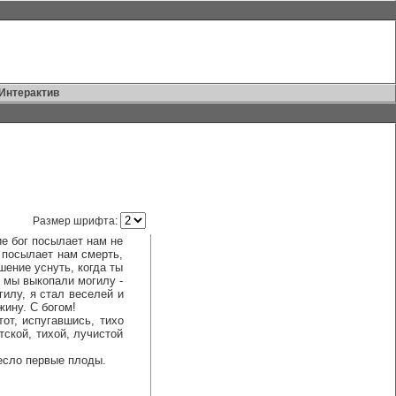
Интерактив
Размер шрифта:
ие бог посылает нам не
н посылает нам смерть,
шение уснуть, когда ты
о мы выкопали могилу -
гилу, я стал веселей и
жину. С богом!
т, испугавшись, тихо
тской, тихой, лучистой
есло первые плоды.