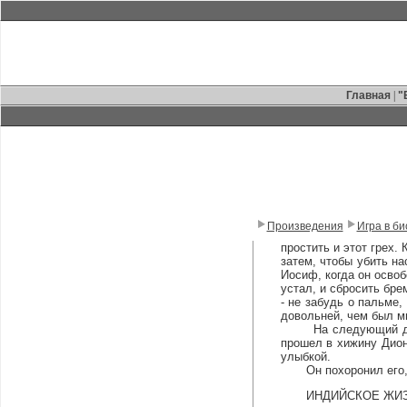
Главная
|
"
Произведения
Игра в би
простить и этот грех.
затем, чтобы убить на
Иосиф, когда он освоб
устал, и сбросить бре
- не забудь о пальме,
довольней, чем был мн
На следующий день Д
прошел в хижину Диона
улыбкой.
Он похоронил его, по
ИНДИЙСКОЕ ЖИЗ