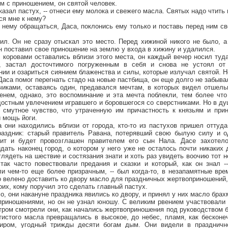
м с приношением, он святой человек.
зал пастух, -- отнеси ему молока и свежего масла. Святых надо чтить 
я мне к нему?
му обращаться, Даса, поклонись ему только и поставь перед ним св
Он не сразу отыскал это место. Перед хижиной никого не было, а 
н поставил свое приношение на землю у входа в хижину и удалился.
ровами оставались вблизи этого места, он каждый вечер носил туда
, застал досточтимого погруженным в себя и снова не устоял от 
и и озариться сиянием блаженства и силы, которые излучал святой. Но
Даса помог перегнать стадо на новые пастбища, он еще долго не забывал
чиками, оставаясь один, предавался мечтам, в которых видел отшель
енем, однако, это воспоминание и эта мечта поблекли, тем более чт
достным увлечением игравшего и боровшегося со сверстниками. Но в душ
о смутное чувство, что утраченную им причастность к князьям и при
 мощь йоги.
находились вблизи от города, кто-то из пастухов пришел оттуда 
раздник: старый правитель Равана, потерявший свою былую силу и о
нит и будет провозглашен правителем его сын Нала. Дасе захотел
идать наконец город, о котором у него уже не осталось почти никаких 
глядеть на шествие и состязания знати и хоть раз увидеть воочию тот 
так часто повествовали предания и сказки и который, как он знал -
ли чем-то еще более призрачным, -- был когда-то, в незапамятные вре
 велено доставить ко двору масло для праздничных жертвоприношений, и
оих, кому поручил это сделать главный пастух.
ни накануне праздника явились ко двору, и принял у них масло брах
риношениями, но он не узнал юношу. С великим рвением участвовали 
утром смотрели они, как начались жертвоприношения под руководством 
истого масла превращались в высокое, до небес, пламя, как бескон
жиром, угодный трижды десяти богам дым. Они видели в праздничн