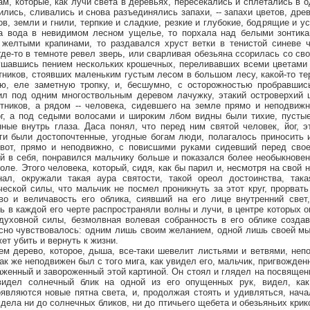
ам, которые, как лучи света в деревьях, пересекались и сплетались в 
лись, сливались и снова разъединялись запахи, -- запахи цветов, дре
ов, земли и гнили, терпкие и сладкие, резкие и глубокие, бодрящие и 
а вода в невидимом лесном ущелье, то порхала над белыми зонтика
 желтыми крапинами, то раздавался хруст ветки в тенистой синеве 
где-то в темноте ревел зверь, или сварливая обезьяна ссорилась со с
ушавшись пением нескольких крошечных, переливавших всеми цветами 
тников, стоявших маленьким густым лесом в большом лесу, какой-то те
ую, еле заметную тропку, и, бесшумно, с осторожностью пробравшис
жил под одним многоствольным деревом лачужку, этакий островерхий 
тников, а рядом -- человека, сидевшего на земле прямо и неподвижн
г, а под седыми волосами и широким лбом видны были тихие, пустые
ные внутрь глаза. Даса понял, что перед ним святой человек, йог, э
оги были достопочтенные, угодные богам люди, полагалось приносить 
 вот, прямо и неподвижно, с повисшими руками сидевший перед свое
й в себя, понравился мальчику больше и показался более необыкнове
толе. Этого человека, который, сидя, как бы парил и, несмотря на свой 
нал, окружали такая аура святости, такой ореол достоинства, така
ческой силы, что мальчик не посмел проникнуть за этот круг, прорвать
во и величавость его облика, сиявший на его лице внутренний свет
ь в каждой его черте распространяли волны и лучи, в центре которых о
духовной силы, безмолвная волевая собранность в его облике создав
ясно чувствовалось: одним лишь своим желанием, одной лишь своей м
ет убить и вернуть к жизни.
рево, которое, дыша, все-таки шевелит листьями и ветвями, непо
 так же неподвижен был с того мига, как увидел его, мальчик, пригвожден
раженный и завороженный этой картиной. Он стоял и глядел на посвящен
видел солнечный блик на одной из его опущенных рук, видел, ка
являются новые пятна света, и, продолжая стоять и удивляться, нача
 дела ни до солнечных бликов, ни до птичьего щебета и обезьяньих крико