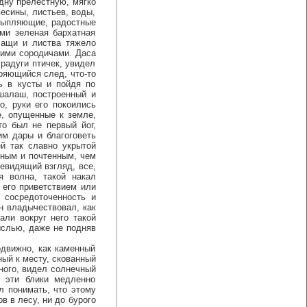
одну прелестную, мягко
весины, листьев, воды,
усыпляющие, радостные
ми зеленая бархатная
чащи и листва тяжело
воими сородичами. Даса
радуги птичек, увидел
ряющийся след, что-то
ь в кусты и пойдя по
шалаш, построенный и
о, руки его покоились
, опущенные к земле,
то был не первый йог,
им дары и благоговеть
й так славно укрытой
нным и почтенным, чем
невидящий взгляд, все,
я волна, такой накал
 его приветствием или
, сосредоточенность и
н владычествовал, как
али вокруг него такой
ыслью, даже не подняв
движно, как каменный
ный к месту, скованный
ного, видел солнечный
к эти блики медленно
л понимать, что этому
в в лесу, ни до бурого