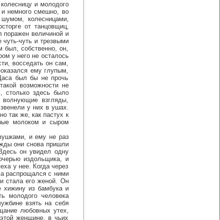
колесницу и молодого
и немного смешно, во
 шумом, колесницами,
сторге от танцовщиц,
ыл поражен величиной и
е чуть-чуть и трезвыми
 был, собственно, он,
ром у него не осталось
ти, восседать он сам,
показался ему глупым,
Даса был бы не прочь
такой возможности не
, столько здесь было
 волнующие взгляды,
звенели у них в ушах.
о так же, как пастух к
нные молоком и сыром
ушками, и ему не раз
ажды они снова пришли
Здесь он увидел одну
очерью издольщика, и
еха у нее. Когда через
, а распрощался с ними
и стала его женой. Он
е хижину из бамбука и
ть молодого человека
чужбине взять на себя
ещание любовных утех,
 этой женщине, в чьих