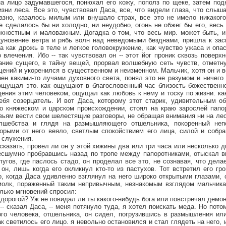
а лицо задумавшегося, понюхал его кожу, пополз по щеке, затем под
зни леса. Все это, чувствовал Даса, все, что видели глаза, что слыш
азно, казалось милым или внушало страх, все это не имело никаког
е сделалось бы ни холодно, ни неудобно, огонь не обжег бы его, вес
рхностным и маловажным. Догадка о том, что весь мир. может быть, и
дуновение ветра и рябь волн над неведомыми безднами, пришла к за
 а как дрожь в теле и легкое головокружение, как чувство ужаса и опа
 влечения. Ибо -- так чувствовал он -- этот йог проник сквозь поверх
ание сущего, в тайну вещей, прорвал волшебную сеть чувств, отметну
щений и укоренился в существенном и неизменном. Мальчик, хотя он и в
ен какими-то лучами духовного света, понял это не разумом и ничего 
ощущал это. как ощущают в благословенный час близость божественн
щения этим человеком, ощущал как любовь к нему и тоску по жизни. ка
ебя созерцатель. И вот Даса, которому этот старик, удивительным о
о княжеском и царском происхождении, стоял на краю зарослей папо
вьям вести свои шелестящие разговоры, не обращая внимания ни на лес
олшебства и глядя на размышляющего отшельника, покоренный неп
орыми от него веяло, светлым спокойствием его лица, силой и собра
 служения.
ать, провел ли он у этой хижины два или три часа или несколько д
бесшумно пробравшись назад по тропе между папоротниками, отыскал 
лугов, где паслось стадо, он проделал все это, не сознавая, что дела
он, лишь когда его окликнул кто-то из пастухов. Тот встретил его гр
но, когда Даса удивленно взглянул на него широко открытыми глазами, 
умолк, пораженный таким непривычным, незнакомым взглядом мальчика
лько мгновений спросил:
орогой? Уж не повидал ли ты какого-нибудь бога или повстречал демо
сказал Даса, -- меня потянуло туда, я хотел поискать меда. Но потом
го человека, отшельника, он сидел, погрузившись в размышления или
ак светилось его лицо. я невольно остановился и стал глядеть на него, 