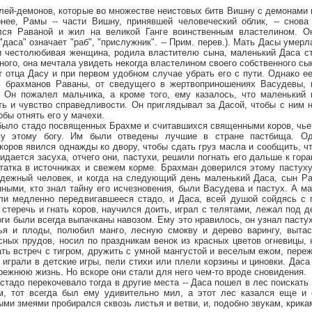
-демонов, которые во множестве неистовых битв Вишну с демонами п
нее, Рамы -- части Вишну, принявшей человеческий облик, -- снова
лся Раваной и жил на великой Ганге воинственным властелином. 
"даса" означает "раб", "прислужник". -- Прим. перев.). Мать Дасы умерла
и честолюбивая женщина, родила властителю сына, маленький Даса ст
ного, она мечтала увидеть некогда властелином своего собственного сы
т отца Дасу и при первом удобном случае убрать его с пути. Однако ее
х брахманов Раваны, от сведущего в жертвоприношениях Васудевы, 
. Он пожалел мальчика, а кроме того, ему казалось, что маленький 
ть и чувство справедливости. Он приглядывал за Дасой, чтобы с ним н
бы отнять его у мачехи.
 стадо посвященных Брахме и считавшихся священными коров, чье 
ву этому богу. Им были отведены лучшие в стране пастбища. Од
оров явился однажды ко двору, чтобы сдать груз масла и сообщить, что
идается засуха, отчего они, пастухи, решили погнать его дальше к гора
татка в источниках и свежем корме. Брахман доверился этому пастуху,
дежный человек, и когда на следующий день маленький Даса, сын Ра
нными, кто знал тайну его исчезновения, были Васудева и пастух. А ма
ли медленно передвигавшееся стадо, и Даса, всей душой сойдясь с п
стеречь и гнать коров, научился доить, играл с телятами, лежал под 
оги были всегда выпачканы навозом. Ему это нравилось, он узнал пастух
вья и плоды, полюбил манго, лесную смокву и дерево варингу, вытас
сных прудов, носил по праздникам венок из красных цветов огневицы, 
гать встреч с тигром, дружить с умной мангустой и веселым ежом, пере
 играли в детские игры, пели стихи или плели корзины и циновки. Даса
режнюю жизнь. Но вскоре они стали для него чем-то вроде сновидения.
до перекочевало тогда в другие места -- Даса пошел в лес поискать м
м, тот всегда был ему удивительно мил, а этот лес казался еще и 
ми змеями пробирался сквозь листья и ветви, и, подобно звукам, крика