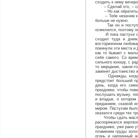
сходить к нему вечеро
-- Сделай это, -- ска
-- Но как обратитьс
-- Тебе незачем к не
больше не нужно.
Так он и поступил. 
осмелился, поэтому о
И пока пастухи с ко
сходил туда и днем
восторженном любовани
покинули эти места и 
как то бывает с маль
себя самого. Со врем
сильного юношу, с ра
то мерцание, какое-т
заменят достоинство и
Однажды, когда они 
предстоит большой п
день, когда его сме
празднике, чтобы пов
послушать музыку, по
и владык, о котором 
преданием, сказкой и
миром. Пастухам было
оказался среди тех тр
Чтобы сдать масло, о
распоряжался жертвоп
празднике, уже рано 
пламенем груды золот
огонь и напоенный 