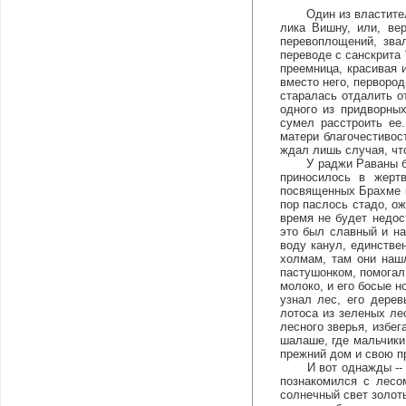
Один из властителей
лика Вишну, или, вер
перевоплощений, зва
переводе с санскрита 
преемница, красивая 
вместо него, первород
старалась отдалить о
одного из придворны
сумел расстроить ее
матери благочестивос
ждал лишь случая, что
У раджи Раваны было
приносилось в жерт
посвященных Брахме к
пор паслось стадо, ож
время не будет недос
это был славный и на
воду канул, единстве
холмам, там они наш
пастушонком, помогал 
молоко, и его босые н
узнал лес, его дере
лотоса из зеленых ле
лесного зверья, избе
шалаше, где мальчики
прежний дом и свою п
И вот однажды -- ста
познакомился с лесо
солнечный свет золоты