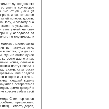
али от луноподобного
 вступил в круговорот
Он был отцом Дасы (В
 рано, и как только ее
ал ей поперек дороги;
на Налу, и поэтому она
 затея не укрылась от
и этот умный человек
принц унаследовал от
ичего не случилось, и
молоко и масло часто
ин из пастухов этих
 в местах, где до сих
м, где и в самое сухое
 которого давно знал,
ваны, исчез, словно в
льчика пастух повел к
астухами, стал расти
деревьями, пил сладкое
ов и коров и их жизнь,
кивал сладкий корень
научился остерегаться
жидать время дождей в
 не совсем забыл свой
еда. С тех пор как он
особенно прекрасным:
м птиц, шелесту дерев,