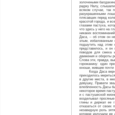
золочеными балдахин
раджу Налу, слышали
всяком случае, так 
разукрашенными лоша
плясавших перед колес
красотой города, и вс
глазами пастуха, кот
что здесь у него на г
никаких воспоминаний
Даса, -- об этом он 
злым, избалованным 
подшутить над этим 
представилось, и он
поводов для смеха 
движения и обороты р
Слова эти, правда, вы
горожанину: один пр
юноши, жившие почти 
Когда Даса вернулся
приходилось мериться
в другие места, в м
девушку, Правати зв
влюбленность Дасы был
некоторое время пасту
и с пастушеской жизн
возделывал просяные 
глины и держал ее г
отказаться от своих 
незавидную роль зятя
которое излучали ее 