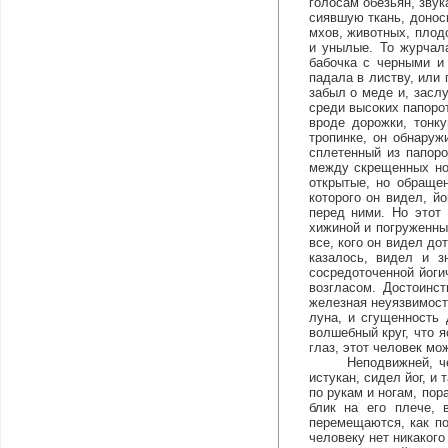
голосам обезьян, звук
сиявшую ткань, доноси
мхов, животных, плод
и унылые. То журчал
бабочка с черными и
падала в листву, или 
забыл о меде и, засл
среди высоких папоро
вроде дорожки, тонк
тропинке, он обнару
сплетенный из папоро
между скрещенных но
открытые, но обращен
которого он видел, й
перед ними. Но этот
хижиной и погруженны
все, кого он видел до
казалось, видел и з
сосредоточенной йоги
возгласом. Достоинст
железная неуязвимост
луна, и сгущенность 
волшебный круг, что 
глаз, этот человек мож
Неподвижней, чем де
истукан, сидел йог, и
по рукам и ногам, по
блик на его плече, 
перемещаются, как по
человеку нет никакого