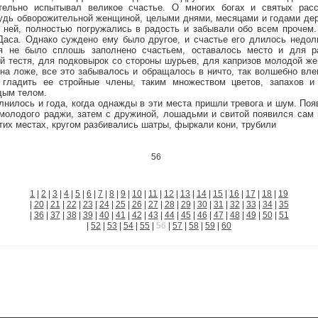
тельно испытывал великое счастье. О многих богах и святых расс
удь обворожительной женщиной, целыми днями, месяцами и годами дер
 ней, полностью погружались в радость и забывали обо всем прочем.
аса. Однако суждено ему было другое, и счастье его длилось недол
я не было сплошь заполнено счастьем, оставалось место и для ра
й тестя, для подковырок со стороны шурьев, для капризов молодой же
 на ложе, все это забывалось и обращалось в ничто, так волшебно влек
гладить ее стройные члены, таким множеством цветов, запахов и
дым телом.
ось и года, когда однажды в эти места пришли тревога и шум. Появ
молодого раджи, затем с дружиной, лошадьми и свитой появился сам
тих местах, кругом разбивались шатры, фыркали кони, трубили
56
1
|
2
|
3
|
4
|
5
|
6
|
7
|
8
|
9
|
10
|
11
|
12
|
13
|
14
|
15
|
16
|
17
|
18
|
19
|
20
|
21
|
22
|
23
|
24
|
25
|
26
|
27
|
28
|
29
|
30
|
31
|
32
|
33
|
34
|
35
|
36
|
37
|
38
|
39
|
40
|
41
|
42
|
43
|
44
|
45
|
46
|
47
|
48
|
49
|
50
|
51
|
52
|
53
|
54
|
55
|
56
|
57
|
58
|
59
|
60