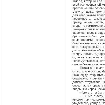
шмеля, который сел н
всей разнообразной жи
прекрасно или безобр
мужу, от дождя ему н
для него чем-то пове
поверхность, только 
принцу не как мысль,
страстно-томительного
поверхностей в основ
шорохов, красок, ощу
брахманов и был одар
этом словами, но он 
благоговейного восхи
этот погруженный в с
душу, напомнил об ег
птицам летать, а дере
отдаваясь власти в
невозмутимостью, кот
самозабвенностью его
Потом он не мог сказ
отпустило его и он, 
наконец до открытых 
очарована, и очнулся 
долгого отсутствия, 
слов, пастух сразу 
видом. Но через неско
-- Где это ты был, д
-- Я был в лесу, -- 
увидел там незнакомо
увидел его, увидел, к