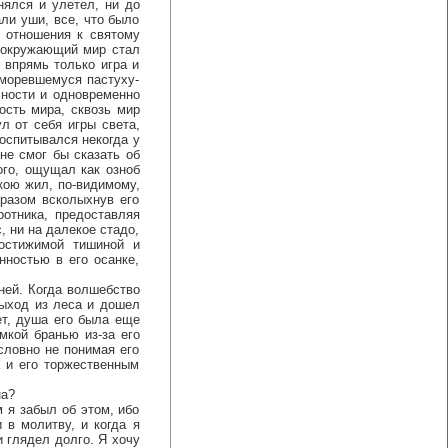
нялся и улетел, ни до
али уши, все, что было
о отношения к святому
ь окружающий мир стал
 впрямь только игра и
сморевшемуся пастуху-
сности и одновременно
ность мира, сквозь мир
л от себя игры света,
оспитывался некогда у
не смог бы сказать об
ого, ощущал как озноб
кою жил, по-видимому,
бразом всколыхнув его
ротника, предоставляя
, ни на далекое стадо,
остижимой тишиной и
нностью в его осанке,
ней. Когда волшебство
выход из леса и дошел
ет, душа его была еще
омкой бранью из-за его
словно не понимая его
 и его торжественным
на?
 я забыл об этом, ибо
 в молитву, и когда я
и глядел долго. Я хочу