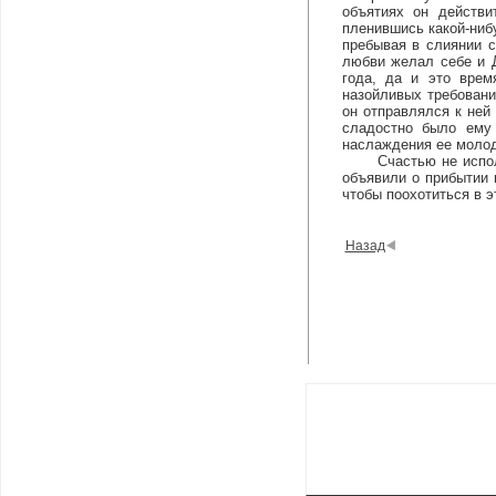
объятиях он действи
пленившись какой-ниб
пребывая в слиянии с
любви желал себе и Д
года, да и это врем
назойливых требовани
он отправлялся к ней
сладостно было ему 
наслаждения ее моло
Счастью не исполнил
объявили о прибытии 
чтобы поохотиться в э
Назад