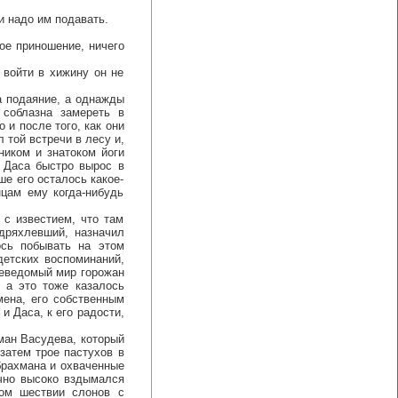
и надо им подавать.
ое приношение, ничего
войти в хижину он не
 подаяние, а однажды
соблазна замереть в
 и после того, как они
 той встречи в лесу и,
ником и знатоком йоги
о Даса быстро вырос в
е его осталось какое-
нцам ему когда-нибудь
с известием, что там
дряхлевший, назначил
ось побывать на этом
детских воспоминаний,
неведомый мир горожан
- а это тоже казалось
мена, его собственным
 Даса, к его радости,
ман Васудева, который
затем трое пастухов в
брахмана и охваченные
ечно высоко вздымался
ом шествии слонов с