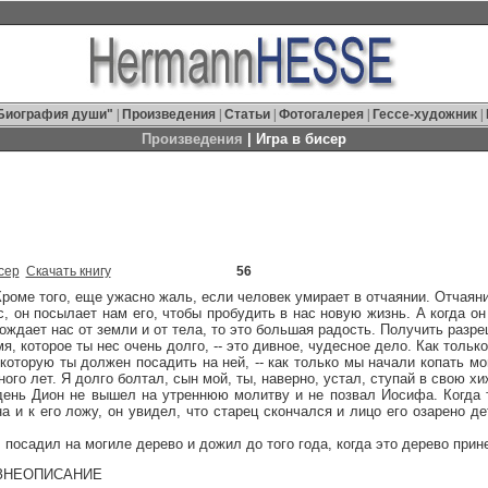
Биография души"
|
Произведения
|
Статьи
|
Фотогалерея
|
Гессе-художник
|
Произведения
| Игра в бисер
сер
Скачать книгу
56
 Кроме того, еще ужасно жаль, если человек умирает в отчаянии. Отчаян
с, он посылает нам его, чтобы пробудить в нас новую жизнь. А когда о
ождает нас от земли и от тела, то это большая радость. Получить разре
мя, которое ты нес очень долго, -- это дивное, чудесное дело. Как тольк
 которую ты должен посадить на ней, -- как только мы начали копать мо
ого лет. Я долго болтал, сын мой, ты, наверно, устал, ступай в свою хи
ион не вышел на утреннюю молитву и не позвал Иосифа. Когда то
 и к его ложу, он увидел, что старец скончался и лицо его озарено де
садил на могиле дерево и дожил до того года, когда это дерево прин
НЕОПИСАНИЕ