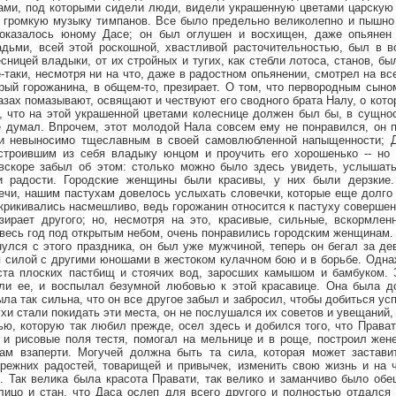
ами, под которыми сидели люди, видели украшенную цветами царскую 
 громкую музыку тимпанов. Все было предельно великолепно и пышно 
показалось юному Дасе; он был оглушен и восхищен, даже опьянен
дьми, всей этой роскошной, хвастливой расточительностью, был в во
ницей владыки, от их стройных и тугих, как стебли лотоса, станов, б
е-таки, несмотря ни на что, даже в радостном опьянении, смотрел на вс
орый горожанина, в общем-то, презирает. О том, что первородным сыном
лазах помазывают, освящают и чествуют его сводного брата Налу, о кото
, что на этой украшенной цветами колеснице должен был бы, в сущнос
не думал. Впрочем, этот молодой Нала совсем ему не понравился, он 
и невыносимо тщеславным в своей самовлюбленной напыщенности; 
строившим из себя владыку юнцом и проучить его хорошенько -- но 
 вскоре забыл об этом: столько можно было здесь увидеть, услышать
и радости. Городские женщины были красивы, у них были дерзкие.
ечи, нашим пастухам довелось услыхать словечки, которые еще долго 
крикивались насмешливо, ведь горожанин относится к пастуху совершенн
езирает другого; но, несмотря на это, красивые, сильные, вскормле
весь год под открытым небом, очень понравились городским женщинам.
 с этого праздника, он был уже мужчиной, теперь он бегал за дев
 силой с другими юношами в жестоком кулачном бою и в борьбе. Одн
еста плоских пастбищ и стоячих вод, заросших камышом и бамбуком. 
али ее, и воспылал безумной любовью к этой красавице. Она была д
а так сильна, что он все другое забыл и забросил, чтобы добиться усп
хи стали покидать эти места, он не послушался их советов и увещаний
ью, которую так любил прежде, осел здесь и добился того, что Прават
и рисовые поля тестя, помогал на мельнице и в роще, построил жен
ам взаперти. Могучей должна быть та сила, которая может застави
прежних радостей, товарищей и привычек, изменить свою жизнь и на 
. Так велика была красота Правати, так велико и заманчиво было об
лицо и стан, что Даса ослеп для всего другого и полностью отдался