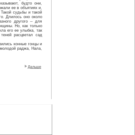
казывают, будто они,
жали ее в объятиях и,
 Такой судьбы и такой
го. Длилось оно около
зного другого -- для
нщины. Но, как только
ла его ее улыбка, так
 теней расцветал сад
ились конные гонцы и
 молодой раджа, Нала,
Дальше