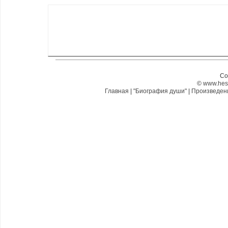
Co
©
www.hes
Главная
|
"Биография души"
|
Произведе