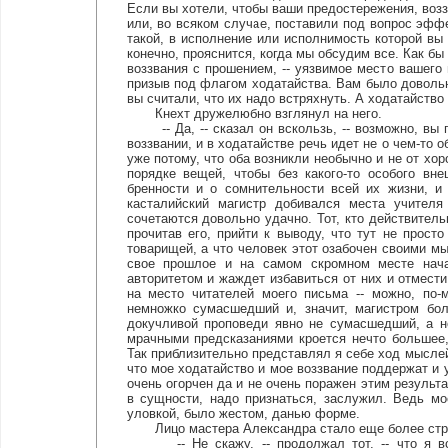
Если вы хотели, чтобы ваши предостережения, воз
или, во всяком случае, поставили под вопрос эффе
такой, в исполнение или исполнимость которой вы 
конечно, прояснится, когда мы обсудим все. Как бы
воззвания с прошением, -- уязвимое место вашего 
призыв под флагом ходатайства. Вам было довольн
вы считали, что их надо встряхнуть. А ходатайств
Кнехт дружелюбно взглянул на него.
-- Да, -- сказал он вскользь, -- возможно, вы п
воззвании, и в ходатайстве речь идет не о чем-то
уже потому, что оба возникли необычно и не от хор
порядке вещей, чтобы без какого-то особого вн
бренности и о сомнительности всей их жизни, и
касталийский магистр добивался места учител
сочетаются довольно удачно. Тот, кто действитель
прочитав его, прийти к выводу, что тут не прост
товарищей, а что человек этот озабочен своими мы
свое прошлое и на самом скромном месте нача
авторитетом и жаждет избавиться от них и отмести
на место читателей моего письма -- можно, по-
немножко сумасшедший и, значит, магистром бол
докучливой проповеди явно не сумасшедший, а но
мрачными предсказаниями кроется нечто большее, 
Так приблизительно представлял я себе ход мыслей 
что мое ходатайство и мое воззвание поддержат и у
очень огорчен да и не очень поражен этим результа
в сущности, надо признаться, заслужил. Ведь мо
уловкой, было жестом, данью форме.
Лицо мастера Александра стало еще более строги
-- Не скажу, -- продолжал тот, -- что я всер