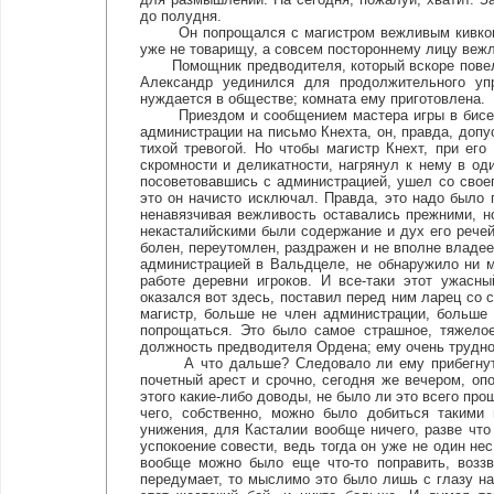
до полудня.
Он попрощался с магистром вежливым кивком, и
уже не товарищу, а совсем постороннему лицу вежл
Помощник предводителя, который вскоре повел Кн
Александр уединился для продолжительного упр
нуждается в обществе; комната ему приготовлена.
Приездом и сообщением мастера игры в бисер 
администрации на письмо Кнехта, он, правда, допу
тихой тревогой. Но чтобы магистр Кнехт, при его
скромности и деликатности, нагрянул к нему в оди
посоветовавшись с администрацией, ушел со своег
это он начисто исключал. Правда, это надо было п
ненавязчивая вежливость оставались прежними, но
некасталийскими были содержание и дух его речей
болен, переутомлен, раздражен и не вполне владе
администрацией в Вальдцеле, не обнаружило ни м
работе деревни игроков. И все-таки этот ужасн
оказался вот здесь, поставил перед ним ларец со 
магистр, больше не член администрации, больше
попрощаться. Это было самое страшное, тяжелое
должность предводителя Ордена; ему очень трудно
А что дальше? Следовало ли ему прибегнуть к
почетный арест и срочно, сегодня же вечером, оп
этого какие-либо доводы, не было ли это всего про
чего, собственно, можно было добиться такими
унижения, для Касталии вообще ничего, разве что
успокоение совести, ведь тогда он уже не один нес
вообще можно было еще что-то поправить, воззв
передумает, то мыслимо это было лишь с глазу н