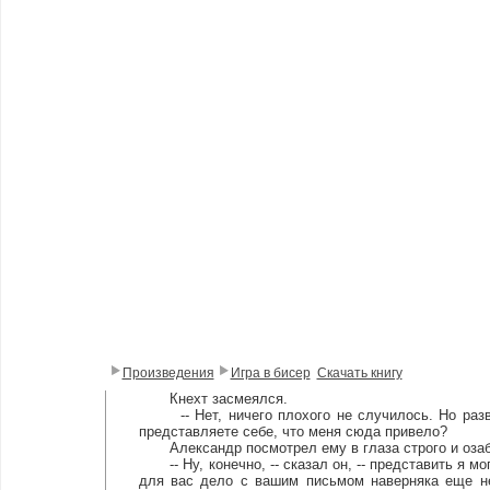
Произведения
Игра в бисер
Скачать книгу
Кнехт засмеялся.
-- Нет, ничего плохого не случилось. Но разве
представляете себе, что меня сюда привело?
Александр посмотрел ему в глаза строго и озаб
-- Ну, конечно, -- сказал он, -- представить я мо
для вас дело с вашим письмом наверняка еще не