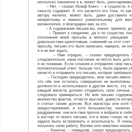
несколько лаконично и в, может быть, разочаровавш
-- Нет, -- сказал Иозеф Кнехт, -- в сущности, я и
смыслу содержит. А что касается его тона, то ка
автору нелегко, может быть, даже доставило е
неприятному и немного унизительному для мен
великолепно, я благодарен ему за это.
-- А содержание письма вы, значит, приняли, д
-- Принял к сведению, да и по существу понял 
отклонения моей просьбы и мягкого увещания
довольно-таки щекотливым, сомнений на этот счет 
просьбу, письмо это было написано, наверно, не оч
я и не мог ждать.
-- Нам отрадно, -- сказал предводитель Орде
следовательно, наше послание не могло быть для 
я не понимаю. Если сочиняя и отправляя свое письм
положительный ответ, больше того, были заранее у
начисто и отправили это письмо, которое требовало
-- Господин предводитель, мое письмо имело дв
что обе они остались совершенно не выполнены.
должности и использовали в другом месте; эту л
каждый магистр должен отодвигать свои личные 
следовало примириться. Но мое письмо содержал
множество фактов, отчасти мыслей, довести котор
я считал своим долгом. Все магистры или хотя 
предостережения, и хотя большинству, конечн
раздражение, они все-таки прочли и вобрали в себя
в восторг от моего письма, это в моих глазах не 
задача была встревожить и всколыхнуть. Я очен
посылать свою работу. Велико или невелико оказан
-- Конечно, -- помедлив, сказал предводитель, --