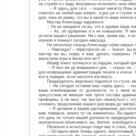
на службе и с виду безупречно исполнять свои обя
-- Я здесь для того, -- сказал магистр Игры вс
ответить на любой ваш вопрос, и раз уж я ступил 
дом, пока не увижу, что вы в какой-то мере поняли
Мастер Александр задумался.
-- Уж не ожидаете ли вы, что я одобрю ваше пове
-- Ах, об одобрении я и не помышляю. Я ожида
остаток вашего уважения. Ни с кем, кроме вас, я 
игроков я покинул сегодня навсегда.
На несколько секунд Александр снова закрыл гла
-- Навсегда? -- переспросил он. -- Значит, вы в
мастер же вы, скажу я вам, делать сюрпризы. П
магистром игры в бисер или нет?
Иозеф Кнехт потянулся за ларцом, который прив
-- Я был им до вчерашнего дня, -- сказал он, --
для возвращения администрации печати и ключи. О
все в порядке, если захотите взглянуть.
Предводитель медленно поднялся со стула, вид у
-- На сегодня оставим ваш ларец здесь, -- сказ
ваше освобождение от должности, то у меня в
присутствие не меньше чем трети состава админи
проформы, я не могу так быстро свыкнуться с эт
отложить продолжение нашего разговора до завтра
-- Я целиком в вашем распоряжении, досточтимы
вам; поверьте, ничего тут не изменилось. Вы единс
это дань не только вашей должности предводителя
окончательно объяснимся, вы, domine, освободите м
Печально и испытующе глядя ему в глаза, Алек
-- Оставьте меня теперь одного, многочтимый, в
для размышлений. На сегодня, пожалуй, хватит. З