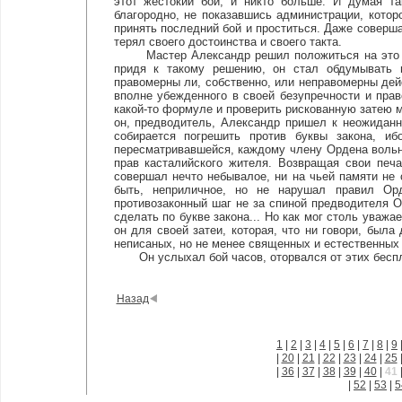
этот жестокий бой, и никто больше. И думая та
благородно, не показавшись администрации, котор
принять последний бой и проститься. Даже соверш
терял своего достоинства и своего такта.
Мастер Александр решил положиться на это соо
придя к такому решению, он стал обдумывать 
правомерны ли, собственно, или неправомерны дей
вполне убежденного в своей безупречности и прав
какой-то формуле и проверить рискованную затею м
он, предводитель, Александр пришел к неожидан
собирается погрешить против буквы закона, иб
пересматривавшейся, каждому члену Ордена вольн
прав касталийского жителя. Возвращая свои печ
совершал нечто небывалое, ни на чьей памяти не
быть, неприличное, но не нарушал правил Ор
противозаконный шаг не за спиной предводителя О
сделать по букве закона... Но как мог столь уважа
он для своей затеи, которая, что ни говори, была
неписаных, но не менее священных и естественных
Он услыхал бой часов, оторвался от этих беспл
Назад
1
|
2
|
3
|
4
|
5
|
6
|
7
|
8
|
9
|
20
|
21
|
22
|
23
|
24
|
25
|
36
|
37
|
38
|
39
|
40
|
41
|
52
|
53
|
5