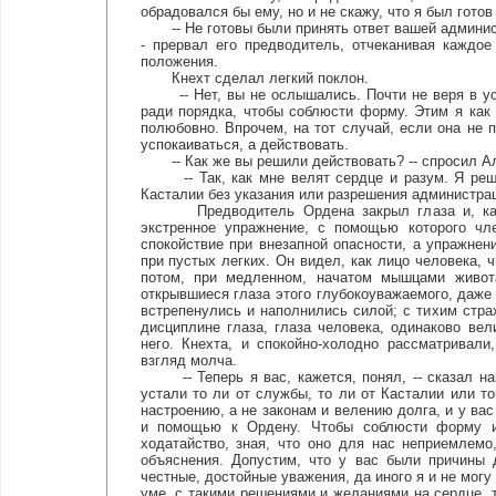
обрадовался бы ему, но и не скажу, что я был готов
-- Не готовы были принять ответ вашей администр
- прервал его предводитель, отчеканивая каждо
положения.
Кнехт сделал легкий поклон.
-- Нет, вы не ослышались. Почти не веря в успе
ради порядка, чтобы соблюсти форму. Этим я ка
полюбовно. Впрочем, на тот случай, если она не п
успокаиваться, а действовать.
-- Как же вы решили действовать? -- спросил Ал
-- Так, как мне велят сердце и разум. Я решил
Касталии без указания или разрешения администра
Предводитель Ордена закрыл глаза и, казало
экстренное упражнение, с помощью которого чл
спокойствие при внезапной опасности, а упражне
при пустых легких. Он видел, как лицо человека, 
потом, при медленном, начатом мышцами живота
открывшиеся глаза этого глубокоуважаемого, даже
встрепенулись и наполнились силой; с тихим стра
дисциплине глаза, глаза человека, одинаково вел
него. Кнехта, и спокойно-холодно рассматривал
взгляд молча.
-- Теперь я вас, кажется, понял, -- сказал на
устали то ли от службы, то ли от Касталии или т
настроению, а не законам и велению долга, и у вас
и помощью к Ордену. Чтобы соблюсти форму и 
ходатайство, зная, что оно для нас неприемлемо
объяснения. Допустим, что у вас были причины 
честные, достойные уважения, да иного я и не могу
уме, с такими решениями и желаниями на сердце, т