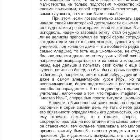
магистерства не только подготовил множество х
своими призывами, своей терпеливой строгостью,
самого лучшего, на что они были способны.
При этом, если позволительно забежать здесь 
начале своей магистерской деятельности он имел
со студентами и репетиторами, иной из которых бы
исподволь, надежно завоевав элиту, стал он уделят
ли не целиком препоручал ее порой своим сотруд
каждым годом Кнехт в своих лекциях, курсах и уп
учеников, под конец он даже -- что вообще-то редко
самых младших, то есть еще школьников, не студ
больше радости доставляло ему учить. Иной раз в
напряжения возвращаться от этих юных и младших
назад еще дальше и попытать свои силы с еще 
курсов, ни игры в бисер; он был бы не прочь попр
в Эшгольце, например, или в какой-нибудь другой
даже в самом элементарном курсе Игры, но г
восприимчивыми, более податливыми в воспитател
еще более неразделимы. В последние два года св
учителем", напоминая о том, что термин "magister 
"мастер Игры", сперва был просто титулом школьно
Впрочем, об исполнении таких школьно-педагогич
холодный и серый зимний день мечтать о небе раз
его обязанности определялись его должностью, но 
ему отвечать самому, то с годами, сперва, 
сосредоточивались на воспитании и на самых ранних
он становился, тем сильнее привлекала его молод
времена критику было бы нелегко углядеть в его
произвол. Да и должность вынуждала его то и де