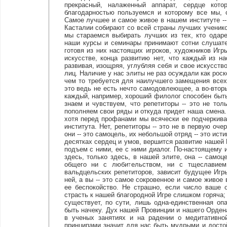
прекрасный, налаженный аппарат, сердце кот
благодарностью пользуемся и которому все мы, 
Самое лучшее и самое живое в нашем институте --
Касталии собирают со всей страны лучших ученико
мы стараемся выбирать лучших из тех, кто одаре
наши курсы и семинары принимают сотни слушате
готовя из них настоящих игроков, художников Игры
искусстве, конца развитию нет, что каждый из н
развивая, изощряя, углубляя себя и свое искусств
лиц. Наличие у нас элиты не раз осуждали как роск
чем то требуется для наилучшего замещения всех
это ведь не есть нечто самодовлеющее, а во-втор
каждый, например, хороший филолог способен быть
знаем и чувствуем, что репетиторы -- это не то
пополняем свои ряды и откуда придет наша смена.
хотя перед профанами мы всячески ее подчеркива
института. Нет, репетиторы -- это не в первую оч
они -- это самоцель, их небольшой отряд -- это ист
десятках сердец и умов, вершится развитие нашей 
подъем с ними, ее с ними диалог. По-настоящему 
здесь, только здесь, в нашей элите, она -- само
общего ни с любительством, ни с тщеславием 
вальдцельских репетиторов, зависит будущее Игры
ней, а вы -- это самое сокровенное и самое живое 
ее беспокойство. Не страшно, если число ваше 
страсть к нашей благородной Игре слишком горяча; 
существует, по сути, лишь одна-единственная оп
быть начеку. Дух нашей Провинции и нашего Ордена
в ученых занятиях и на радении о медитативно
принципами значит для нас быть мудрыми и дост