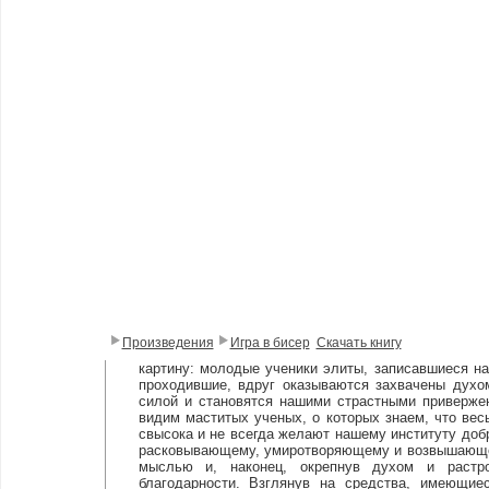
Произведения
Игра в бисер
Скачать книгу
картину: молодые ученики элиты, записавшиеся на 
проходившие, вдруг оказываются захвачены духо
силой и становятся нашими страстными привержен
видим маститых ученых, о которых знаем, что весь
свысока и не всегда желают нашему институту добр
расковывающему, умиротворяющему и возвышающем
мыслью и, наконец, окрепнув духом и растро
благодарности. Взглянув на средства, имеющи