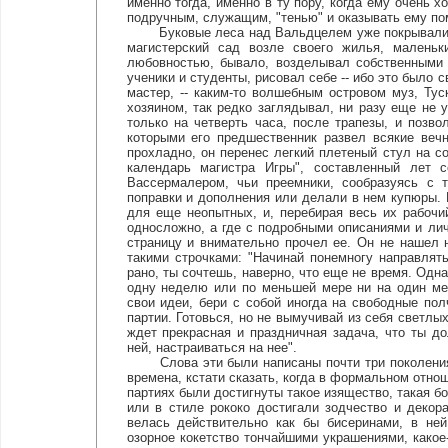
именно тогда, именно в ту пору, когда ему очень 
подручным, служащим, "тенью" и оказывать ему п
Буковые леса над Вальдцелем уже покрывались 
магистерский сад возле своего жилья, маленьк
любовностью, бывало, возделывал собственными 
ученики и студенты, рисовал себе -- ибо это было
мастер, -- каким-то волшебным островом муз, Тус
хозяином, так редко заглядывал, ни разу еще не 
только на четверть часа, после трапезы, и позв
которыми его предшественник развел всякие веч
прохладно, он перенес легкий плетеный стул на с
календарь магистра Игры", составленный лет 
Вассермалером, чьи преемники, сообразуясь с т
поправки и дополнения или делали в нем купюры. 
для еще неопытных, и, перебирая весь их рабочи
односложно, а где с подробными описаниями и ли
страницу и внимательно прочел ее. Он не нашел 
такими строчками: "Начинай понемногу направлят
рано, ты сочтешь, наверно, что еще не время. Одна
одну неделю или по меньшей мере ни на один ме
свои идеи, бери с собой иногда на свободные пол
партии. Готовься, но не вымучивай из себя светлы
ждет прекрасная и праздничная задача, что ты д
ней, настраиваться на нее".
Слова эти были написаны почти три поколения т
времена, кстати сказать, когда в формальном отнош
партиях были достигнуты такое изящество, такая бо
или в стиле рококо достигали зодчество и декор
велась действительно как бы бисеринами, в ней
озорное кокетство тончайшими украшениями, какое