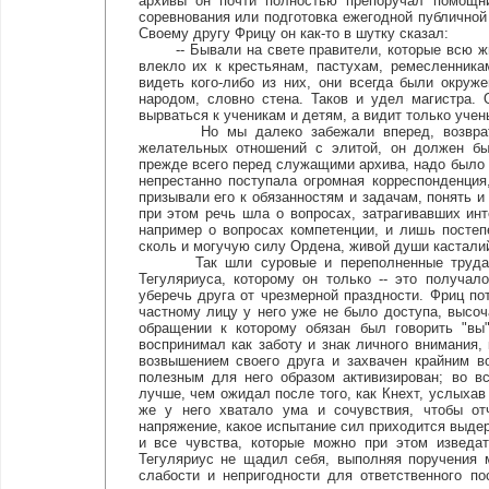
архивы он почти полностью препоручал помощник
соревнования или подготовка ежегодной публичной
Своему другу Фрицу он как-то в шутку сказал:
-- Бывали на свете правители, которые всю жи
влекло их к крестьянам, пастухам, ремесленник
видеть кого-либо из них, они всегда были окру
народом, словно стена. Таков и удел магистра. 
вырваться к ученикам и детям, а видит только учен
Но мы далеко забежали вперед, возвратимся
желательных отношений с элитой, он должен бы
прежде всего перед служащими архива, надо было т
непрестанно поступала огромная корреспонденция
призывали его к обязанностям и задачам, понять и
при этом речь шла о вопросах, затрагивавших ин
например о вопросах компетенции, и лишь посте
сколь и могучую силу Ордена, живой души касталий
Так шли суровые и переполненные трудами 
Тегуляриуса, которому он только -- это получало
уберечь друга от чрезмерной праздности. Фриц по
частному лицу у него уже не было доступа, высо
обращении к которому обязан был говорить "вы"
воспринимал как заботу и знак личного внимания,
возвышением своего друга и захвачен крайним в
полезным для него образом активизирован; во в
лучше, чем ожидал после того, как Кнехт, услыхав
же у него хватало ума и сочувствия, чтобы отч
напряжение, какое испытание сил приходится выдерж
и все чувства, которые можно при этом изведат
Тегуляриус не щадил себя, выполняя поручения м
слабости и непригодности для ответственного по