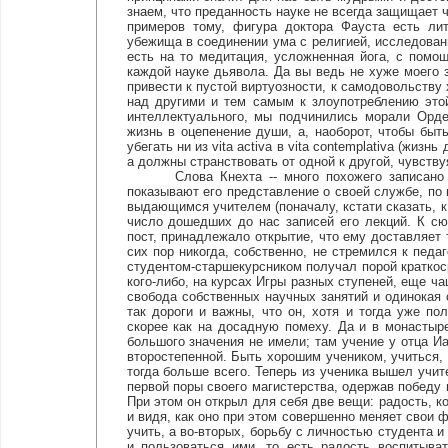
знаем, что преданность науке не всегда защищает ч
примеров тому, фигура доктора Фауста есть лит
убежища в соединении ума с религией, исследования 
есть на то медитация, усложненная йога, с помо
каждой науке дьявола. Да вы ведь не хуже моего з
привести к пустой виртуозности, к самодовольству
над другими и тем самым к злоупотреблению это
интеллектуального, мы подчинились морали Орде
жизнь в оцепенение души, а, наоборот, чтобы б
убегать ни из vita activa в vita contemplativa (жиз
а должны странствовать от одной к другой, чувствуя
Слова Кнехта -- много похожего записано уче
показывают его представление о своей службе, по 
выдающимся учителем (поначалу, кстати сказать, к
число дошедших до нас записей его лекций. К сю
пост, принадлежало открытие, что ему доставляет т
сих пор никогда, собственно, не стремился к педа
студентом-старшекурсником получал порой краткос
кого-либо, на курсах Игры разных ступеней, еще ча
свобода собственных научных занятий и одинокая 
так дороги и важны, что он, хотя и тогда уже по
скорее как на досадную помеху. Да и в монастыре
большого значения не имели; там учение у отца И
второстепенной. Быть хорошим учеником, учиться, 
тогда больше всего. Теперь из ученика вышел учит
первой поры своего магистерства, одержав победу 
При этом он открыл для себя две вещи: радость, 
и видя, как оно при этом совершенно меняет свои 
учить, а во-вторых, борьбу с личностью студента 
и пользоваться ими, то есть радость воспитыват