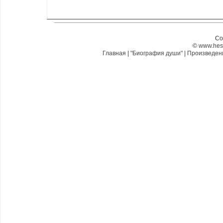
Co
©
www.hes
Главная
|
"Биография души"
|
Произведе