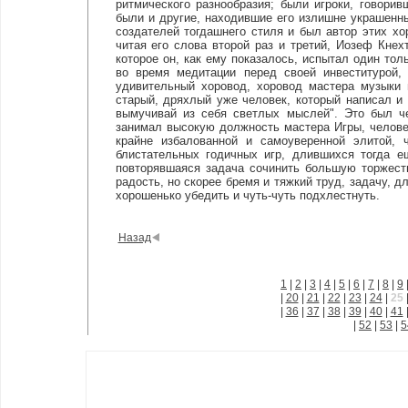
ритмического разнообразия; были игроки, говори
были и другие, находившие его излишне украшен
создателей тогдашнего стиля и был автор этих х
читая его слова второй раз и третий, Иозеф Кнех
которое он, как ему показалось, испытал один толь
во время медитации перед своей инвеститурой, 
удивительный хоровод, хоровод мастера музыки 
старый, дряхлый уже человек, который написал и п
вымучивай из себя светлых мыслей". Это был че
занимал высокую должность мастера Игры, человек
крайне избалованной и самоуверенной элитой, 
блистательных годичных игр, длившихся тогда е
повторявшаяся задача сочинить большую торжест
радость, но скорее бремя и тяжкий труд, задачу, д
хорошенько убедить и чуть-чуть подхлестнуть.
Назад
1
|
2
|
3
|
4
|
5
|
6
|
7
|
8
|
9
|
20
|
21
|
22
|
23
|
24
|
25
|
36
|
37
|
38
|
39
|
40
|
41
|
52
|
53
|
5