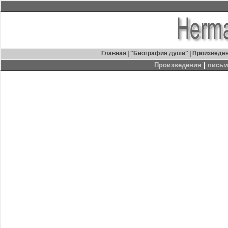
Главная
|
"Биография души"
|
Произведе
Произведения
|
письм