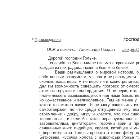
Произведения
ГОСПОД
OCR и вычитка - Александр Продан
alexpro
Дорогой господин Гольке,
спасибо за Ваше милое письмо с красивым рис
каждый из них радовал меня и был мне близок.
Ваши размышления о мировой истории, о вой
собственным раздумьям, мы почти не расходимся. 
сколько наша вера. Я не верю ни в какие религиоз
дал им возможность совершить прогресс от смер
атомного оружия и тем гордиться. Я не верю, стал
плане некоего возвышающегося над нами божестве
но божественное и великолепное. Тем не менее у
какого-то смысла жизни. Я не могу заключить из
самоотвержен, но что среди отпущенных ему воз
стремление к добру, миру и красоте, что при сча
твердо знаю, и если бы такая вера нуждалась в
завоевателями, диктаторами, героями войн и пр
священные книги индийцев, евреев, китайцев и м
сфере искусства. Головы пророка в толпе фигур н
Бетховена, кусочка холста с живописью Рожье *,