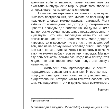
зрелища войн и насилия, какие являет нам жес
счастливый внутри себя мир. А кроме того, творени
и переживают их на целые тысячелетия.
Если мы, не верящие в насилие и старающиеся у
никакого прогресса нет, что миром по-прежнему п
красивым словам, можно назвать трагедией. Мы 
зубами от возмущения, то доходя до смертельног
красоты, свободы для полетов нашей души, и нам 
дьявольские орудия взорвались преждевременно, и
чувствуем, что нам запрещено отвечать на н
показывают нам, что в человеческом мире добро и
карьеристах и деспотах, но и в нас, считающих 
том, что наше возмущение "справедливо". Оно спр
все-таки желать власти, чтобы покончить с этим 
таки не можем избавиться от них навсегда. Мы при
эту причастность, всякий раз, когда нам приходитс
люди, что они творят зло или попустительствую
невинности.
Логически этих противоречий не решить. Зло
неразделимо связанным с жизнью. И все же нам 
природы, она дает нам счастье и утешает нас,
существование, которое часто кажется совсем бе
зла, мы надеемся, что и в других жива возможност
Герман
_________________________
Примечания
Монтеверди Клаудио (1567-1643) - выдающийся итал