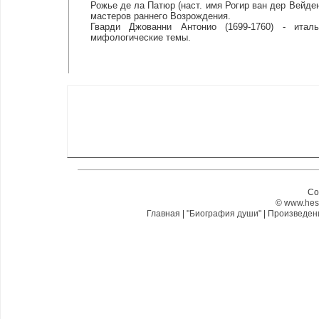
Рожье де ла Патюр (наст. имя Рогир ван дер Вейден
мастеров раннего Возрождения.
Гварди Джованни Антонио (1699-1760) - итал
мифологические темы.
Co
©
www.hes
Главная
|
"Биография души"
|
Произведе