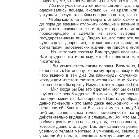
почувствуете, что необходимо и неизбежно это зам
Ибо все участники этой войны сегодня, да, впроч
одерживались победы, сколько бы ни брали или 
уступали - результат войны все равно не тот, каког
Чтобы как-то на время скрыть от себя самих и о
до поры до времени отложить большие и важные р
для этого произносят их и другие правительств
происходящего и сделать из этого выводы 
государственному лицу. Людям нашего типа это ле
чудовищную депрессию, которая охватит народ, ког
сотни тысяч человеческих жизней, не говоря о мил
Но не только поэтому Вам трудней осознать зам
Вам труднее это и потому, что Вы слишком мал
писателей.
Вы усмехнетесь таким словам. Возможно, Вы 
склонность к Бетховену, ко всему прекрасному и бл
чтоб именно в эти дни Вы как-нибудь случайно
исходящим из этого святого источника! Мне бы оче
покоя прочли бы притчу Иисуса, стихотворение Гёте
Миг, когда бы Вы это сделали, мог бы оказать
внутреннее освобождение. Возможно, Ваше зрени
господин министр, Ваше зрение и Ваш слух обращ
давно привыкли - это было даже необходимо! - не
реальностей. Знаете ли Вы, что я имею в виду? Д
Библии, вечно ясный голос человечности, кот
действительно видящим и слышащим. Ах, что бы 
рабочих рук и не про цены на уголь, не про тоннаж
которые давно стали для Вас единственной реал
усеянную телами мертвых и умирающих, землю ра
увидели бы солдат, лежащих между линиями око