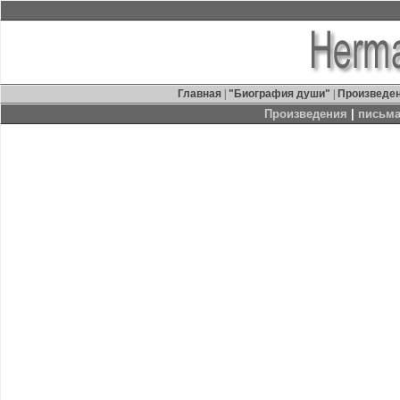
Главная
|
"Биография души"
|
Произведе
Произведения
|
письма