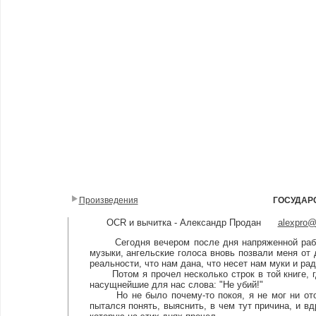
Произведения
ГОСУДАР
OCR и вычитка - Александр Продан
alexpro
Сегодня вечером после дня напряженной работы
музыки, ангельские голоса вновь позвали меня от 
реальности, что нам дана, что несет нам муки и рад
Потом я прочел несколько строк в той книге, гд
насущнейшие для нас слова: "Не убий!"
Но не было почему-то покоя, я не мог ни отойт
пытался понять, выяснить, в чем тут причина, и в