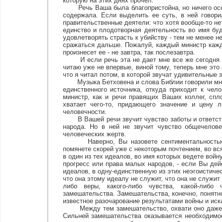
которую на этих днях прочел.
Речь Ваша была благопристойна, но ничего особ
содержала. Если выделить ее суть, в ней говори
правительственные деятели: что хотя вообще-то не
единство и плодотворная деятельность во имя буд
удовлетворять страсть к убийству - тем не менее н
сражаться дальше. Пожалуй, каждый министр кажд
произнесет ее - не завтра, так послезавтра.
И если речь эта не дает мне все же сегодня сп
читаю уже не впервые, виной тому, теперь мне это 
что я читал потом, в которой звучат удивительные 
Музыка Бетховена и слова Библии говорили мне об
единственного источника, откуда приходит к чел
министр, как и речи правящих Ваших коллег, спл
хватает чего-то, придающего значение и цену 
человечности.
В Вашей речи звучит чувство заботы и ответствен
народа. Но в ней не звучит чувство общечелове
человеческих жертв.
Наверно, Вы назовете сентиментальностью м
помянете скорей уже с некоторым почтением, во вс
в один из тех идеалов, во имя которых ведете войн
прогресс или права малых народов, - если Вы дей
идеалов, в одну-единственную из этих неэгоистичес
что она этому идеалу не служит, что она не служит
либо веры, какого-либо чувства, какой-либо
замешательства. Замешательства, конечно, понятног
известное разочарование результатами войны и иск
Между тем замешательство, охвати оно даже де
Сильней замешательства оказывается необходимос