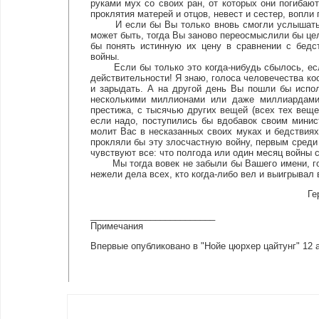
руками мух со своих ран, от которых они погибаю
проклятия матерей и отцов, невест и сестер, вопли 
И если бы Вы только вновь смогли услышать то
может быть, тогда Вы заново переосмыслили бы цел
бы понять истинную их цену в сравнении с бедст
войны.
Если бы только это когда-нибудь сбылось, если 
действительности! Я знаю, голоса человечества ко
и зарыдать. А на другой день Вы пошли бы испо
несколькими миллионами или даже миллиардами 
престижа, с тысячью других вещей (всех тех веще
если надо, поступились бы вдобавок своим минис
молит Вас в несказанных своих муках и бедствия
прокляли бы эту злосчастную войну, первым среди
чувствуют все: что полгода или один месяц войны 
Мы тогда вовек не забыли бы Вашего имени, гос
нежели дела всех, кто когда-либо вел и выигрывал 
Ге
_________________________
Примечания
Впервые опубликовано в "Нойе цюрхер цайтунг" 12 ав