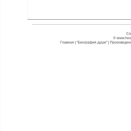
Co
©
www.hes
Главная
|
"Биография души"
|
Произведе