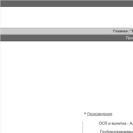
Главная
|
"
Про
Произведения
OCR и вычитка - 
Глубокоуважаемый г