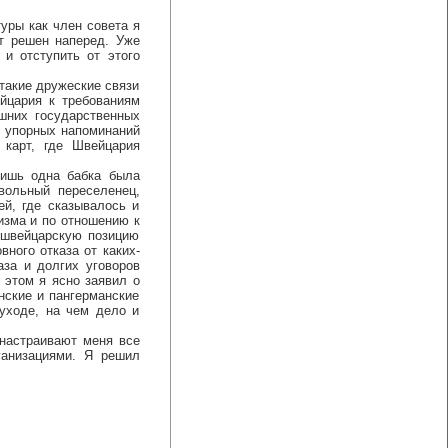
ры как член совета я
от решен наперед. Уже
и отступить от этого
такие дружеские связи
йцария к требованиям
шних государственных
с упорных напоминаний
 карт, где Швейцария
ишь одна бабка была
овольный переселенец,
й, где сказывалось и
изма и по отношению к
 швейцарскую позицию
ного отказа от каких-
аза и долгих уговоров
 этом я ясно заявил о
нские и пангерманские
уходе, на чем дело и
настраивают меня все
ганизациями. Я решил