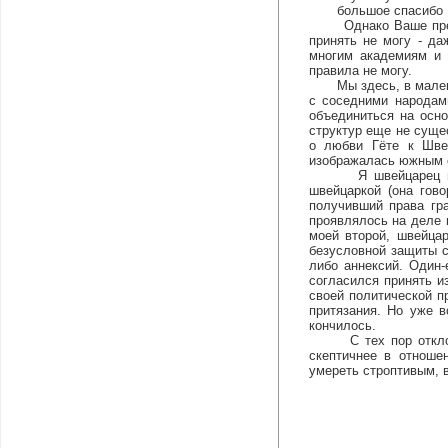
большое спасибо Вам
Однако Ваше предлож
принять не могу - да
многим академиям и 
правила не могу.
Мы здесь, в маленько
с соседними народам
объединиться на осн
структур еще не суще
о любви Гёте к Швей
изображалась южным о
Я швейцарец не по 
швейцаркой (она гово
получивший права гр
проявлялось на деле 
моей второй, швейца
безусловной защиты с
либо аннексий. Один-
согласился принять и
своей политической п
притязания. Но уже 
кончилось.
С тех пор отклонять
скептичнее в отноше
умереть строптивым,