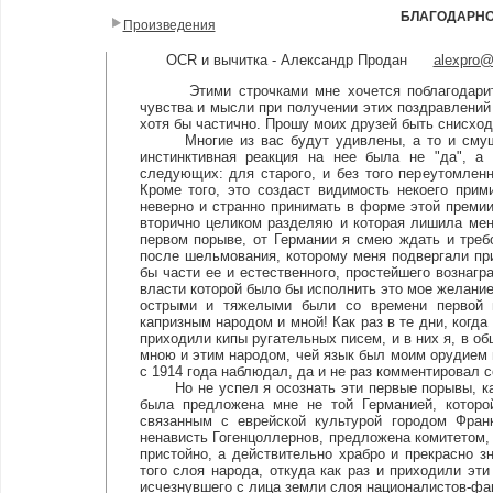
БЛАГОДАРНО
Произведения
OCR и вычитка - Александр Продан
alexpro
Этими строчками мне хочется поблагодарить 
чувства и мысли при получении этих поздравлений
хотя бы частично. Прошу моих друзей быть снисход
Многие из вас будут удивлены, а то и смущены
инстинктивная реакция на нее была не "да", а 
следующих: для старого, и без того переутомлен
Кроме того, это создаст видимость некоего при
неверно и странно принимать в форме этой премии
вторично целиком разделяю и которая лишила меня
первом порыве, от Германии я смею ждать и треб
после шельмования, которому меня подвергали при
бы части ее и естественного, простейшего вознагр
власти которой было бы исполнить это мое желани
острыми и тяжелыми были со времени первой 
капризным народом и мной! Как раз в те дни, когд
приходили кипы ругательных писем, и в них я, в 
мною и этим народом, чей язык был моим орудием 
с 1914 года наблюдал, да и не раз комментировал 
Но не успел я осознать эти первые порывы, как
была предложена мне не той Германией, которо
связанным с еврейской культурой городом Фран
ненависть Гогенцоллернов, предложена комитетом, 
пристойно, а действительно храбро и прекрасно з
того слоя народа, откуда как раз и приходили эт
исчезнувшего с лица земли слоя националистов-фа