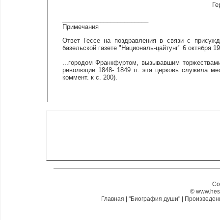
Ге
_________________________
Примечания
Ответ Гессе на поздравления в связи с присужд
базельской газете "Националь-цайтунг" 6 октября 194
...городом Франкфуртом, вызывавшим торжествами
революции 1848- 1849 гг. эта церковь служила ме
коммент. к с. 200).
Co
©
www.hes
Главная
|
"Биография души"
|
Произведе