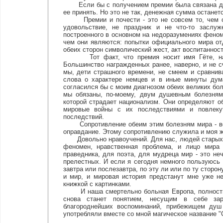
Если бы с получением премии была связана для 
ее принять. Но это не так, денежная сумма останет
Премии и почести - это не совсем то, чем они
удовольствие, не праздник и не что-то заслуж
построенного в основном на недоразумениях феноме
чем они являются: попытки официального мира о
обеих сторон символический жест, акт воспитаннос
Тот факт, что премия носит имя Гёте, напер
Большинство награжденных ранее, наверно, и не с
мы, дети страшного времени, не смеем и сравнив
слова о характере немцев и в иные минуты дума
согласился бы с моим диагнозом обеих великих бо
мы обязаны, по-моему, двум душевным болезням:
которой страдает национализм. Они определяют о
мировые войны с их последствиями и повлеку
последствий.
Сопротивление обеим этим болезням мира - вот 
оправдание. Этому сопротивлению служила и моя жи
Довольно нравоучений. Для нас, людей старых, о
феномен, нравственная проблема, и лицо мира 
праведника, для поэта, для мудреца мир - это неч
прелестных. И если я сегодня немного пользуюсь 
завтра или послезавтра, по эту ли или по ту сторо
и мир, и мировая история предстанут мне уже н
книжкой с картинками.
И наша смертельно больная Европа, полностью 
снова станет понятием, несущим в себе зар
благороднейших воспоминаний, прибежищем душ
употребляли вместе со мной магическое название "