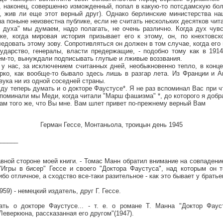
, наконец, совершенно изможденный, попал в какую-то потсдамскую бол
, жив ли еще этот верный друг). Однако берлинские министерства н
а поныне неизвестна публике, если не считать нескольких десятков чит
" мы думаем, надо полагать, не очень различно. Когда дух чувс
ике, когда мировая история призывает его к этому, он, по кнехтовс
довать этому зову. Сопротивляться он должен в том случае, когда его
ударство, генералы, власти предержащие, - подобно тому как в 191
ем-то, вынуждали подписывать глупые и лживые воззвания.
с, за исключением считанных дней, необыкновенно тепло, в конце
арко, как вообще-то бывало здесь лишь в разгар лета. Из Франции и А
вука ни из одной соседней страны.
теперь думать и о докторе Фаустусе*. Я не раз вспоминал Вас при ч
споминали мы Меди, когда читали "Марш фашизма" *, до которого я добр
ого же, что Вы мне. Вам шлет привет по-прежнему верный Вам
Герман Гессе, Монтаньола, троицын день 1945
______
авной стороне моей книги. - Томас Манн обратил внимание на совпаден
Игры в бисер" Гессе и своего "Доктора Фаустуса", над которым он т
бо отличное, а сходство все-таки разительное - как это бывает у братье
59) - немецкий издатель, друг Г. Гессе.
мать о докторе Фаустусе... - т. е. о романе Т. Манна "Доктор Фаус
еверкюна, рассказанная его другом"(1947).