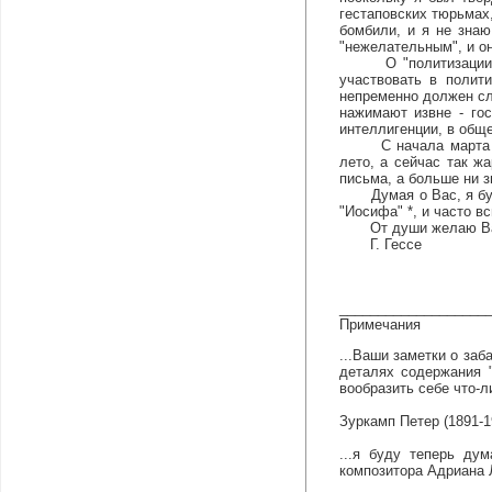
гестаповских тюрьмах
бомбили, и я не знаю
"нежелательным", и он
О "политизации духа
участвовать в полит
непременно должен сле
нажимают извне - гос
интеллигенции, в общ
С начала марта у на
лето, а сейчас так ж
письма, а больше ни з
Думая о Вас, я буду 
"Иосифа" *, и часто в
От души желаю Вам т
Г. Гессе
___________________
Примечания
...Ваши заметки о заб
деталях содержания "
вообразить себе что-ли
Зуркамп Петер (1891-19
...я буду теперь ду
композитора Адриана Л