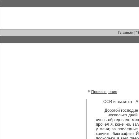
Главная
|
"
Произведения
OCR и вычитка - 
Дорогой господин Т
несколько дней наза
очень обрадовало мен
прочел я, конечно, за
у меня; за последние
кончить биографию Й
поскольку я был тве