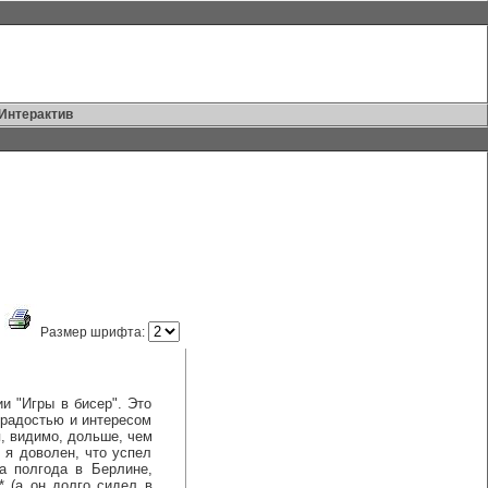
Интерактив
Размер шрифта:
 "Игры в бисер". Это
 радостью и интересом
я, видимо, дольше, чем
 я доволен, что успел
а полгода в Берлине,
 (а он долго сидел в