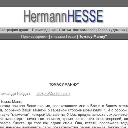
Биография души"
|
Произведения
|
Статьи
|
Фотогалерея
|
Гессе-художник
|
Произведения
|
письма Гессе
| Томасу Манну"
ТОМАСУ МАННУ"
Александр Продан
alexpro@enteh.com
омас Манн,
д пришло Ваше письмо, рассказавшее мне о Вас и о Вашем чтении
я, особенно Ваши заметки о забавной стороне моей книги *. И с особой
главие "книжечки", которой Вы заняты. У Вас продуктивность сохраняетс
 четыре года я ничего не написал, кроме нескольких стихотворений, но
озефа Кнехта, до того как сдали силы. Она, кстати, пролежала тогд
рдо намерен выполнить свои обязательства перед верным Зуркампом *