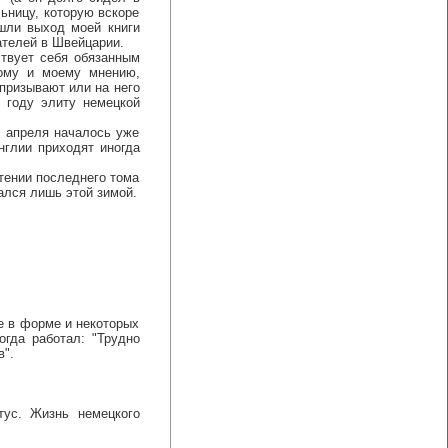
ьницу, которую вскоре
ашли выход моей книги
ателей в Швейцарии.
твует себя обязанным
кому и моему мнению,
 призывают или на него
4 году элиту немецкой
 апреля началось уже
нглии приходят иногда
тении последнего тома
ался лишь этой зимой.
ие в форме и некоторых
огда работал: "Трудно
в".
тус. Жизнь немецкого