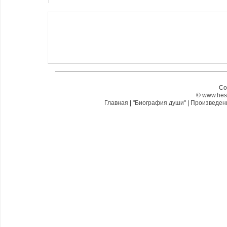
Co
©
www.hes
Главная
|
"Биография души"
|
Произведе