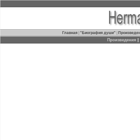
Главная
|
"Биография души"
|
Произведе
Произведения
|