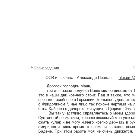
Произведения
OCR и вычитка - Александр Продан
alexpro
Дорогой господин Манн,
три дня назад получил Ваше милое письмо от 15 
это в наши дни кое-чего стоит. Рад я также, что
пропало, особенно в Германии. Большое удовлетво
с Фридолином *, чье лицо так похоже чертами на 
сына Хайнера с дочерью, живущих в Цюрихе. Эту фо
Вы так участливо справляетесь о моем здоровье,
Суставный ревматизм, хорошо знакомый мне уже мног
сжать кулак и не могу ничего крепко держать в ру
смирился и лишь время от времени пытаюсь немн
Бадене. При этом работа моя не очень движется, 