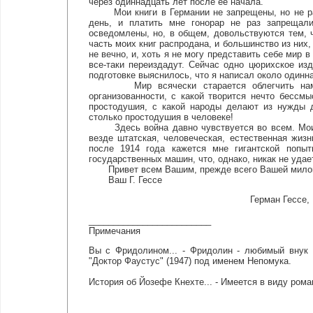
через одиннадцать лет после ее начала.
Мои книги в Германии не запрещены, но не раз 
день, и платить мне гонорар не раз запрещали
осведомлены, но, в общем, довольствуются тем, 
часть моих книг распродана, и большинство из них,
не вечно, и, хоть я не могу представить себе мир 
все-таки переиздадут. Сейчас одно цюрихское изд
подготовке выяснилось, что я написал около одинн
Мир всячески старается облегчить нам, ст
организованности, с какой творится нечто бессм
простодушия, с какой народы делают из нужды д
столько простодушия в человеке!
Здесь война давно чувствуется во всем. Мои тр
везде штатская, человеческая, естественная жиз
после 1914 года кажется мне гигантской попыт
государственных машин, что, однако, никак не удае
Привет всем Вашим, прежде всего Вашей милой 
Ваш Г. Гессе
Герман Гессе,
_________________________
Примечания
Вы с Фридолином... - Фридолин - любимый внук
"Доктор Фаустус" (1947) под именем Непомука.
История об Йозефе Кнехте... - Имеется в виду роман