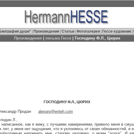
Биография души"
|
Произведения
|
Статьи
|
Фотогалерея
|
Гессе-художник
|
Произведения
|
письма Гессе
| Господину Ф.Л., Цюрих
ГОСПОДИНУ Ф.Л., ЦЮРИХ
Александр Продан
alexpro@enteh.com
один Л.,
аписанное, как я вижу, с лучшими намерениями, привело меня в смущ
 лет, у меня нет ощущения, что я уклоняюсь от своих обязанностей, и
еобходимым напомнить мне, старому человеку, о моем "долге". И ка