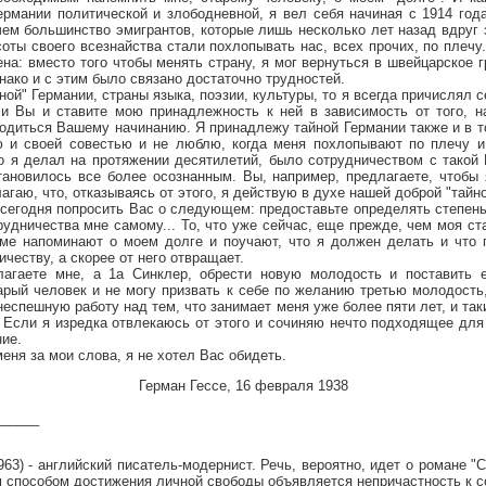
Германии политической и злободневной, я вел себя начиная с 1914 год
чем большинство эмигрантов, которые лишь несколько лет назад вдруг 
соты своего всезнайства стали похлопывать нас, всех прочих, по плечу
на: вместо того чтобы менять страну, я мог вернуться в швейцарское 
нако и с этим было связано достаточно трудностей.
" Германии, страны языка, поэзии, культуры, то я всегда причислял с
и Вы и ставите мою принадлежность к ней в зависимость от того, н
годиться Вашему начинанию. Я принадлежу тайной Германии также и в т
ю и своей совестью и не люблю, когда меня похлопывают по плечу и
то я делал на протяжении десятилетий, было сотрудничеством с такой 
тановилось все более осознанным. Вы, например, предлагаете, чтобы
олагаю, что, отказываясь от этого, я действую в духе нашей доброй "тайн
одня попросить Вас о следующем: предоставьте определять степень,
удничества мне самому... То, что уже сейчас, еще прежде, чем моя ст
ме напоминают о моем долге и поучают, что я должен делать и что 
ичеству, а скорее от него отвращает.
те мне, а 1а Синклер, обрести новую молодость и поставить 
арый человек и не могу призвать к себе по желанию третью молодость
еспешную работу над тем, что занимает меня уже более пяти лет, и та
 Если я изредка отвлекаюсь от этого и сочиняю нечто подходящее для 
ие.
 за мои слова, я не хотел Вас обидеть.
Герман Гессе, 16 февраля 1938
______
63) - английский писатель-модернист. Речь, вероятно, идет о романе "Сл
 способом достижения личной свободы объявляется непричастность к с