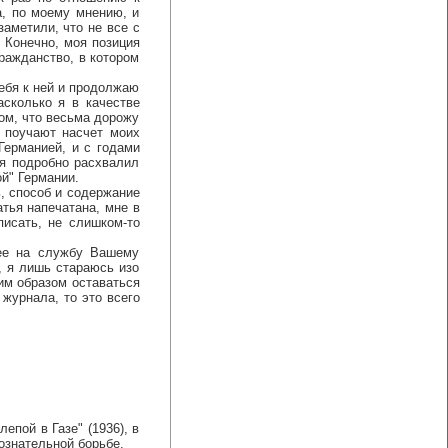
а, по моему мнению, и
заметили, что не все с
. Конечно, моя позиция
гражданство, в котором
ебя к ней и продолжаю
асколько я в качестве
ом, что весьма дорожу
 поучают насчет моих
Германией, и с годами
 я подробно расхвалил
ой" Германии.
 способ и содержание
атья напечатана, мне в
писать, не слишком-то
ее на службу Вашему
, я лишь стараюсь изо
ким образом оставаться
журнала, то это всего
епой в Газе" (1936), в
ознательной борьбе.