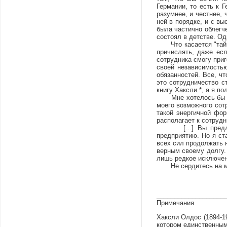
Германии, то есть к 
разумнее, и честнее, 
ней в порядке, и с вы
была частично облегче
состоял в детстве. Од
Что касается "тайной
причислять, даже есл
сотрудника смогу при
своей независимость
обязанностей. Все, ч
это сотрудничество с
книгу Хаксли *, а я п
Мне хотелось бы сег
моего возможного сотр
такой энергичной фор
располагает к сотрудн
[...] Вы предлагае
предприятию. Но я ст
всех сил продолжать н
верным своему долгу.
лишь редкое исключен
Не сердитесь на меня
___________________
Примечания
Хаксли Олдос (1894-19
котором единственным