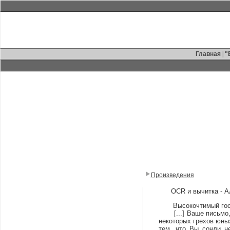
Главная
|
"
Произведения
OCR и вычитка - 
Высокочтимый госп
[...] Ваше письмо, н
некоторых грехов юных
тем, что Вы сочли н