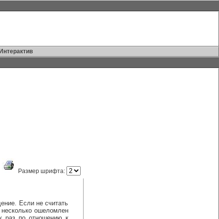
Интерактив
Размер шрифта:
ение. Если не считать
 я несколько ошеломлен
к раз по отношению к