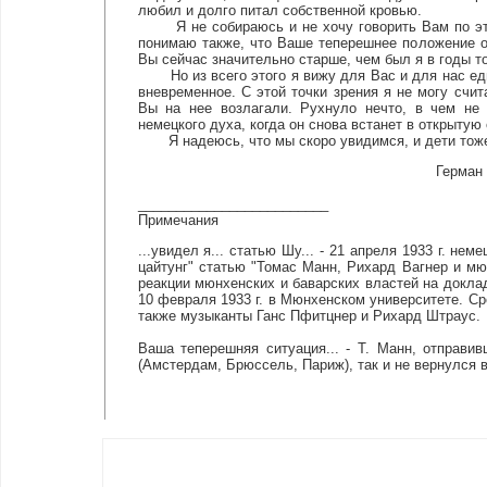
любил и долго питал собственной кровью.
Я не собираюсь и не хочу говорить Вам по этом
понимаю также, что Ваше теперешнее положение от
Вы сейчас значительно старше, чем был я в годы т
Но из всего этого я вижу для Вас и для нас един
вневременное. С этой точки зрения я не могу счи
Вы на нее возлагали. Рухнуло нечто, в чем не
немецкого духа, когда он снова встанет в открыту
Я надеюсь, что мы скоро увидимся, и дети тож
Герман 
_________________________
Примечания
...увидел я... статью Шу... - 21 апреля 1933 г. н
цайтунг" статью "Томас Манн, Рихард Вагнер и мю
реакции мюнхенских и баварских властей на докла
10 февраля 1933 г. в Мюнхенском университете. С
также музыканты Ганс Пфитцнер и Рихард Штраус.
Ваша теперешняя ситуация... - Т. Манн, отправ
(Амстердам, Брюссель, Париж), так и не вернулся