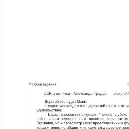
Произведения
OCR и вычитка - Александр Продан
alexpro
Дорогой господин Манн,
с радостью увидел я в цюрихской газете статью Ш
удовольствие.
Ваша теперешняя ситуация * очень глубоко мен
войны я сам пережил нечто похожее, результатом
Германии, но и пересмотр моих представлений о фун
тогда у меня, но общим мне кажется душевное пер