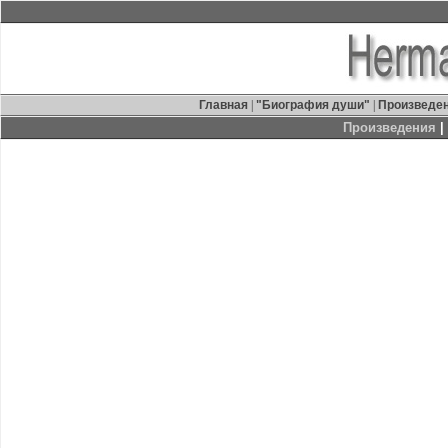
Главная
|
"Биография души"
|
Произведе
Произведения
|