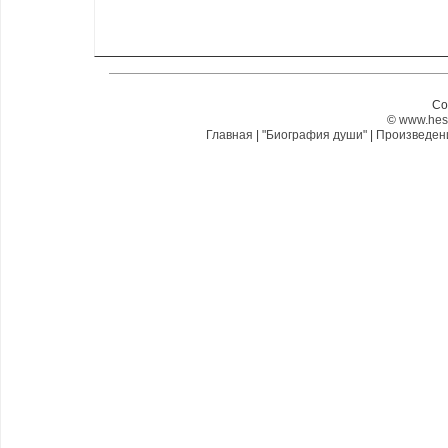
Co
©
www.hes
Главная
|
"Биография души"
|
Произведе