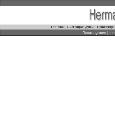
Главная
|
"Биография души"
|
Произведе
Произведения
|
пис