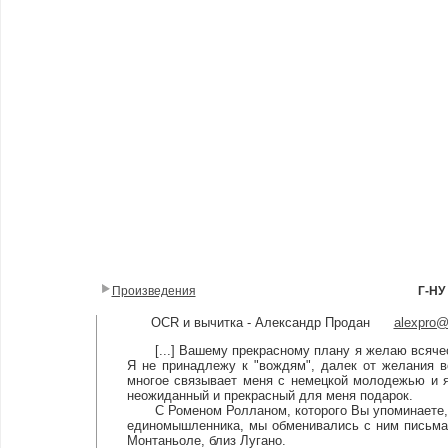
Произведения
Г-НУ
OCR и вычитка - Александр Продан
alexpro
[...] Вашему прекрасному плану я желаю всяческо
Я не принадлежу к "вождям", далек от желания во
многое связывает меня с немецкой молодежью и я
неожиданный и прекрасный для меня подарок.
С Роменом Ролланом, которого Вы упоминаете, я 
единомышленника, мы обменивались с ним письмам
Монтаньоле, близ Лугано.