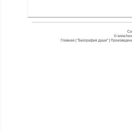
Co
©
www.hes
Главная
|
"Биография души"
|
Произведе