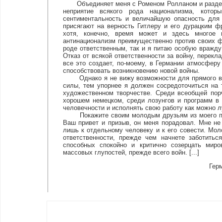
Объединяет меня с Роменом Ролланом и разделя
неприятие всякого рода национализма, кото
сентиментальность и величайшую опасность для 
присягают на верность Гитлеру и его дурацким ф
хотя, конечно, время может и здесь многое 
антинационализм преимущественно против своих фр
роде ответственным, так и я питаю особую вражд
Отказ от всякой ответственности за войну, перекл
все это создает, по-моему, в Германии атмосферу
способствовать возникновению новой войны.
Однако я не вижу возможности для прямого вме
силы, тем упорнее я должен сосредоточиться на 
художественном творчестве. Среди всеобщей пор
хорошем немецком, среди лозунгов и программ в 
человечности и исполнять свою работу как можно л
Покажите своим молодым друзьям из моего пись
Ваш привет и призыв, он меня порадовал. Мне не
лишь к отдельному человеку и к его совести. Мол
ответственности, прежде чем начнете заботитьс
способных спокойно и критично созерцать миро
массовых глупостей, прежде всего войн. [...]
Герм