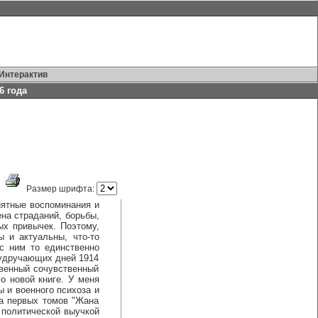
Интерактив
6 года
Размер шрифта:
ятные воспоминания и
на страданий, борьбы,
ых привычек. Поэтому,
ы и актуальны, что-то
с ним то единственно
х удручающих дней 1914
ственный сочувственный
о новой книге. У меня
ы и военного психоза и
ра первых томов "Жана
я политической выучкой