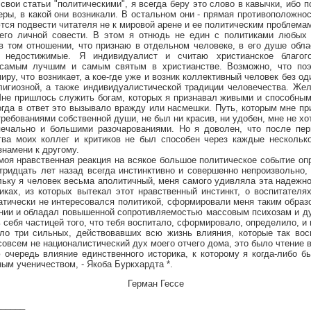
 статьи "политическими", я всегда беру это слово в кавычки, ибо по
еры, в какой они возникали. В остальном они - прямая противоположнос
тся подвести читателя не к мировой арене и ее политическим проблемам
 его личной совести. В этом я отнюдь не един с политиками любых 
в том отношении, что признаю в отдельном человеке, в его душе обла
недостижимые. Я индивидуалист и считаю христианское благог
 самым лучшим и самым святым в христианстве. Возможно, что поэ
у, что возникает, а кое-где уже и возник коллективный человек без о
лигиозной, а также индивидуалистической традиции человечества. Жел
 Мне пришлось служить богам, которых я признавал живыми и способным
когда в ответ это вызывало вражду или насмешки. Путь, которым мне п
ребованиями собственной души, не был ни красив, ни удобен, мне не х
 печально и большими разочарованиями. Но я доволен, что после пер
тва моих коллег и критиков не был способен через каждые несколько
знамени к другому.
нравственная реакция на всякое большое политическое событие опр
тридцать лет назад всегда инстинктивно и совершенно непроизвольно,
льку я человек весьма аполитичный, меня самого удивляла эта надежнос
ках, из которых вытекал этот нравственный инстинкт, о воспитателях
матически не интересовался политикой, сформировали меня таким образо
нии и обладал повышенной сопротивляемостью массовым психозам и ду
 себя частицей того, что тебя воспитало, сформировало, определило, и
ыло три сильных, действовавших всю жизнь влияния, которые так вос
совсем не националистический дух моего отчего дома, это было чтение в
очередь влияние единственного историка, к которому я когда-либо б
ым ученичеством, - Якоба Буркхардта *.
Герман Гессе
______