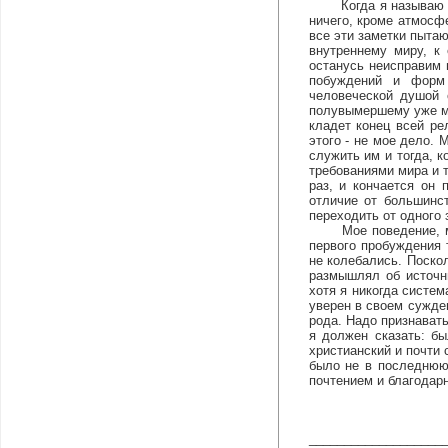
Когда я называю свои
ничего, кроме атмосф
все эти заметки пытаю
внутреннему миру, к
останусь неисправим 
побуждений и форм 
человеческой душой
полувымершему уже мир
кладет конец всей ре
этого - не мое дело.
служить им и тогда, 
требованиями мира и т
раз, и кончается он
отличие от большинс
переходить от одного 
Мое поведение, моя 
первого пробуждения 
не колебались. Поско
размышлял об источни
хотя я никогда систе
уверен в своем сужде
рода. Надо признавать
я должен сказать: б
христианский и почти 
было не в последнюю 
почтением и благодарн
___________________