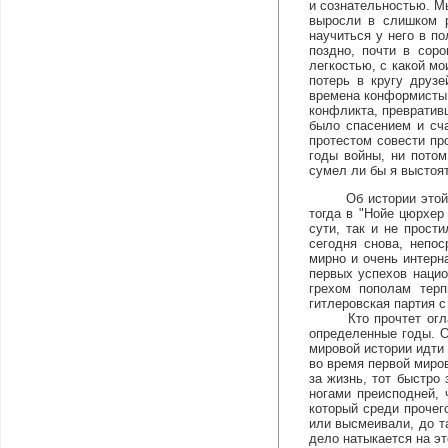
и сознательностью. М
выросли в слишком р
научиться у него в п
поздно, почти в сор
легкостью, с какой м
потерь в кругу друз
времена конформисты 
конфликта, превратив
было спасением и сча
протестом совести пр
годы войны, ни потом
сумел ли бы я выстоят
Об истории этой кни
тогда в "Нойе цюрхер
сути, так и не прости
сегодня снова, непо
мирно и очень интерн
первых успехов наци
грехом пополам терп
гитлеровская партия 
Кто прочтет оглавле
определенные годы. О
мировой истории идти
во время первой миро
за жизнь, тот быстро
ногами преисподней, 
который среди прочег
или высмеивали, до та
дело натыкается на эт