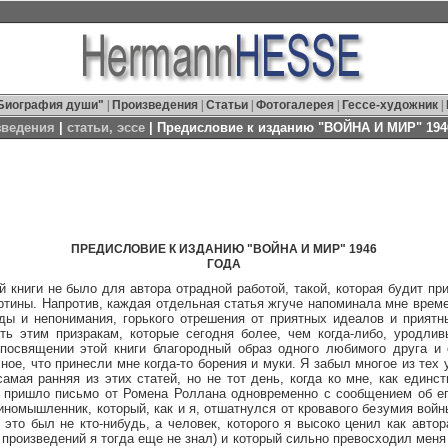
Биография души"
|
Произведения
|
Статьи
|
Фотогалерея
|
Гессе-художник
|
зведения
|
статьи, эссе
| Предисловие к изданию "ВОЙНА И МИР" 194
ПРЕДИСЛОВИЕ К ИЗДАНИЮ "ВОЙНА И МИР" 1946
ГОДА
иги не было для автора отрадной работой, такой, которая будит при
тины. Напротив, каждая отдельная статья жгуче напоминала мне време
ды и непонимания, горького отрешения от приятных идеалов и приятн
ть этим призракам, которые сегодня более, чем когда-либо, уродлив
 посвящении этой книги благородный образ одного любимого друга и 
ное, что принесли мне когда-то борения и муки. Я забыл многое из те
самая ранняя из этих статей, но не тот день, когда ко мне, как един
, пришло письмо от Ромена Роллана одновременно с сообщением об ег
иномышленник, который, как и я, отшатнулся от кровавого безумия войн
и это был не кто-нибудь, а человек, которого я высоко ценил как авто
 произведений я тогда еще не знал) и который сильно превосходил мен