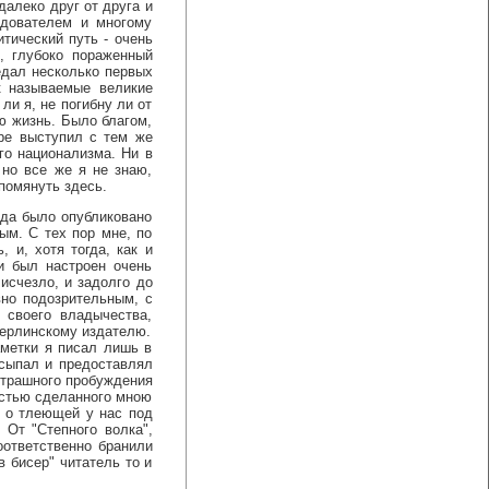
алеко друг от друга и
едователем и многому
тический путь - очень
, глубоко пораженный
едал несколько первых
к называемые великие
и я, не погибну ли от
ю жизнь. Было благом,
ере выступил с тем же
го национализма. Ни в
 но все же я не знаю,
помянуть здесь.
да было опубликовано
ым. С тех пор мне, по
, и, хотя тогда, как и
и был настроен очень
исчезло, и задолго до
но подозрительным, с
 своего владычества,
берлинскому издателю.
метки я писал лишь в
асыпал и предоставлял
страшного пробуждения
остью сделанного мною
ь о тлеющей у нас под
 От "Степного волка",
оответственно бранили
в бисер" читатель то и