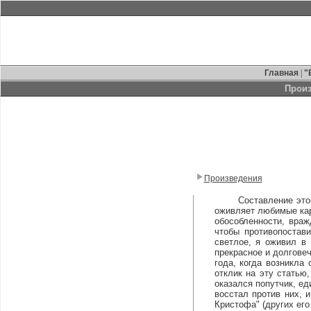
Главная
|
"
Прои
Произведения
Составление этой кн
оживляет любимые кар
обособленности, враж
чтобы противопостави
светлое, я оживил в
прекрасное и долговеч
года, когда возникла 
отклик на эту статью
оказался попутчик, ед
восстал против них, 
Кристофа" (других его