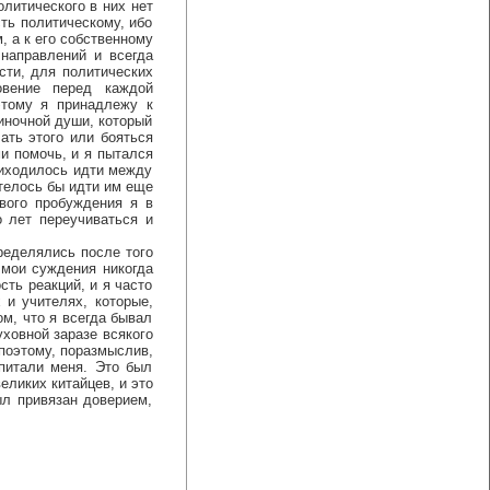
литического в них нет
ть политическому, ибо
, а к его собственному
направлений и всегда
сти, для политических
овение перед каждой
тому я принадлежу к
диночной души, который
ать этого или бояться
и помочь, и я пытался
риходилось идти между
отелось бы идти им еще
вого пробуждения я в
 лет переучиваться и
еделялись после того
 мои суждения никогда
ть реакций, и я часто
 и учителях, которые,
м, что я всегда бывал
ховной заразе всякого
 поэтому, поразмыслив,
питали меня. Это был
еликих китайцев, и это
ыл привязан доверием,