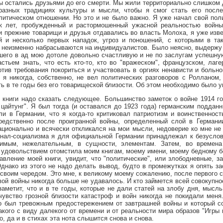
ы остались друзьями до его смерти. Мы жили территориально слишком д
азных традициях культуры и мысли, чтобы я смог стать его посл
олитическом отношении. Но это и не было важно. Я уже начал свой поли
ок лет, пробужденный и растормошенный ужасной реальностью войны
ои прежние товарищи и друзья отдавались во власть Молоха, я уже изв
ей и несколько первых нападок, угроз и поношений, с которыми в та
неизменно набрасываются на индивидуалистов. Было неясно, выдержу л
шего в ад мою дотоле довольно счастливую и не по заслугам успешну
стьем знать, что есть кто-то, кто во "вражеском", французском, лаг
отив требования покориться и участвовать в оргиях ненависти и больно
 я никогда, собственно, не вел политических разговоров с Ролланом,
ь в те годы без его товарищеской близости. Об этом необходимо было у
ги надо сказать следующее. Большинство заметок о войне 1914 го
 цайтунг". Я был тогда (и оставался до 1923 года) германским подданн
ли в Германии, что я когда-то критиковал патриотизм и воинственность
средственно после проигранной войны, определенный слой в Германи
ационально и всячески откликался на мои мысли, недоверие ко мне не 
онал-социализма я для официальной Германии принадлежал к безуслов
имым, нежелательным, в сущности, элементам. Затем, во времена
с удовольствием отомстила моим книгам, моему имени, моему бедному 
ние моей книги, увидит, что "политические", или злободневные, за
днако из этого не надо делать вывод, будто в промежутках я опять з
 своим чередом. Это мне, к великому моему сожалению, после первого 
вой войны никогда больше не удавалось. И кто займется всей совокупн
 заметит, что и в те годы, которые не дали статей на злобу дня, мысл
чувство грозной близости катастроф и войн никогда не покидали меня.
о был тревожным предостережением от завтрашней войны и который с
кого с виду далекого от времени и от реальности мира образов "Игры 
о, да и в стихах эта нота слышится снова и снова.