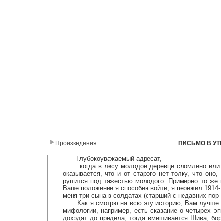
Произведения
ПИСЬМО В У
Глубокоуважаемый адресат,
когда в лесу молодое деревце сломлено или выр
оказывается, что и от старого нет толку, что оно
рушится под тяжестью молодого. Примерно то же 
Ваше положение я способен войти, я пережил 1914-1
меня три сына в солдатах (старший с недавних пор в
Как я смотрю на всю эту историю, Вам лучше вс
мифологии, например, есть сказание о четырех эпо
доходят до предела, тогда вмешивается Шива, бор