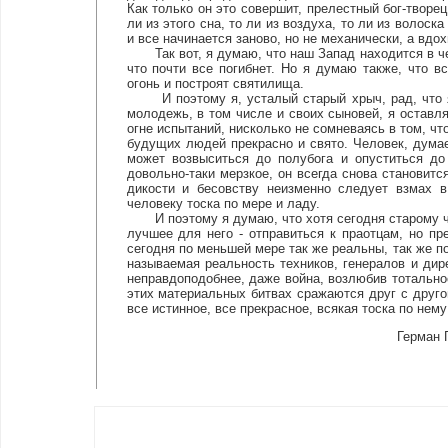
Как только он это совершит, прелестный бог-творец
ли из этого сна, то ли из воздуха, то ли из волос
и все начинается заново, но не механически, а вдо
Так вот, я думаю, что наш Запад находится в че
что почти все погибнет. Но я думаю также, что в
огонь и построят святилища.
И поэтому я, усталый старый хрыч, рад, что я 
молодежь, в том числе и своих сыновей, я оставля
огне испытаний, нисколько не сомневаясь в том, что
будущих людей прекрасно и свято. Человек, думае
может возвыситься до полубога и опуститься до
довольно-таки мерзкое, он всегда снова становитс
дикости и бесовству неизменно следует взмах в
человеку тоска по мере и ладу.
И поэтому я думаю, что хотя сегодня старому че
лучшее для него - отправиться к праотцам, но пр
сегодня по меньшей мере так же реальны, так же по
называемая реальность техников, генералов и дир
неправдоподобнее, даже война, возлюбив тотальнос
этих материальных битвах сражаются друг с другом
все истинное, все прекрасное, всякая тоска по нему
Герман 