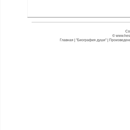
Co
©
www.hes
Главная
|
"Биография души"
|
Произведе