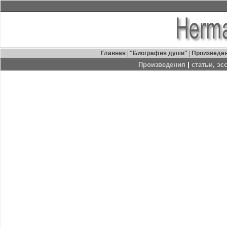
Главная
|
"Биография души"
|
Произведе
Произведения
|
статьи, эс