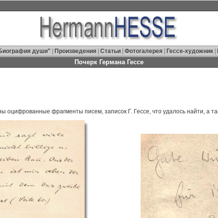
Биография души"
|
Произведения
|
Статьи
|
Фотогалерея
|
Гессе-художник
|
Почерк Германа Гессе
ы оцифрованные фрагменты писем, записок Г. Гессе, что удалось найти, а та