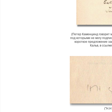
(Петер Каменцинд говорит м
под которыми не могу подпис
короткое предложение зак
Кальв, в ссылке
("H.H