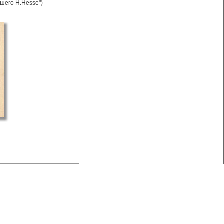
шего H.Hesse")
нтерактив