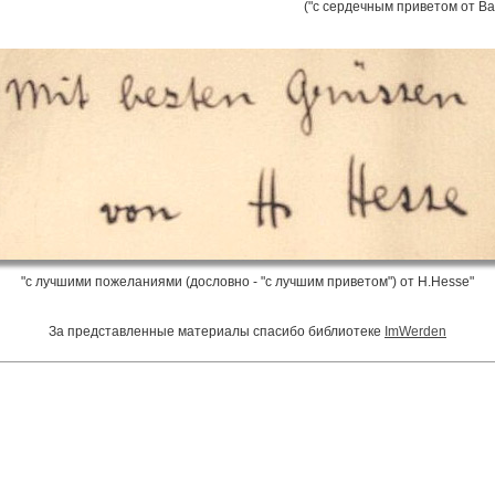
("с сердечным приветом от Ва
"с лучшими пожеланиями (дословно - "c лучшим приветом") от H.Hesse"
За представленные материалы спасибо библиотеке
ImWerden
Copyright 2004-2023
©
www.hesse.ru
All Rights Reserved.
"Биография души"
|
Произведения
|
Статьи
|
Фотогалерея
|
Гессе-художник
|
И