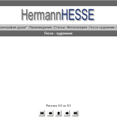
Биография души"
|
Произведения
|
Статьи
|
Фотогалерея
|
Гессе-художник
|
Гессе - художник
Рисунок 112 из 115