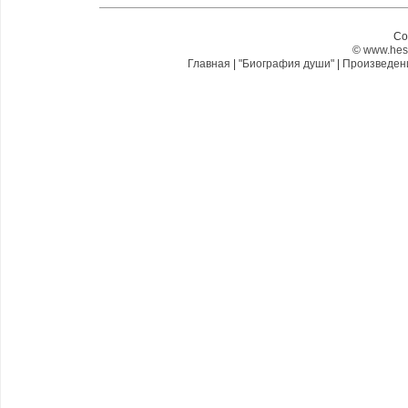
Co
©
www.hes
Главная
|
"Биография души"
|
Произведе