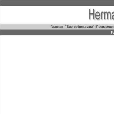
Главная
|
"Биография души"
|
Произведе
Г