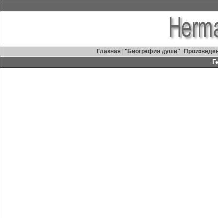
Главная
|
"Биография души"
|
Произведе
Г