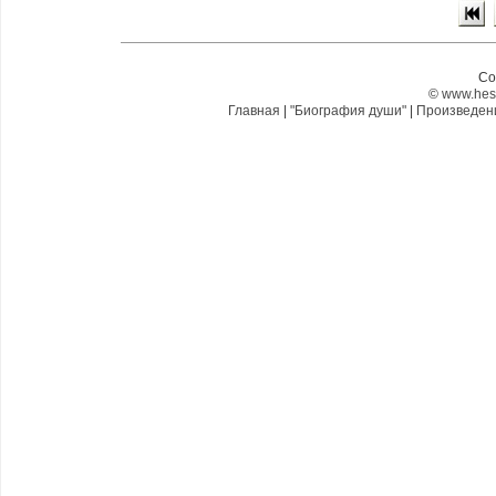
Co
©
www.hes
Главная
|
"Биография души"
|
Произведе