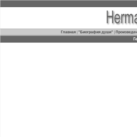
Главная
|
"Биография души"
|
Произведе
Г