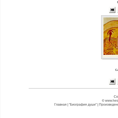
Ge
Co
©
www.hes
Главная
|
"Биография души"
|
Произведе