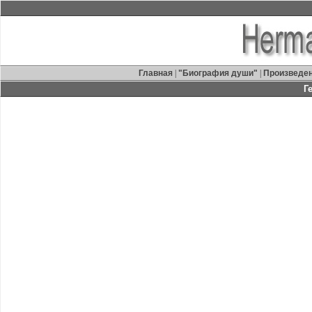
Главная
|
"Биография души"
|
Произведе
Г