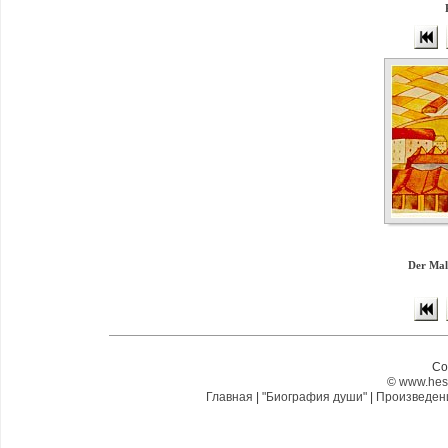
Der Male
Co
©
www.hes
Главная
|
"Биография души"
|
Произведе