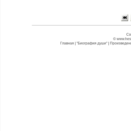
Co
©
www.hes
Главная
|
"Биография души"
|
Произведе