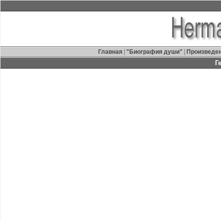
Главная
|
"Биография души"
|
Произведе
Г