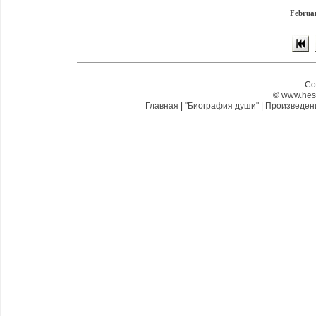
Februa
Co
©
www.hes
Главная
|
"Биография души"
|
Произведе