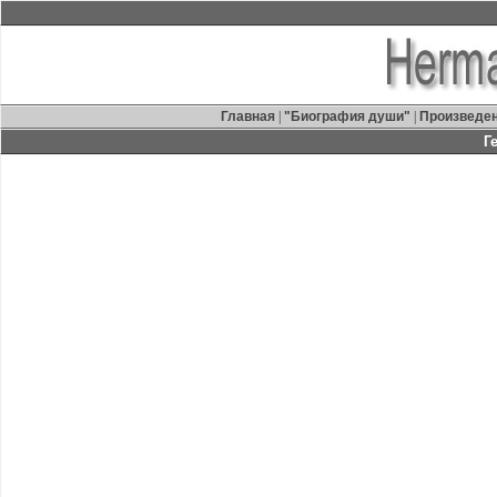
Главная
|
"Биография души"
|
Произведе
Г