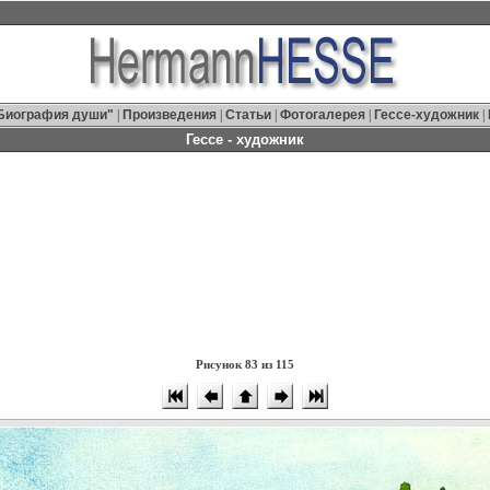
Биография души"
|
Произведения
|
Статьи
|
Фотогалерея
|
Гессе-художник
|
Гессе - художник
Рисунок 83 из 115