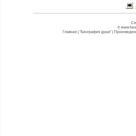
Co
©
www.hes
Главная
|
"Биография души"
|
Произведе