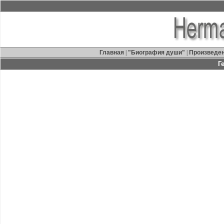
Главная
|
"Биография души"
|
Произведе
Г