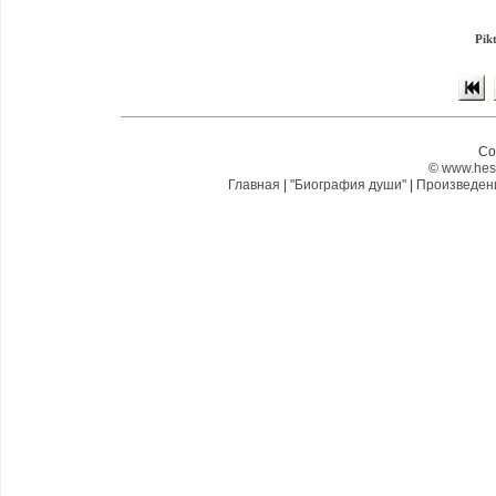
Pik
Co
©
www.hes
Главная
|
"Биография души"
|
Произведе