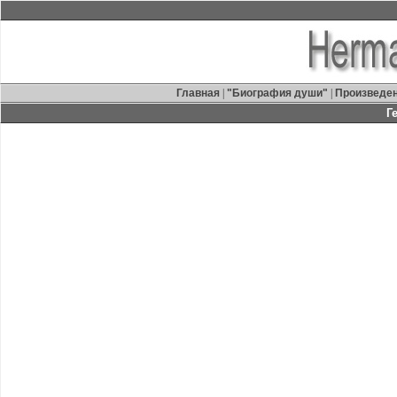
Главная
|
"Биография души"
|
Произведе
Г