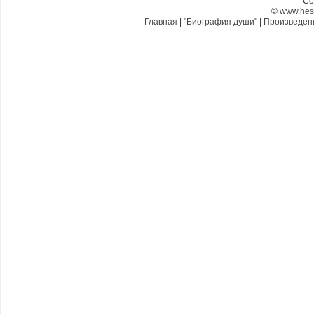
Co
©
www.hes
Главная
|
"Биография души"
|
Произведе