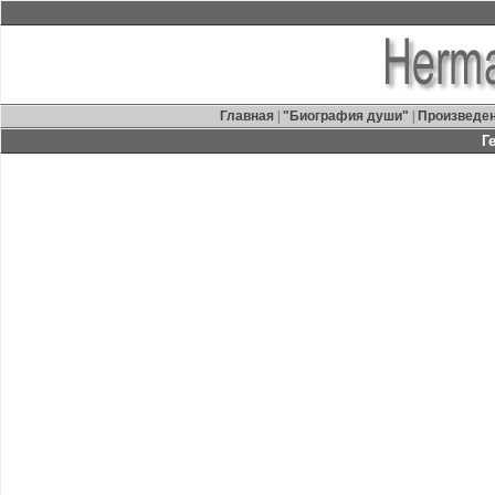
Главная
|
"Биография души"
|
Произведе
Г