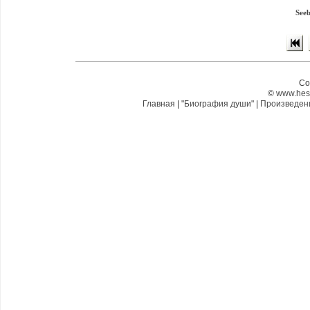
Seeb
Co
©
www.hes
Главная
|
"Биография души"
|
Произведе