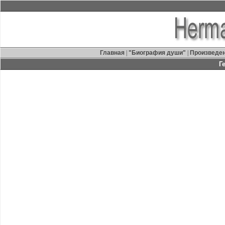
Главная
|
"Биография души"
|
Произведе
Г