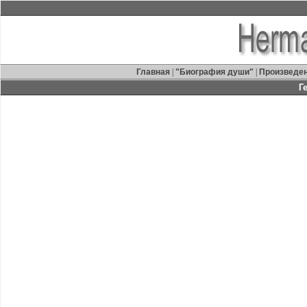
Главная
|
"Биография души"
|
Произведе
Г