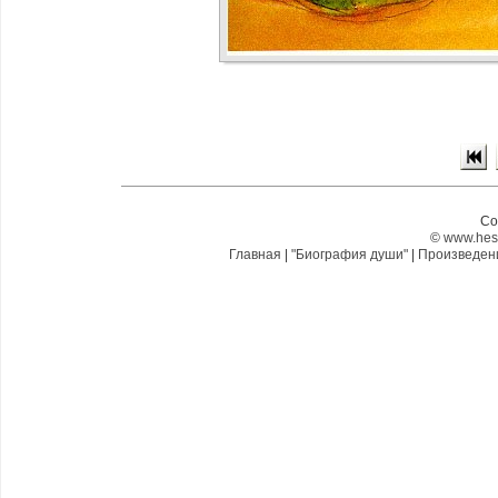
Co
©
www.hes
Главная
|
"Биография души"
|
Произведе