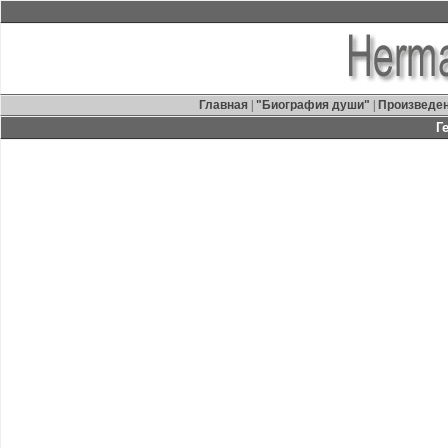
Главная
|
"Биография души"
|
Произведе
Г