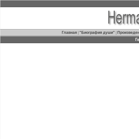
Главная
|
"Биография души"
|
Произведе
Г