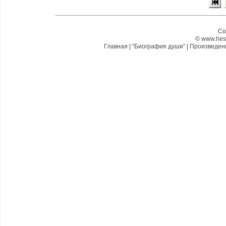
Co
©
www.hes
Главная
|
"Биография души"
|
Произведе