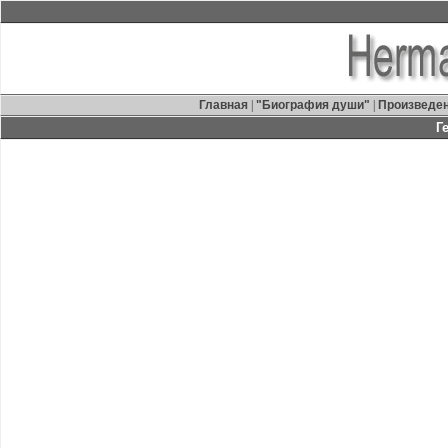
Главная
|
"Биография души"
|
Произведе
Г