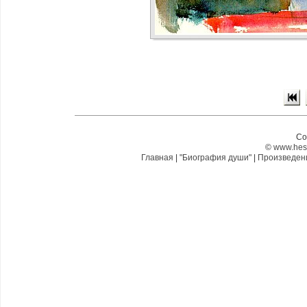
Co
©
www.hes
Главная
|
"Биография души"
|
Произведе